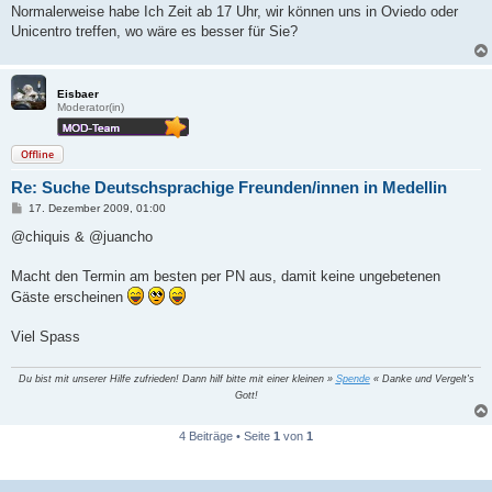
a
Normalerweise habe Ich Zeit ab 17 Uhr, wir können uns in Oviedo oder
g
Unicentro treffen, wo wäre es besser für Sie?
Eisbaer
Moderator(in)
Offline
Re: Suche Deutschsprachige Freunden/innen in Medellin
B
17. Dezember 2009, 01:00
e
i
@chiquis & @juancho
t
r
a
Macht den Termin am besten per PN aus, damit keine ungebetenen
g
Gäste erscheinen
Viel Spass
Du bist mit unserer Hilfe zufrieden! Dann hilf bitte mit einer kleinen »
Spende
« Danke und Vergelt's
Gott!
4 Beiträge • Seite
1
von
1