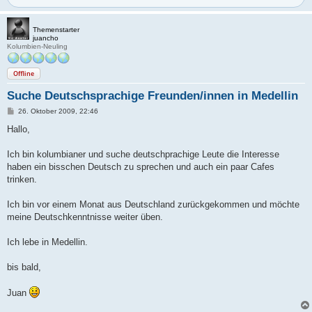
Themenstarter
juancho
Kolumbien-Neuling
Offline
Suche Deutschsprachige Freunden/innen in Medellin
B
26. Oktober 2009, 22:46
e
i
Hallo,
t
r
a
Ich bin kolumbianer und suche deutschprachige Leute die Interesse
g
haben ein bisschen Deutsch zu sprechen und auch ein paar Cafes
trinken.
Ich bin vor einem Monat aus Deutschland zurückgekommen und möchte
meine Deutschkenntnisse weiter üben.
Ich lebe in Medellin.
bis bald,
Juan