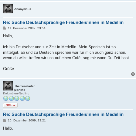
Anonymous
Re: Suche Deutschsprachige Freunden/innen in Medellin
B
11. Dezember 2009, 23:54
e
i
Hallo,
t
r
a
ich bin Deutscher und zur Zeit in Medellín. Mein Spanisch ist so
g
mittelgut, ab und zu Deutsch sprechen wär für mich auch ganz schön,
wenn du willst treffen wir uns auf einen Café, sag mir wann Du Zeit hast.
Grüße
Themenstarter
juancho
Kolumbien-Neuling
Offline
Re: Suche Deutschsprachige Freunden/innen in Medellin
B
16. Dezember 2009, 23:21
e
i
Hallo,
t
r