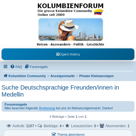
Kolumbienforum - Das
grosse Forum der
Freunde Kolumbiens
Reisen, Auswandern, Kultur, Politik, Geschichte und Visum in Kolumbien und Venezuela.
Austausch, Erfahrungen und Gemeinschaft im Kolumbienforum
Open menu
FAQ
Forenregeln
Kolumbien Community
Anzeigenmarkt
Private Kleinanzeigen
Suche Deutschsprachige Freunden/innen in
Medellin
Forumsregeln
Bitte beachtet folgende
Änderung
bei uns im Kleinanzeigenmarkt. Danke!
4 Beiträge • Seite
1
von
1
Aufrufe:
1107
•
Beiträge:
4
•
Lesezeichen:
0
•
Abonnenten:
1
Thema abonnieren