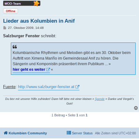
Offline
Lieder aus Kolumbien in Anif
B
27. Oktober 2009, 14:48
e
i
Salzburger Fenster
schreibt:
t
r
a
g
Kolumbianische Rhythmen und Melodien gibt es am 30. Oktober beim
Auftritt von Ximena Mariño im Gemeindesaal Anif zu hören. Die
Sängerin und Komponistin präsentiert ihrem Publikum ... »
hier geht es weiter
«
Fuente
:
http://www.salzburger-fenster.at
Du bist mit unserer Hilfe zufrieden! Dann hilf bitte mit einer kleinen »
Spende
« Danke und Vergelt's
Gott!
1 Beitrag • Seite
1
von
1
Kolumbien Community
Server Status
Alle Zeiten sind
UTC+02:00