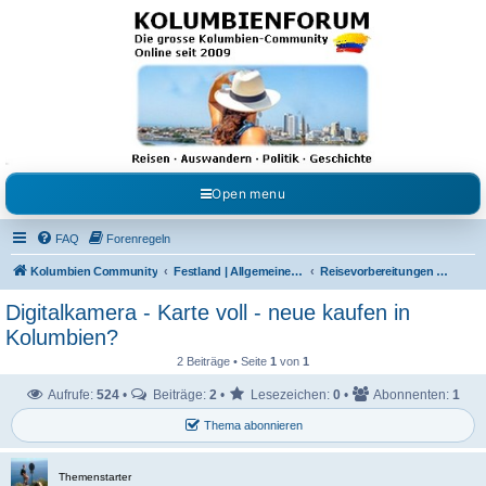
Kolumbienforum - Das
grosse Forum der
Freunde Kolumbiens
Reisen, Auswandern, Kultur, Politik, Geschichte und Visum in Kolumbien und Venezuela.
Austausch, Erfahrungen und Gemeinschaft im Kolumbienforum
Open menu
FAQ
Forenregeln
Kolumbien Community
Festland | Allgemeine Fragen
Reisevorbereitungen & Reiseerfahrungen
Digitalkamera - Karte voll - neue kaufen in
Kolumbien?
2 Beiträge • Seite
1
von
1
Aufrufe:
524
•
Beiträge:
2
•
Lesezeichen:
0
•
Abonnenten:
1
Thema abonnieren
Themenstarter