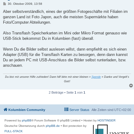
B
30. Oktober 2009, 13:58
e
i
Aber selbstverständlich, eines der größten Fotogeschäfte mit Filialen im
t
ganzen Land ist Foto Japon, auch die meisten Supermärkte haben
r
a
Foto/Computer Abteilungen.
g
Also Transflash Speicherkarten im Mini oder Mikro Format genauso wie
USB-Stick bekommst Du in Kolumbien (fast) überall.
Wenn Du die Bilder selbst auslesen willst, dann empfiehlt es sich einen
Adapter (USB) für die Transflash Karten zu besorgen, denn dann kannst
Du an jedem PC mit USB-Anschluss die Bilder selbst runterladen, bzw.
anschauen.
Du bist mit unserer Hilfe zufrieden! Dann hilf bitte mit einer kleinen »
Spende
« Danke und Vergelt's
Gott!
2 Beiträge • Seite
1
von
1
Kolumbien Community
Server Status
Alle Zeiten sind
UTC+02:00
Powered by
phpBB
® Forum Software © phpBB Limited
• Hostet by
HOSTINGER
Deutsche Übersetzung durch
phpBB.de
• Bot protection by
FULL-STACK