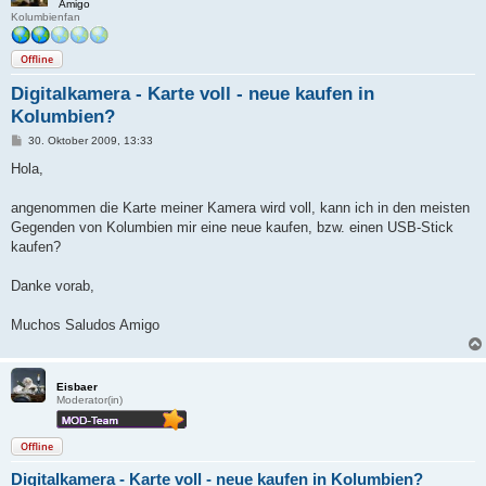
Amigo
Kolumbienfan
Offline
Digitalkamera - Karte voll - neue kaufen in
Kolumbien?
B
30. Oktober 2009, 13:33
e
i
Hola,
t
r
a
angenommen die Karte meiner Kamera wird voll, kann ich in den meisten
g
Gegenden von Kolumbien mir eine neue kaufen, bzw. einen USB-Stick
kaufen?
Danke vorab,
Muchos Saludos Amigo
Eisbaer
Moderator(in)
Offline
Digitalkamera - Karte voll - neue kaufen in Kolumbien?