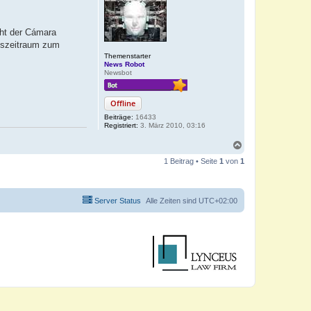
cht der Cámara
hszeitraum zum
Themenstarter
News Robot
Newsbot
Offline
Beiträge:
16433
Registriert:
3. März 2010, 03:16
N
a
1 Beitrag • Seite
1
von
1
c
h
o
b
Server Status
Alle Zeiten sind
UTC+02:00
e
n