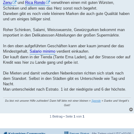
Zenu
und
Rica Rondo
verwöhnen einen mit guten Würsten,
Schinken und allem was das Herz sonst noch begehrt.
Daneben gibt es noch viele kleinere Marken die auch gute Qualität haben
und um einiges billiger sind.
Roher Schinken, Salami, Weisswuerste, Gewürzgurken bekommt man
importiert in den Delikatessen Abteilungen der großen Supermärkte.
In den oben aufgeführten Geschäften kann aber kaum jemand der das
Mindestgehalt,
Salario minimo
verdient einkaufen.
Der kauft dann in der Tienda (Tante Ema Laden), auf der Strasse oder auf
Kredit was hier zu Lande gang und gebe ist.
Die Mieten und damit verbunden Nebenkosten richten sich stark nach
dem Standort. Selbst in den Städten gibt es Unterschiede wie Tag und
Nacht.
Man unterscheidet nach Estrato. 1 ist der niedrigste und 6 der höchste.
Du bist mit unserer Hilfe zufrieden! Dann hilf bitte mit einer kleinen »
Spende
« Danke und Vergelt's
Gott!
1 Beitrag • Seite
1
von
1
Kolumbien Community
Server Status
Alle Zeiten sind
UTC+02:00