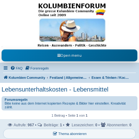
Kolumbienforum - Das
grosse Forum der
Freunde Kolumbiens
Reisen, Auswandern, Kultur, Politik, Geschichte und Visum in Kolumbien und Venezuela.
Austausch, Erfahrungen und Gemeinschaft im Kolumbienforum
Open menu
FAQ
Forenregeln
Kolumbien Community
Festland | Allgemeine Fragen
Essen & Trinken / Koch- Back & Rezeptecke
Lebensunterhaltskosten - Lebensmittel
Forumsregeln
Bitte keine aus dem Internet kopierten Rezepte & Bilder hier einstellen. Kreativität
zählt.
1 Beitrag • Seite
1
von
1
Aufrufe:
967
•
Beiträge:
1
•
Lesezeichen:
0
•
Abonnenten:
0
Thema abonnieren