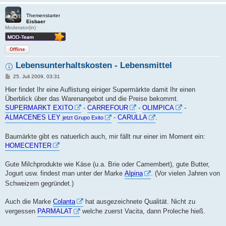
Themenstarter
Eisbaer
Moderator(in)
Offline
Lebensunterhaltskosten - Lebensmittel
B
25. Juli 2009, 03:31
e
i
Hier findet Ihr eine Auflistung einiger Supermärkte damit Ihr einen
t
Überblick über das Warenangebot und die Preise bekommt.
r
a
SUPERMARKT EXITO
-
CARREFOUR
-
OLIMPICA
-
g
ALMACENES LEY
-
CARULLA
.
jetzt Grupo Exito
Baumärkte gibt es natuerlich auch, mir fällt nur einer im Moment ein:
HOMECENTER
Gute Milchprodukte wie Käse (u.a. Brie oder Camembert), gute Butter,
Jogurt usw. findest man unter der Marke
Alpina
. (Vor vielen Jahren von
Schweizern gegründet.)
Auch die Marke
Colanta
hat ausgezeichnete Qualität. Nicht zu
vergessen
PARMALAT
welche zuerst Vacita, dann Proleche hieß.