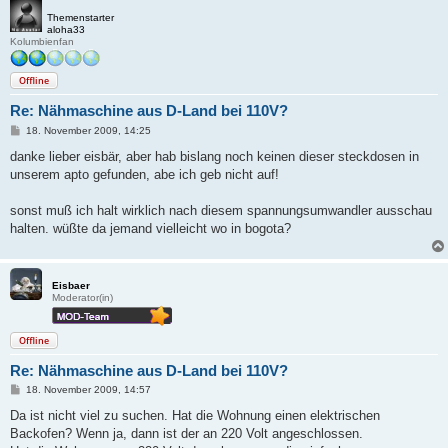
Themenstarter
aloha33
Kolumbienfan
Offline
Re: Nähmaschine aus D-Land bei 110V?
B
18. November 2009, 14:25
e
i
danke lieber eisbär, aber hab bislang noch keinen dieser steckdosen in
t
unserem apto gefunden, abe ich geb nicht auf!
r
a
g
sonst muß ich halt wirklich nach diesem spannungsumwandler ausschau
halten. wüßte da jemand vielleicht wo in bogota?
Eisbaer
Moderator(in)
Offline
Re: Nähmaschine aus D-Land bei 110V?
B
18. November 2009, 14:57
e
i
Da ist nicht viel zu suchen. Hat die Wohnung einen elektrischen
t
Backofen? Wenn ja, dann ist der an 220 Volt angeschlossen.
r