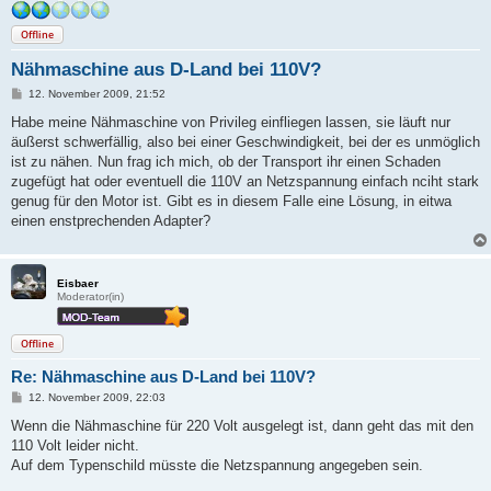
Offline
Nähmaschine aus D-Land bei 110V?
B
12. November 2009, 21:52
e
i
Habe meine Nähmaschine von Privileg einfliegen lassen, sie läuft nur
t
äußerst schwerfällig, also bei einer Geschwindigkeit, bei der es unmöglich
r
a
ist zu nähen. Nun frag ich mich, ob der Transport ihr einen Schaden
g
zugefügt hat oder eventuell die 110V an Netzspannung einfach nciht stark
genug für den Motor ist. Gibt es in diesem Falle eine Lösung, in eitwa
einen enstprechenden Adapter?
Eisbaer
Moderator(in)
Offline
Re: Nähmaschine aus D-Land bei 110V?
B
12. November 2009, 22:03
e
i
Wenn die Nähmaschine für 220 Volt ausgelegt ist, dann geht das mit den
t
110 Volt leider nicht.
r
a
Auf dem Typenschild müsste die Netzspannung angegeben sein.
g