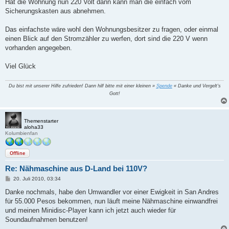
a
Hat die Wohnung nun 220 Volt dann kann man die einfach vom
g
Sicherungskasten aus abnehmen.
Das einfachste wäre wohl den Wohnungsbesitzer zu fragen, oder einmal
einen Blick auf den Stromzähler zu werfen, dort sind die 220 V wenn
vorhanden angegeben.
Viel Glück
Du bist mit unserer Hilfe zufrieden! Dann hilf bitte mit einer kleinen »
Spende
« Danke und Vergelt's
Gott!
Themenstarter
aloha33
Kolumbienfan
Offline
Re: Nähmaschine aus D-Land bei 110V?
B
20. Juli 2010, 03:34
e
i
Danke nochmals, habe den Umwandler vor einer Ewigkeit in San Andres
t
für 55.000 Pesos bekommen, nun läuft meine Nähmaschine einwandfrei
r
a
und meinen Minidisc-Player kann ich jetzt auch wieder für
g
Soundaufnahmen benutzen!