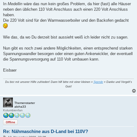
In
Medellin
wäre das nun kein großes Problem, da hier (fast) alle Häuser
neben den üblichen 110 Volt Anschluss auch einen 220 Volt Anschluss
haben.
Die 220 Volt sind für den Warmwasserboiler und den Backofen gedacht
Wie das, da wo Du derzeit bist aussieht weiß ich leider nicht zu sagen.
Nun gibt es noch zwei andere Möglichkeiten, einen entsprechend starken
Spannungswandler besorgen oder einen guten Ankerwickler, der eventuell
die Spannungsversorgung auf 110 Volt umbauen kann.
Eisbaer
Du bist mit unserer Hilfe zufrieden! Dann hilf bitte mit einer kleinen »
Spende
« Danke und Vergelt's
Gott!
Themenstarter
aloha33
Kolumbienfan
Offline
Re: Nähmaschine aus D-Land bei 110V?
B