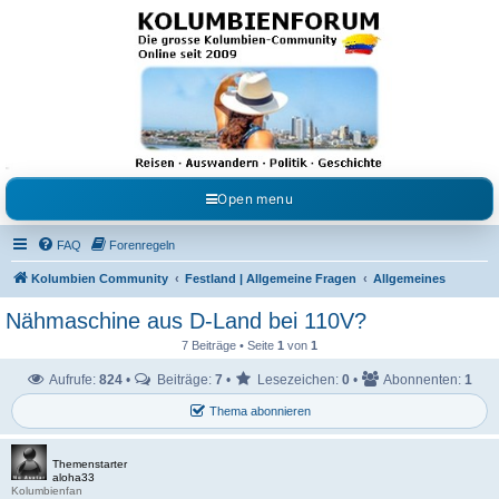
Kolumbienforum - Das
grosse Forum der
Freunde Kolumbiens
Reisen, Auswandern, Kultur, Politik, Geschichte und Visum in Kolumbien und Venezuela.
Austausch, Erfahrungen und Gemeinschaft im Kolumbienforum
Open menu
FAQ
Forenregeln
Kolumbien Community
Festland | Allgemeine Fragen
Allgemeines
Nähmaschine aus D-Land bei 110V?
7 Beiträge • Seite
1
von
1
Aufrufe:
824
•
Beiträge:
7
•
Lesezeichen:
0
•
Abonnenten:
1
Thema abonnieren
Themenstarter
aloha33
Kolumbienfan