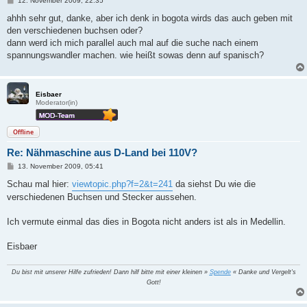
12. November 2009, 22:35
e
i
ahhh sehr gut, danke, aber ich denk in bogota wirds das auch geben mit
t
den verschiedenen buchsen oder?
r
a
dann werd ich mich parallel auch mal auf die suche nach einem
g
spannungswandler machen. wie heißt sowas denn auf spanisch?
Eisbaer
Moderator(in)
Offline
Re: Nähmaschine aus D-Land bei 110V?
B
13. November 2009, 05:41
e
i
Schau mal hier:
viewtopic.php?f=2&t=241
da siehst Du wie die
t
verschiedenen Buchsen und Stecker aussehen.
r
a
g
Ich vermute einmal das dies in Bogota nicht anders ist als in Medellin.
Eisbaer
Du bist mit unserer Hilfe zufrieden! Dann hilf bitte mit einer kleinen »
Spende
« Danke und Vergelt's
Gott!