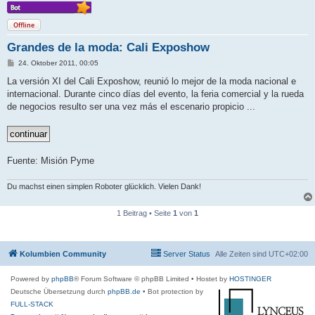
Offline
Grandes de la moda: Cali Exposhow
B
24. Oktober 2011, 00:05
e
i
La versión XI del Cali Exposhow, reunió lo mejor de la moda nacional e
t
internacional. Durante cinco días del evento, la feria comercial y la rueda
r
a
de negocios resulto ser una vez más el escenario propicio ...
g
Fuente: Misión Pyme
Du machst einen simplen Roboter glücklich. Vielen Dank!
1 Beitrag • Seite
1
von
1
Kolumbien Community
Server Status
Alle Zeiten sind
UTC+02:00
Powered by
phpBB
® Forum Software © phpBB Limited
• Hostet by
HOSTINGER
Deutsche Übersetzung durch
phpBB.de
• Bot protection by
FULL-STACK