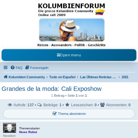
Kolumbienforum - Das
grosse Forum der
Freunde Kolumbiens
Reisen, Auswandern, Kultur, Politik, Geschichte und Visum in Kolumbien und Venezuela.
Austausch, Erfahrungen und Gemeinschaft im Kolumbienforum
Open menu
FAQ
Forenregeln
Kolumbien Community
Todo en Español
Las Últimas Noticias en Español
2011
Grandes de la moda: Cali Exposhow
1 Beitrag • Seite
1
von
1
Aufrufe:
137
•
Beiträge:
1
•
Lesezeichen:
0
•
Abonnenten:
0
Thema abonnieren
Themenstarter
News Robot
Newsbot