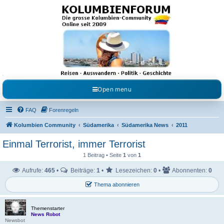
Kolumbienforum - Das
grosse Forum der
Freunde Kolumbiens
Reisen, Auswandern, Kultur, Politik, Geschichte und Visum in Kolumbien und Venezuela.
Austausch, Erfahrungen und Gemeinschaft im Kolumbienforum
Open menu
FAQ
Forenregeln
Kolumbien Community
Südamerika
Südamerika News
2011
Einmal Terrorist, immer Terrorist
1 Beitrag • Seite
1
von
1
Aufrufe:
465
•
Beiträge:
1
•
Lesezeichen:
0
•
Abonnenten:
0
Thema abonnieren
Themenstarter
News Robot
Newsbot