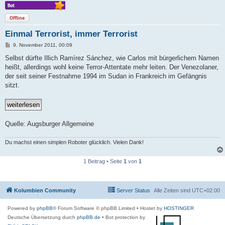
Offline
Einmal Terrorist, immer Terrorist
B
9. November 2011, 00:09
e
i
Selbst dürfte Illich Ramírez Sánchez, wie Carlos mit bürgerlichem Namen
t
heißt, allerdings wohl keine Terror-Attentate mehr leiten. Der Venezolaner,
r
a
der seit seiner Festnahme 1994 im Sudan in Frankreich im Gefängnis
g
sitzt.
Quelle: Augsburger Allgemeine
Du machst einen simplen Roboter glücklich. Vielen Dank!
1 Beitrag • Seite
1
von
1
Kolumbien Community
Server Status
Alle Zeiten sind
UTC+02:00
Powered by
phpBB
® Forum Software © phpBB Limited
• Hostet by
HOSTINGER
Deutsche Übersetzung durch
phpBB.de
• Bot protection by