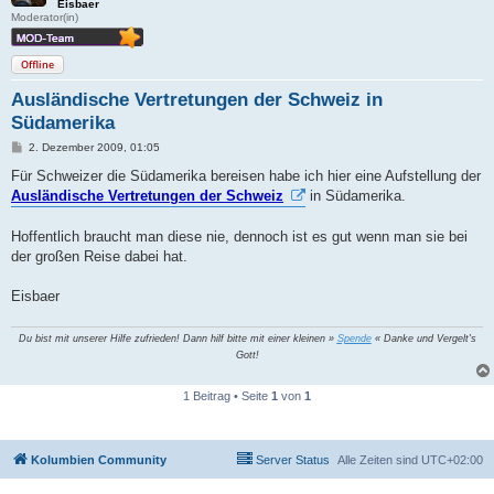
Eisbaer
Moderator(in)
Offline
Ausländische Vertretungen der Schweiz in
Südamerika
B
2. Dezember 2009, 01:05
e
i
Für Schweizer die Südamerika bereisen habe ich hier eine Aufstellung der
t
Ausländische Vertretungen der Schweiz
in Südamerika.
r
a
g
Hoffentlich braucht man diese nie, dennoch ist es gut wenn man sie bei
der großen Reise dabei hat.
Eisbaer
Du bist mit unserer Hilfe zufrieden! Dann hilf bitte mit einer kleinen »
Spende
« Danke und Vergelt's
Gott!
1 Beitrag • Seite
1
von
1
Kolumbien Community
Server Status
Alle Zeiten sind
UTC+02:00