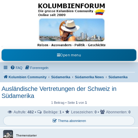
Kolumbienforum - Das
grosse Forum der
Freunde Kolumbiens
Reisen, Auswandern, Kultur, Politik, Geschichte und Visum in Kolumbien und Venezuela.
Austausch, Erfahrungen und Gemeinschaft im Kolumbienforum
Open menu
FAQ
Forenregeln
Kolumbien Community
Südamerika
Südamerika News
Südamerika
Ausländische Vertretungen der Schweiz in
Südamerika
1 Beitrag • Seite
1
von
1
Aufrufe:
482
•
Beiträge:
1
•
Lesezeichen:
0
•
Abonnenten:
0
Thema abonnieren
Themenstarter