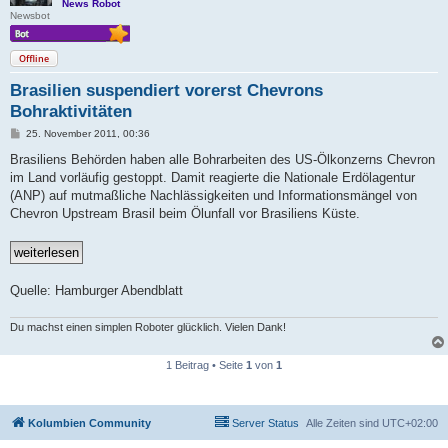
News Robot
Newsbot
Offline
Brasilien suspendiert vorerst Chevrons
Bohraktivitäten
B
25. November 2011, 00:36
e
i
Brasiliens Behörden haben alle Bohrarbeiten des US-Ölkonzerns Chevron
t
im Land vorläufig gestoppt. Damit reagierte die Nationale Erdölagentur
r
a
(ANP) auf mutmaßliche Nachlässigkeiten und Informationsmängel von
g
Chevron Upstream Brasil beim Ölunfall vor Brasiliens Küste.
Quelle: Hamburger Abendblatt
Du machst einen simplen Roboter glücklich. Vielen Dank!
1 Beitrag • Seite
1
von
1
Kolumbien Community
Server Status
Alle Zeiten sind
UTC+02:00