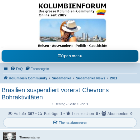
Kolumbienforum - Das
grosse Forum der
Freunde Kolumbiens
Reisen, Auswandern, Kultur, Politik, Geschichte und Visum in Kolumbien und Venezuela.
Austausch, Erfahrungen und Gemeinschaft im Kolumbienforum
Open menu
FAQ
Forenregeln
Kolumbien Community
Südamerika
Südamerika News
2011
Brasilien suspendiert vorerst Chevrons
Bohraktivitäten
1 Beitrag • Seite
1
von
1
Aufrufe:
367
•
Beiträge:
1
•
Lesezeichen:
0
•
Abonnenten:
0
Thema abonnieren
Themenstarter