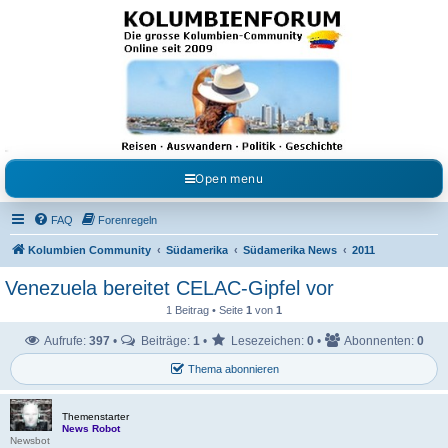
Kolumbienforum - Das
grosse Forum der
Freunde Kolumbiens
Reisen, Auswandern, Kultur, Politik, Geschichte und Visum in Kolumbien und Venezuela.
Austausch, Erfahrungen und Gemeinschaft im Kolumbienforum
Open menu
FAQ
Forenregeln
Kolumbien Community
Südamerika
Südamerika News
2011
Venezuela bereitet CELAC-Gipfel vor
1 Beitrag • Seite
1
von
1
Aufrufe:
397
•
Beiträge:
1
•
Lesezeichen:
0
•
Abonnenten:
0
Thema abonnieren
Themenstarter
News Robot
Newsbot