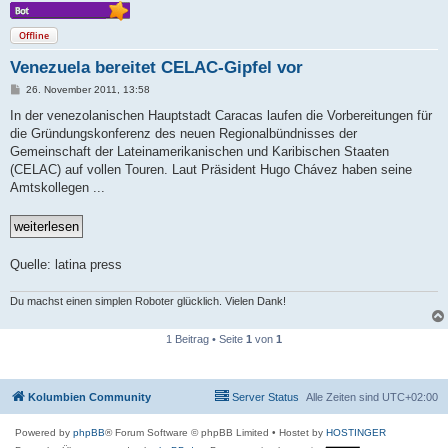
Offline
Venezuela bereitet CELAC-Gipfel vor
B
26. November 2011, 13:58
e
i
In der venezolanischen Hauptstadt Caracas laufen die Vorbereitungen für
t
die Gründungskonferenz des neuen Regionalbündnisses der
r
a
Gemeinschaft der Lateinamerikanischen und Karibischen Staaten
g
(CELAC) auf vollen Touren. Laut Präsident Hugo Chávez haben seine
Amtskollegen ...
Quelle: latina press
Du machst einen simplen Roboter glücklich. Vielen Dank!
1 Beitrag • Seite
1
von
1
Kolumbien Community
Server Status
Alle Zeiten sind
UTC+02:00
Powered by
phpBB
® Forum Software © phpBB Limited
• Hostet by
HOSTINGER