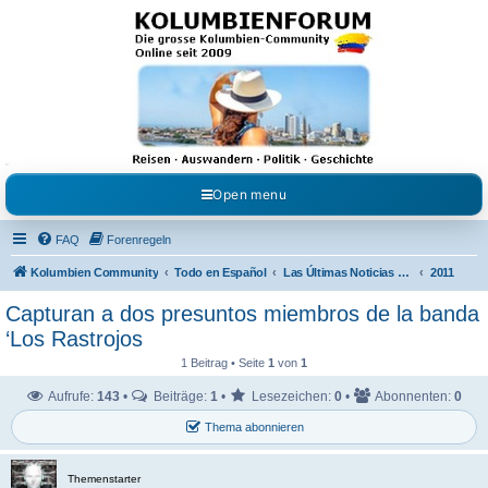
Kolumbienforum - Das
grosse Forum der
Freunde Kolumbiens
Reisen, Auswandern, Kultur, Politik, Geschichte und Visum in Kolumbien und Venezuela.
Austausch, Erfahrungen und Gemeinschaft im Kolumbienforum
Open menu
FAQ
Forenregeln
Kolumbien Community
Todo en Español
Las Últimas Noticias en Español
2011
Capturan a dos presuntos miembros de la banda
‘Los Rastrojos
1 Beitrag • Seite
1
von
1
Aufrufe:
143
•
Beiträge:
1
•
Lesezeichen:
0
•
Abonnenten:
0
Thema abonnieren
Themenstarter