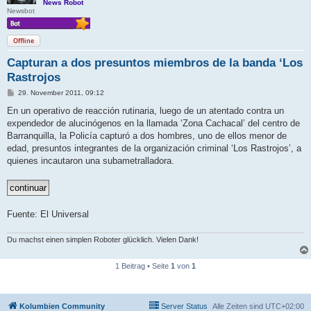
News Robot
Newsbot
Offline
Capturan a dos presuntos miembros de la banda ‘Los
Rastrojos
B
29. November 2011, 09:12
e
i
En un operativo de reacción rutinaria, luego de un atentado contra un
t
expendedor de alucinógenos en la llamada ‘Zona Cachacal’ del centro de
r
a
Barranquilla, la Policía capturó a dos hombres, uno de ellos menor de
g
edad, presuntos integrantes de la organización criminal ‘Los Rastrojos’, a
quienes incautaron una subametralladora.
Fuente: El Universal
Du machst einen simplen Roboter glücklich. Vielen Dank!
1 Beitrag • Seite
1
von
1
Kolumbien Community
Server Status
Alle Zeiten sind
UTC+02:00