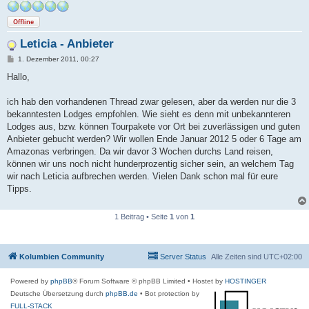
Offline
Leticia - Anbieter
B
1. Dezember 2011, 00:27
e
i
Hallo,
t
r
a
ich hab den vorhandenen Thread zwar gelesen, aber da werden nur die 3
g
bekanntesten Lodges empfohlen. Wie sieht es denn mit unbekannteren
Lodges aus, bzw. können Tourpakete vor Ort bei zuverlässigen und guten
Anbieter gebucht werden? Wir wollen Ende Januar 2012 5 oder 6 Tage am
Amazonas verbringen. Da wir davor 3 Wochen durchs Land reisen,
können wir uns noch nicht hunderprozentig sicher sein, an welchem Tag
wir nach Leticia aufbrechen werden. Vielen Dank schon mal für eure
Tipps.
1 Beitrag • Seite
1
von
1
Kolumbien Community
Server Status
Alle Zeiten sind
UTC+02:00
Powered by
phpBB
® Forum Software © phpBB Limited
• Hostet by
HOSTINGER
Deutsche Übersetzung durch
phpBB.de
• Bot protection by
FULL-STACK