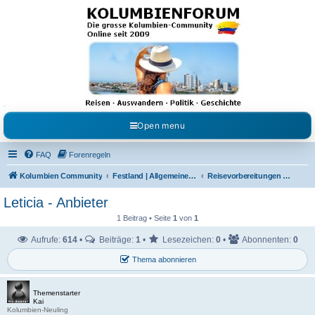
Kolumbienforum - Das
grosse Forum der
Freunde Kolumbiens
Reisen, Auswandern, Kultur, Politik, Geschichte und Visum in Kolumbien und Venezuela.
Austausch, Erfahrungen und Gemeinschaft im Kolumbienforum
Open menu
FAQ
Forenregeln
Kolumbien Community
Festland | Allgemeine Fragen
Reisevorbereitungen & Reiseerfahrungen
Leticia - Anbieter
1 Beitrag • Seite
1
von
1
Aufrufe:
614
•
Beiträge:
1
•
Lesezeichen:
0
•
Abonnenten:
0
Thema abonnieren
Themenstarter
Kai
Kolumbien-Neuling