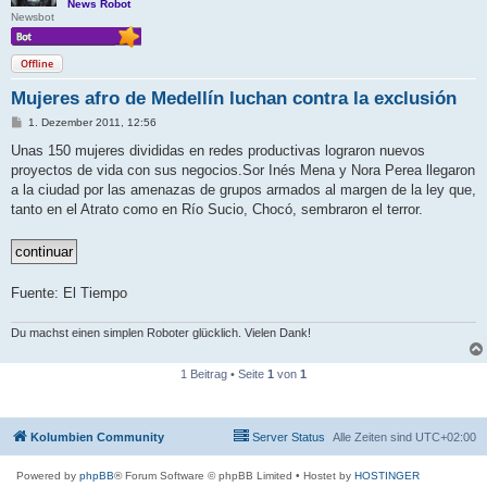
News Robot
Newsbot
Offline
Mujeres afro de Medellín luchan contra la exclusión
B
1. Dezember 2011, 12:56
e
i
Unas 150 mujeres divididas en redes productivas lograron nuevos
t
proyectos de vida con sus negocios.Sor Inés Mena y Nora Perea llegaron
r
a
a la ciudad por las amenazas de grupos armados al margen de la ley que,
g
tanto en el Atrato como en Río Sucio, Chocó, sembraron el terror.
Fuente: El Tiempo
Du machst einen simplen Roboter glücklich. Vielen Dank!
1 Beitrag • Seite
1
von
1
Kolumbien Community
Server Status
Alle Zeiten sind
UTC+02:00
Powered by
phpBB
® Forum Software © phpBB Limited
• Hostet by
HOSTINGER