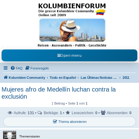
Kolumbienforum - Das
grosse Forum der
Freunde Kolumbiens
Reisen, Auswandern, Kultur, Politik, Geschichte und Visum in Kolumbien und Venezuela.
Austausch, Erfahrungen und Gemeinschaft im Kolumbienforum
Open menu
FAQ
Forenregeln
Kolumbien Community
Todo en Español
Las Últimas Noticias en Español
2011
Mujeres afro de Medellín luchan contra la
exclusión
1 Beitrag • Seite
1
von
1
Aufrufe:
131
•
Beiträge:
1
•
Lesezeichen:
0
•
Abonnenten:
0
Thema abonnieren
Themenstarter