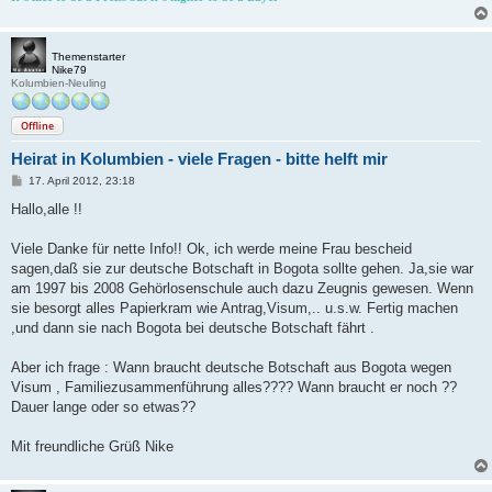
Themenstarter
Nike79
Kolumbien-Neuling
Offline
Heirat in Kolumbien - viele Fragen - bitte helft mir
B
17. April 2012, 23:18
e
i
Hallo,alle !!
t
r
a
Viele Danke für nette Info!! Ok, ich werde meine Frau bescheid
g
sagen,daß sie zur deutsche Botschaft in Bogota sollte gehen. Ja,sie war
am 1997 bis 2008 Gehörlosenschule auch dazu Zeugnis gewesen. Wenn
sie besorgt alles Papierkram wie Antrag,Visum,.. u.s.w. Fertig machen
,und dann sie nach Bogota bei deutsche Botschaft fährt .
Aber ich frage : Wann braucht deutsche Botschaft aus Bogota wegen
Visum , Familiezusammenführung alles???? Wann braucht er noch ??
Dauer lange oder so etwas??
Mit freundliche Grüß Nike