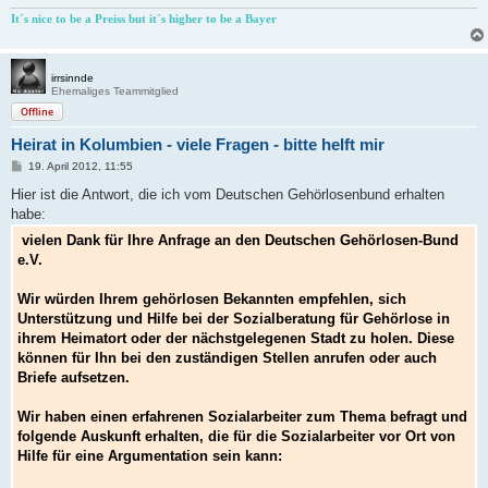
It´s nice to be a Preiss but it´s higher to be a Bayer
irrsinnde
Ehemaliges Teammitglied
Offline
Heirat in Kolumbien - viele Fragen - bitte helft mir
B
19. April 2012, 11:55
e
i
Hier ist die Antwort, die ich vom Deutschen Gehörlosenbund erhalten
t
habe:
r
a
vielen Dank für Ihre Anfrage an den Deutschen Gehörlosen-Bund
g
e.V.
Wir würden Ihrem gehörlosen Bekannten empfehlen, sich
Unterstützung und Hilfe bei der Sozialberatung für Gehörlose in
ihrem Heimatort oder der nächstgelegenen Stadt zu holen. Diese
können für Ihn bei den zuständigen Stellen anrufen oder auch
Briefe aufsetzen.
Wir haben einen erfahrenen Sozialarbeiter zum Thema befragt und
folgende Auskunft erhalten, die für die Sozialarbeiter vor Ort von
Hilfe für eine Argumentation sein kann: