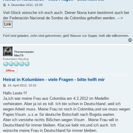
B
4. Dezember 2011, 23:05
e
i
Viel Glück wünsche ich euch auch. Deiner Novia kann bestimmt auch bei
t
der Federación Nacional de Sordos de Colombia geholfen werden. --->
r
a
g
Fünf sind geladen, zehn sind gekommen, gieß Wasser zur Suppe, heiß alle willkommen.
Themenstarter
Nike79
Kolumbien-Neuling
Offline
Heirat in Kolumbien - viele Fragen - bitte helft mir
B
16. April 2012, 10:31
e
i
Hallo Leute !!!
t
Ja,ich war meine Frau aus Colombia am 4.2.2012 im Medellin
r
a
verheiraten. Aber ja ist es toll. Ich bin schon in Deutschland ,weil ich
g
wegen Arbeit muss. Meine Frau ist noch in Colombia,und sie muss wegen
Papier,Visum ,u.s.w. für deutsche Botschaft nach Bogota warten.
Aber ich verstehe nichts Bißchen wegen Visum . Meine Frau will in
Deutschland für immer bleiben. Klar,sie liebt mir,und ich auch. Ich
wünsche meine Frau in Deutschland für immer bleiben.