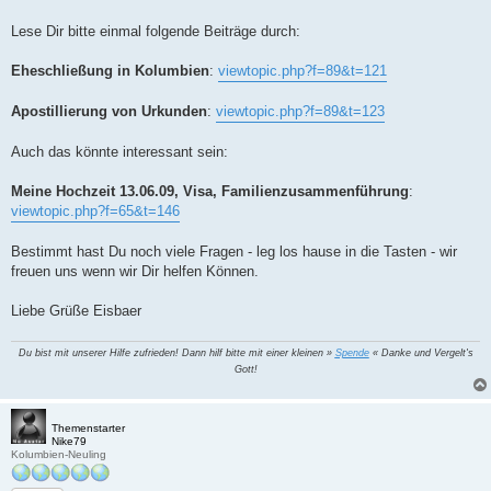
Lese Dir bitte einmal folgende Beiträge durch:
Eheschließung in Kolumbien
:
viewtopic.php?f=89&t=121
Apostillierung von Urkunden
:
viewtopic.php?f=89&t=123
Auch das könnte interessant sein:
Meine Hochzeit 13.06.09, Visa, Familienzusammenführung
:
viewtopic.php?f=65&t=146
Bestimmt hast Du noch viele Fragen - leg los hause in die Tasten - wir
freuen uns wenn wir Dir helfen Können.
Liebe Grüße Eisbaer
Du bist mit unserer Hilfe zufrieden! Dann hilf bitte mit einer kleinen »
Spende
« Danke und Vergelt's
Gott!
Themenstarter
Nike79
Kolumbien-Neuling