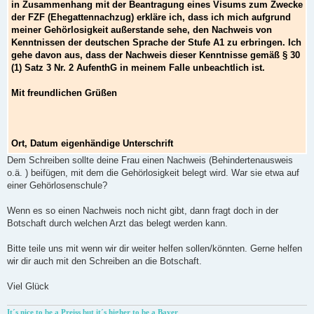
in Zusammenhang mit der Beantragung eines Visums zum Zwecke
der FZF (Ehegattennachzug) erkläre ich, dass ich mich aufgrund
meiner Gehörlosigkeit außerstande sehe, den Nachweis von
Kenntnissen der deutschen Sprache der Stufe A1 zu erbringen. Ich
gehe davon aus, dass der Nachweis dieser Kenntnisse gemäß § 30
(1) Satz 3 Nr. 2 AufenthG in meinem Falle unbeachtlich ist.
Mit freundlichen Grüßen
Ort, Datum eigenhändige Unterschrift
Dem Schreiben sollte deine Frau einen Nachweis (Behindertenausweis
o.ä. ) beifügen, mit dem die Gehörlosigkeit belegt wird. War sie etwa auf
einer Gehörlosenschule?
Wenn es so einen Nachweis noch nicht gibt, dann fragt doch in der
Botschaft durch welchen Arzt das belegt werden kann.
Bitte teile uns mit wenn wir dir weiter helfen sollen/könnten. Gerne helfen
wir dir auch mit den Schreiben an die Botschaft.
Viel Glück
It´s nice to be a Preiss but it´s higher to be a Bayer