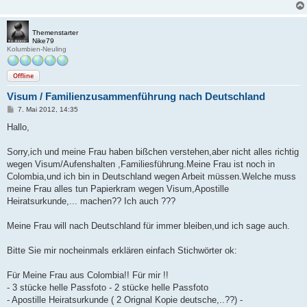
a
g
Themenstarter
Nike79
Kolumbien-Neuling
Offline
Visum / Familienzusammenführung nach Deutschland
B
7. Mai 2012, 14:35
e
i
Hallo,
t
r
a
Sorry,ich und meine Frau haben bißchen verstehen,aber nicht alles richtig
g
wegen Visum/Aufenshalten ,Familiesführung.Meine Frau ist noch in
Colombia,und ich bin in Deutschland wegen Arbeit müssen.Welche muss
meine Frau alles tun Papierkram wegen Visum,Apostille
Heiratsurkunde,... machen?? Ich auch ???
Meine Frau will nach Deutschland für immer bleiben,und ich sage auch.
Bitte Sie mir nocheinmals erklären einfach Stichwörter ok:
Für Meine Frau aus Colombia!! Für mir !!
- 3 stücke helle Passfoto - 2 stücke helle Passfoto
- Apostille Heiratsurkunde ( 2 Orignal Kopie deutsche,..??) -