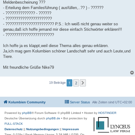
Meldenbescheinung ???
- Erteilung dem Familesführung ( ausfüllen,..?? ) - ??????
- ?????????????? - ??????
- ??????????????????????
- ??????????????????????? P.S.: Ich weiß nicht genau weiter so
genau,daß ich hoffe jemand mir diese einfach Stichwörter erklären!!!
- ???????????????????????
Ich hoffe ja es klappt,weil diese Thema alles genau erklären.
Ja,ich mag gern Kolumbien schöner Landschaft sehr und auch Leute,und
Tiere.
Mit freundliche Grüße Nike79
1
2
Nächste
19 Beiträge
Kolumbien Community
Server Status
Alle Zeiten sind
UTC+02:00
Powered by
phpBB
® Forum Software © phpBB Limited
• Hostet by
HOSTINGER
Deutsche Übersetzung durch
phpBB.de
• Bot protection by
FULL-STACK
Datenschutz
||
Nutzungsbedingungen
||
Impressum
Time: 0.028s
| Peak Memory Usage: 5.58 MiB | GZIP: On