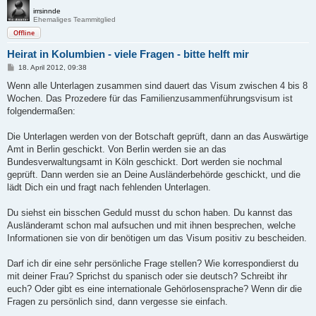
irrsinnde
Ehemaliges Teammitglied
Offline
Heirat in Kolumbien - viele Fragen - bitte helft mir
B
18. April 2012, 09:38
e
i
Wenn alle Unterlagen zusammen sind dauert das Visum zwischen 4 bis 8
t
Wochen. Das Prozedere für das Familienzusammenführungsvisum ist
r
a
folgendermaßen:
g
Die Unterlagen werden von der Botschaft geprüft, dann an das Auswärtige
Amt in Berlin geschickt. Von Berlin werden sie an das
Bundesverwaltungsamt in Köln geschickt. Dort werden sie nochmal
geprüft. Dann werden sie an Deine Ausländerbehörde geschickt, und die
lädt Dich ein und fragt nach fehlenden Unterlagen.
Du siehst ein bisschen Geduld musst du schon haben. Du kannst das
Ausländeramt schon mal aufsuchen und mit ihnen besprechen, welche
Informationen sie von dir benötigen um das Visum positiv zu bescheiden.
Darf ich dir eine sehr persönliche Frage stellen? Wie korrespondierst du
mit deiner Frau? Sprichst du spanisch oder sie deutsch? Schreibt ihr
euch? Oder gibt es eine internationale Gehörlosensprache? Wenn dir die
Fragen zu persönlich sind, dann vergesse sie einfach.