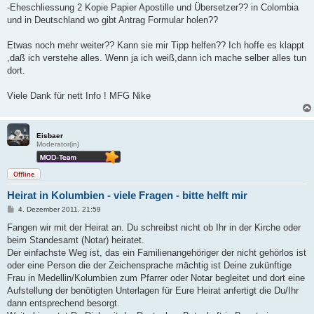
-Eheschliessung 2 Kopie Papier Apostille und Übersetzer?? in Colombia
und in Deutschland wo gibt Antrag Formular holen??
Etwas noch mehr weiter?? Kann sie mir Tipp helfen?? Ich hoffe es klappt
,daß ich verstehe alles. Wenn ja ich weiß,dann ich mache selber alles tun
dort.
Viele Dank für nett Info ! MFG Nike
Eisbaer
Moderator(in)
Offline
Heirat in Kolumbien - viele Fragen - bitte helft mir
B
4. Dezember 2011, 21:59
e
i
Fangen wir mit der Heirat an. Du schreibst nicht ob Ihr in der Kirche oder
t
beim Standesamt (Notar) heiratet.
r
a
Der einfachste Weg ist, das ein Familienangehöriger der nicht gehörlos ist
g
oder eine Person die der Zeichensprache mächtig ist Deine zukünftige
Frau in Medellin/Kolumbien zum Pfarrer oder Notar begleitet und dort eine
Aufstellung der benötigten Unterlagen für Eure Heirat anfertigt die Du/Ihr
dann entsprechend besorgt.