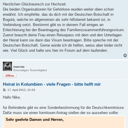
i
Herzlichen Glückwunsch zur Hochzeit.
t
Die beiden Organisationen für Gehörlose wurden weiter oben schon
r
a
erwähnt. Ich empfehle, das du dich mit der Deutschen Botschaft in
g
Bogotá, welche im allgemeinen als sehr hilfsbereit bekannt ist, in
Verbindung setzt. Bestimmt gibt es in deinem Fall einiges an
Erleichterung bei der Beantragung des Familienzusammenführungsvisum.
Zuerst braucht deine Frau einen Reisepass mit dem und den Unterlagen
der Heirat kann sie dann das Visum beantragen. Bitte spreche mit der
Deutschen Botschaft. Gerne würde ich dir helfen, weiss aber leider nicht
wie. Viel Glück und halte uns hier im Forum auf dem laufenden.
irrsinnde
Ehemaliges Teammitglied
Offline
Heirat in Kolumbien - viele Fragen - bitte helft mir
B
17. April 2012, 21:03
e
i
Hallo Nike,
t
r
a
für Behinderte gibt es eine Sonderbestimmung für die Deutschkenntnisse.
g
Dafür muss sie einen formlosen Antrag stellen der so aussehen sollte:
Sehr geehrte Damen und Herren,