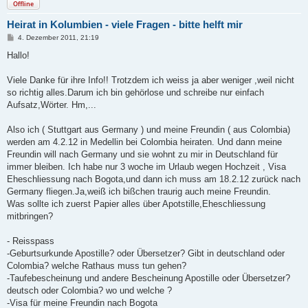
Offline
Heirat in Kolumbien - viele Fragen - bitte helft mir
B
4. Dezember 2011, 21:19
e
i
Hallo!
t
r
a
Viele Danke für ihre Info!! Trotzdem ich weiss ja aber weniger ,weil nicht
g
so richtig alles.Darum ich bin gehörlose und schreibe nur einfach
Aufsatz,Wörter. Hm,...
Also ich ( Stuttgart aus Germany ) und meine Freundin ( aus Colombia)
werden am 4.2.12 in Medellin bei Colombia heiraten. Und dann meine
Freundin will nach Germany und sie wohnt zu mir in Deutschland für
immer bleiben. Ich habe nur 3 woche im Urlaub wegen Hochzeit , Visa
Eheschliessung nach Bogota,und dann ich muss am 18.2.12 zurück nach
Germany fliegen.Ja,weiß ich bißchen traurig auch meine Freundin.
Was sollte ich zuerst Papier alles über Apotstille,Eheschliessung
mitbringen?
- Reisspass
-Geburtsurkunde Apostille? oder Übersetzer? Gibt in deutschland oder
Colombia? welche Rathaus muss tun gehen?
-Taufebescheinung und andere Bescheinung Apostille oder Übersetzer?
deutsch oder Colombia? wo und welche ?
-Visa für meine Freundin nach Bogota