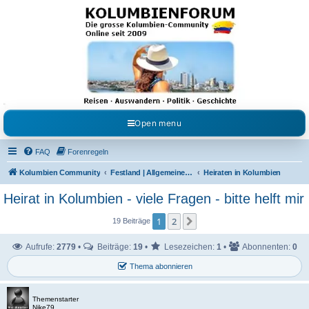
Kolumbienforum - Das
grosse Forum der
Freunde Kolumbiens
Reisen, Auswandern, Kultur, Politik, Geschichte und Visum in Kolumbien und Venezuela.
Austausch, Erfahrungen und Gemeinschaft im Kolumbienforum
Open menu
FAQ
Forenregeln
Kolumbien Community
Festland | Allgemeine Fragen
Heiraten in Kolumbien
Heirat in Kolumbien - viele Fragen - bitte helft mir
1
2
Nächste
19 Beiträge
Aufrufe:
2779
•
Beiträge:
19
•
Lesezeichen:
1
•
Abonnenten:
0
Thema abonnieren
Themenstarter
Nike79