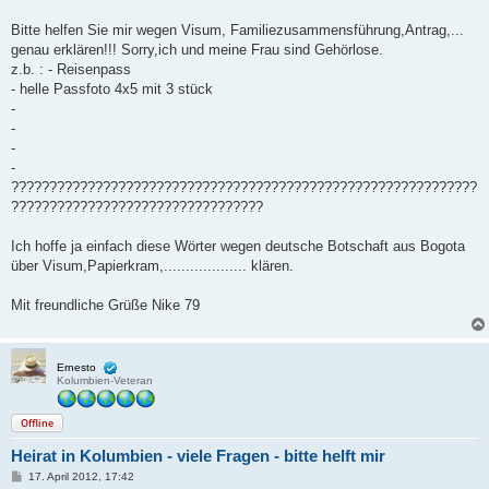
Bitte helfen Sie mir wegen Visum, Familiezusammensführung,Antrag,...
genau erklären!!! Sorry,ich und meine Frau sind Gehörlose.
z.b. : - Reisenpass
- helle Passfoto 4x5 mit 3 stück
-
-
-
-
?????????????????????????????????????????????????????????????
?????????????????????????????????
Ich hoffe ja einfach diese Wörter wegen deutsche Botschaft aus Bogota
über Visum,Papierkram,................... klären.
Mit freundliche Grüße Nike 79
Ernesto
Kolumbien-Veteran
Offline
Heirat in Kolumbien - viele Fragen - bitte helft mir
B
17. April 2012, 17:42
e