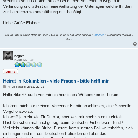
Weiterhin setzt Du Dich mit der Deutschen Botschaft in Bogota in
Verbindung und bittest um eine Auflistung der Unterlagen welche Ihr dann
zur Familienzusammenführung etc. benötigt.
Liebe Grüße Eisbaer
Du bist mit unserer Hilfe zufrieden! Dann hilf bitte mit einer kleinen »
Spende
« Danke und Vergelt's
Gott!
bogota
Kolumbienfan
Offline
Heirat in Kolumbien - viele Fragen - bitte helft mir
B
4. Dezember 2011, 22:21
e
i
Hallo Nike79, auch von mir ein herzliches Willkommen im Forum.
t
r
a
Ich kann mich nur meinem Vorredner Eisbär anschliesen, eine Sinnvolle
g
Vorgehensweise.
Ich weiß ja nicht wie Fit Du bist, aber was mir noch so dazu einfällt:
Hast Du schon mal nachgefragt beim Deutscher Gehörlosen-Bund?
Vielleicht können die Dir bei Euerem komplizierten Fall weiterhelfen, sich
einbringen und mit den Deutschen Behörden und über das