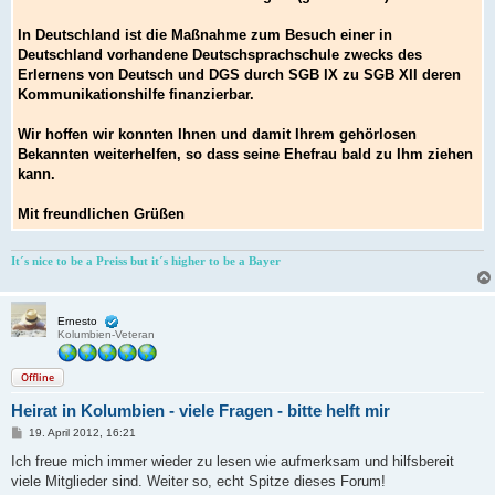
In Deutschland ist die Maßnahme zum Besuch einer in
Deutschland vorhandene Deutschsprachschule zwecks des
Erlernens von Deutsch und DGS durch SGB IX zu SGB XII deren
Kommunikationshilfe finanzierbar.
Wir hoffen wir konnten Ihnen und damit Ihrem gehörlosen
Bekannten weiterhelfen, so dass seine Ehefrau bald zu Ihm ziehen
kann.
Mit freundlichen Grüßen
It´s nice to be a Preiss but it´s higher to be a Bayer
Ernesto
Kolumbien-Veteran
Offline
Heirat in Kolumbien - viele Fragen - bitte helft mir
B
19. April 2012, 16:21
e
i
Ich freue mich immer wieder zu lesen wie aufmerksam und hilfsbereit
t
viele Mitglieder sind. Weiter so, echt Spitze dieses Forum!
r