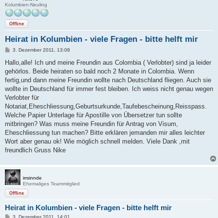
Kolumbien-Neuling
Offline
Heirat in Kolumbien - viele Fragen - bitte helft mir
B
3. Dezember 2011, 13:08
e
i
Hallo,alle! Ich und meine Freundin aus Colombia ( Verlobter) sind ja leider
t
gehörlos. Beide heiraten so bald noch 2 Monate in Colombia. Wenn
r
a
fertig,und dann meine Freundin wollte nach Deutschland fliegen. Auch sie
g
wollte in Deutschland für immer fest bleiben. Ich weiss nicht genau wegen
Verlobter für
Notariat,Eheschliessung,Geburtsurkunde,Taufebescheinung,Reisspass.
Welche Papier Unterlage für Apostille von Übersetzer tun sollte
mitbringen? Was muss meine Freundin für Antrag von Visum,
Eheschliessung tun machen? Bitte erklären jemanden mir alles leichter
Wort aber genau ok! Wie möglich schnell melden. Viele Dank ,mit
freundlich Gruss Nike
irrsinnde
Ehemaliges Teammitglied
Offline
Heirat in Kolumbien - viele Fragen - bitte helft mir
B
3. Dezember 2011, 14:01