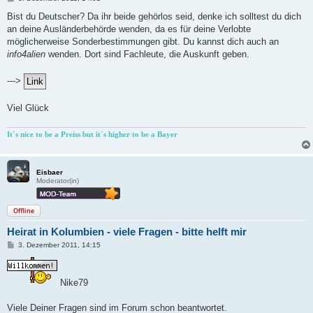
e
i
Bist du Deutscher? Da ihr beide gehörlos seid, denke ich solltest du dich
t
an deine Ausländerbehörde wenden, da es für deine Verlobte
r
a
möglicherweise Sonderbestimmungen gibt. Du kannst dich auch an
g
info4alien
wenden. Dort sind Fachleute, die Auskunft geben.
--->
Viel Glück
It´s nice to be a Preiss but it´s higher to be a Bayer
Eisbaer
Moderator(in)
Offline
Heirat in Kolumbien - viele Fragen - bitte helft mir
B
3. Dezember 2011, 14:15
e
i
t
r
Nike79
a
g
Viele Deiner Fragen sind im Forum schon beantwortet.