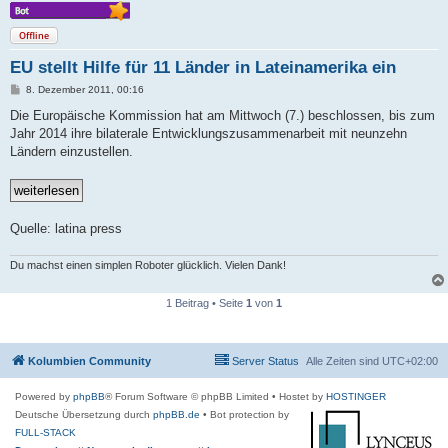
Offline
EU stellt Hilfe für 11 Länder in Lateinamerika ein
B
8. Dezember 2011, 00:16
e
i
Die Europäische Kommission hat am Mittwoch (7.) beschlossen, bis zum
t
Jahr 2014 ihre bilaterale Entwicklungszusammenarbeit mit neunzehn
r
a
Ländern einzustellen.
g
Quelle: latina press
Du machst einen simplen Roboter glücklich. Vielen Dank!
1 Beitrag • Seite
1
von
1
Kolumbien Community
Server Status
Alle Zeiten sind
UTC+02:00
Powered by
phpBB
® Forum Software © phpBB Limited
• Hostet by
HOSTINGER
Deutsche Übersetzung durch
phpBB.de
• Bot protection by
FULL-STACK