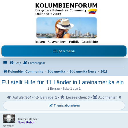
Kolumbienforum - Das
grosse Forum der
Freunde Kolumbiens
Reisen, Auswandern, Kultur, Politik, Geschichte und Visum in Kolumbien und Venezuela.
Austausch, Erfahrungen und Gemeinschaft im Kolumbienforum
Open menu
FAQ
Forenregeln
Kolumbien Community
Südamerika
Südamerika News
2011
EU stellt Hilfe für 11 Länder in Lateinamerika ein
1 Beitrag • Seite
1
von
1
Aufrufe:
364
•
Beiträge:
1
•
Lesezeichen:
0
•
Abonnenten:
0
Thema abonnieren
Themenstarter
News Robot
Newsbot