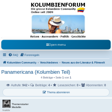
Kolumbienforum - Das
grosse Forum der
Freunde Kolumbiens
Reisen, Auswandern, Kultur, Politik, Geschichte und Visum in Kolumbien und Venezuela.
Austausch, Erfahrungen und Gemeinschaft im Kolumbienforum
Open menu
FAQ
Forenregeln
Kolumbien Community
Verschiedenes
Neues aus der Literatur & Filmwelt
Panamericana (Kolumbien Teil)
4 Beiträge • Seite
1
von
1
Aufrufe:
942
•
Beiträge:
4
•
Lesezeichen:
0
•
Abonnenten:
0
Thema abonnieren
Themenstarter
Medellin
Inaktiv