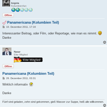
bogota
Kolumbienfan
Offline
Panamericana (Kolumbien Teil)
B
10. Dezember 2011, 17:16
e
i
Interessanter Beitrag, oder Film, oder Reportage, wie man es nimmt.
t
Danke
r
a
g
Nasar
Elite Mitglied
Offline
Panamericana (Kolumbien Teil)
B
26. Dezember 2011, 03:31
e
i
Wirklich informativ
t
r
a
Danke
g
Fünf sind geladen, zehn sind gekommen, gieß Wasser zur Suppe, heiß alle willkommen.