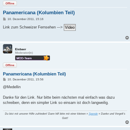
Offline
Panamericana (Kolumbien Teil)
B
10. Dezember 2011, 15:16
e
i
Link zum Schweizer Fernsehen --->
t
r
a
g
Eisbaer
Moderator(in)
Offline
Panamericana (Kolumbien Teil)
B
10. Dezember 2011, 15:56
e
i
@Medellin
t
r
a
Danke für den Link. Nur bitte beim nächsten mal einfach was dazu
g
schreiben, denn ein simpler Link so einsam ist doch langweilig.
Du bist mit unserer Hilfe zufrieden! Dann hilf bitte mit einer kleinen »
Spende
« Danke und Vergelt's
Gott!