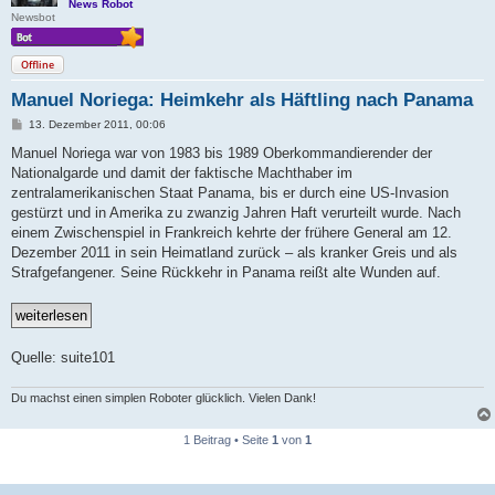
News Robot
Newsbot
Offline
Manuel Noriega: Heimkehr als Häftling nach Panama
B
13. Dezember 2011, 00:06
e
i
Manuel Noriega war von 1983 bis 1989 Oberkommandierender der
t
Nationalgarde und damit der faktische Machthaber im
r
a
zentralamerikanischen Staat Panama, bis er durch eine US-Invasion
g
gestürzt und in Amerika zu zwanzig Jahren Haft verurteilt wurde. Nach
einem Zwischenspiel in Frankreich kehrte der frühere General am 12.
Dezember 2011 in sein Heimatland zurück – als kranker Greis und als
Strafgefangener. Seine Rückkehr in Panama reißt alte Wunden auf.
Quelle: suite101
Du machst einen simplen Roboter glücklich. Vielen Dank!
1 Beitrag • Seite
1
von
1