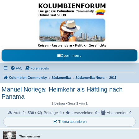
Kolumbienforum - Das
grosse Forum der
Freunde Kolumbiens
Reisen, Auswandern, Kultur, Politik, Geschichte und Visum in Kolumbien und Venezuela.
Austausch, Erfahrungen und Gemeinschaft im Kolumbienforum
Open menu
FAQ
Forenregeln
Kolumbien Community
Südamerika
Südamerika News
2011
Manuel Noriega: Heimkehr als Häftling nach
Panama
1 Beitrag • Seite
1
von
1
Aufrufe:
530
•
Beiträge:
1
•
Lesezeichen:
0
•
Abonnenten:
0
Thema abonnieren
Themenstarter