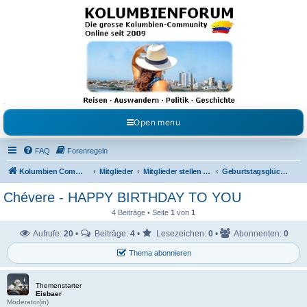
Kolumbienforum - Das
grosse Forum der
Freunde Kolumbiens
Reisen, Auswandern, Kultur, Politik, Geschichte und Visum in Kolumbien und Venezuela.
Austausch, Erfahrungen und Gemeinschaft im Kolumbienforum
Open menu
FAQ
Forenregeln
Kolumbien Community
Mitglieder
Mitglieder stellen sich vor
Geburtstagsglückwünsche
Chévere - HAPPY BIRTHDAY TO YOU
4 Beiträge • Seite
1
von
1
Aufrufe:
20
•
Beiträge:
4
•
Lesezeichen:
0
•
Abonnenten:
0
Thema abonnieren
Themenstarter
Eisbaer
Moderator(in)