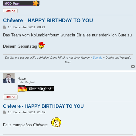
Offline
Chévere - HAPPY BIRTHDAY TO YOU
B
13. Dezember 2011, 00:21
e
i
Das Team vom Kolumbienforum wünscht Dir alles nur erdenklich Gute zu
t
r
a
Deinem Geburtstag
g
Du bist mit unserer Hilfe zufrieden! Dann hilf bitte mit einer kleinen »
Spende
« Danke und Vergelt's
Gott!
Nasar
Elite Mitglied
Offline
Chévere - HAPPY BIRTHDAY TO YOU
B
13. Dezember 2011, 01:09
e
i
t
Feliz cumpleños Chévere
r
a
g