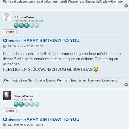
Fünf sind geladen, zehn sind gekommen, gieß Wasser zur Suppe, heiß alle willkommen.
ColombiaOnline
Kolumbien-Süchtige(r)
Offline
Chévere - HAPPY BIRTHDAY TO YOU
B
13. Dezember 2011, 12:48
e
i
Da ich deine sachlichen Beiträge immer sehr gerne lese möchte ich an
t
dieser Stelle nicht versäumen dir alles gute zu deinem Geburtstag zu
r
a
wünschen.
g
HERZLICHEN GLÜCKWUNSCH ZUM GEBURTSTAG
„Wer fragt, ist ein Narr für eine Minute. Wer nicht fragt, ist ein Narr sein Leben lang.“
NaranjaGomez
Kolumbienfan
Offline
Chévere - HAPPY BIRTHDAY TO YOU
B
13. Dezember 2011, 14:35
e