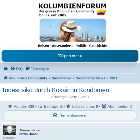
Kolumbienforum - Das
grosse Forum der
Freunde Kolumbiens
Reisen, Auswandern, Kultur, Politik, Geschichte und Visum in Kolumbien und Venezuela.
Austausch, Erfahrungen und Gemeinschaft im Kolumbienforum
Open menu
FAQ
Forenregeln
Kolumbien Community
Südamerika
Südamerika News
2011
Todesrisiko durch Kokain in Kondomen
2 Beiträge • Seite
1
von
1
Aufrufe:
439
•
Beiträge:
2
•
Lesezeichen:
0
•
Abonnenten:
0
Thema abonnieren
Themenstarter
News Robot
Newsbot