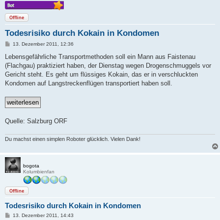
Offline
Todesrisiko durch Kokain in Kondomen
B
13. Dezember 2011, 12:36
e
i
Lebensgefährliche Transportmethoden soll ein Mann aus Faistenau
t
(Flachgau) praktiziert haben, der Dienstag wegen Drogenschmuggels vor
r
a
Gericht steht. Es geht um flüssiges Kokain, das er in verschluckten
g
Kondomen auf Langstreckenflügen transportiert haben soll.
Quelle: Salzburg ORF
Du machst einen simplen Roboter glücklich. Vielen Dank!
bogota
Kolumbienfan
Offline
Todesrisiko durch Kokain in Kondomen
B
13. Dezember 2011, 14:43