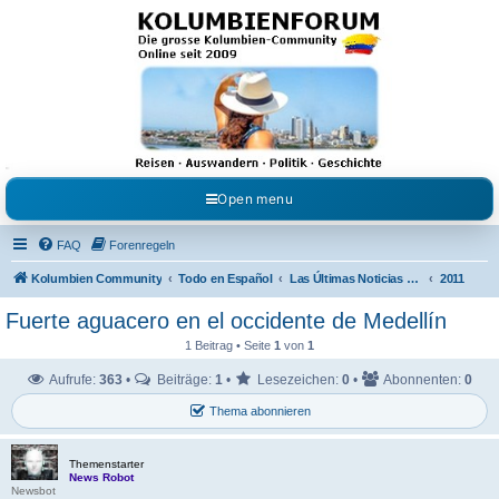
Kolumbienforum - Das
grosse Forum der
Freunde Kolumbiens
Reisen, Auswandern, Kultur, Politik, Geschichte und Visum in Kolumbien und Venezuela.
Austausch, Erfahrungen und Gemeinschaft im Kolumbienforum
Open menu
FAQ
Forenregeln
Kolumbien Community
Todo en Español
Las Últimas Noticias en Español
2011
Fuerte aguacero en el occidente de Medellín
1 Beitrag • Seite
1
von
1
Aufrufe:
363
•
Beiträge:
1
•
Lesezeichen:
0
•
Abonnenten:
0
Thema abonnieren
Themenstarter
News Robot
Newsbot