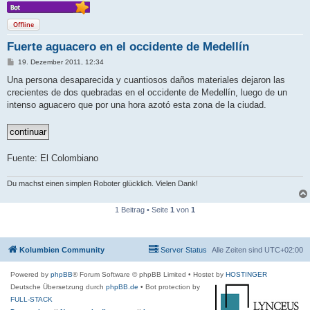
Offline
Fuerte aguacero en el occidente de Medellín
B
19. Dezember 2011, 12:34
e
i
Una persona desaparecida y cuantiosos daños materiales dejaron las
t
crecientes de dos quebradas en el occidente de Medellín, luego de un
r
a
intenso aguacero que por una hora azotó esta zona de la ciudad.
g
Fuente: El Colombiano
Du machst einen simplen Roboter glücklich. Vielen Dank!
1 Beitrag • Seite
1
von
1
Kolumbien Community
Server Status
Alle Zeiten sind
UTC+02:00
Powered by
phpBB
® Forum Software © phpBB Limited
• Hostet by
HOSTINGER
Deutsche Übersetzung durch
phpBB.de
• Bot protection by
FULL-STACK