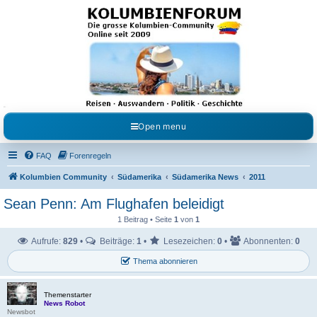
Kolumbienforum - Das
grosse Forum der
Freunde Kolumbiens
Reisen, Auswandern, Kultur, Politik, Geschichte und Visum in Kolumbien und Venezuela.
Austausch, Erfahrungen und Gemeinschaft im Kolumbienforum
Open menu
FAQ
Forenregeln
Kolumbien Community
Südamerika
Südamerika News
2011
Sean Penn: Am Flughafen beleidigt
1 Beitrag • Seite
1
von
1
Aufrufe:
829
•
Beiträge:
1
•
Lesezeichen:
0
•
Abonnenten:
0
Thema abonnieren
Themenstarter
News Robot
Newsbot