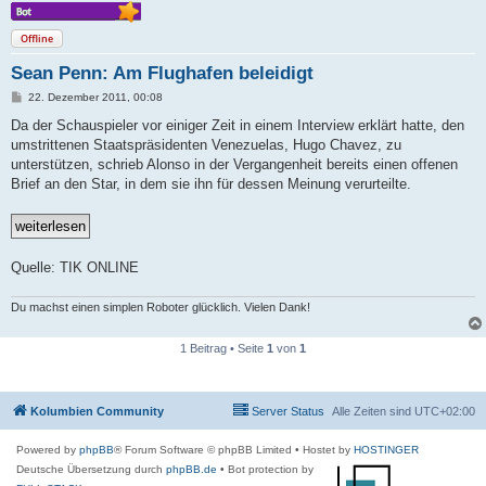
Offline
Sean Penn: Am Flughafen beleidigt
B
22. Dezember 2011, 00:08
e
i
Da der Schauspieler vor einiger Zeit in einem Interview erklärt hatte, den
t
umstrittenen Staatspräsidenten Venezuelas, Hugo Chavez, zu
r
a
unterstützen, schrieb Alonso in der Vergangenheit bereits einen offenen
g
Brief an den Star, in dem sie ihn für dessen Meinung verurteilte.
Quelle: TIK ONLINE
Du machst einen simplen Roboter glücklich. Vielen Dank!
1 Beitrag • Seite
1
von
1
Kolumbien Community
Server Status
Alle Zeiten sind
UTC+02:00
Powered by
phpBB
® Forum Software © phpBB Limited
• Hostet by
HOSTINGER
Deutsche Übersetzung durch
phpBB.de
• Bot protection by