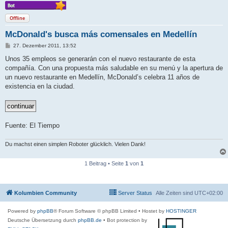
Offline
McDonald's busca más comensales en Medellín
B
27. Dezember 2011, 13:52
e
i
Unos 35 empleos se generarán con el nuevo restaurante de esta
t
compañía. Con una propuesta más saludable en su menú y la apertura de
r
a
un nuevo restaurante en Medellín, McDonald’s celebra 11 años de
g
existencia en la ciudad.
Fuente: El Tiempo
Du machst einen simplen Roboter glücklich. Vielen Dank!
1 Beitrag • Seite
1
von
1
Kolumbien Community
Server Status
Alle Zeiten sind
UTC+02:00
Powered by
phpBB
® Forum Software © phpBB Limited
• Hostet by
HOSTINGER
Deutsche Übersetzung durch
phpBB.de
• Bot protection by