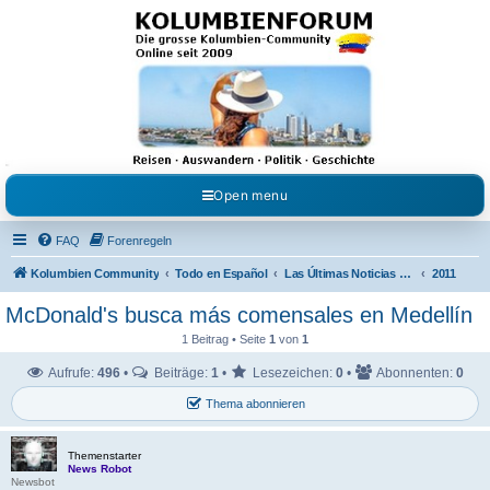
Kolumbienforum - Das
grosse Forum der
Freunde Kolumbiens
Reisen, Auswandern, Kultur, Politik, Geschichte und Visum in Kolumbien und Venezuela.
Austausch, Erfahrungen und Gemeinschaft im Kolumbienforum
Open menu
FAQ
Forenregeln
Kolumbien Community
Todo en Español
Las Últimas Noticias en Español
2011
McDonald's busca más comensales en Medellín
1 Beitrag • Seite
1
von
1
Aufrufe:
496
•
Beiträge:
1
•
Lesezeichen:
0
•
Abonnenten:
0
Thema abonnieren
Themenstarter
News Robot
Newsbot