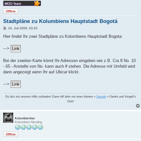
Offline
Stadtpläne zu Kolumbiens Hauptstadt Bogotá
B
24. Juli 2009, 03:20
e
i
Hier findet Ihr zwei Stadtpläne zu Kolumbiens Hauptstadt Bogota:
t
r
a
--->
g
Bei der zweiten Karte könnt Ihr Adressen eingeben wie z.B. Cra 8 No. 10
- 65 - Anstelle von No. kann auch # stehen. Die Adresse mit Umfeld wird
dann angezeigt wenn Ihr auf
Ubicar
klickt.
--->
Du bist mit unserer Hilfe zufrieden! Dann hilf bitte mit einer kleinen »
Spende
« Danke und Vergelt's
Gott!
Kolumbienfan
Kolumbien-Neuling
Offline