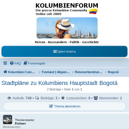
Kolumbienforum - Das
grosse Forum der
Freunde Kolumbiens
Reisen, Auswandern, Kultur, Politik, Geschichte und Visum in Kolumbien und Venezuela.
Austausch, Erfahrungen und Gemeinschaft im Kolumbienforum
Open menu
FAQ
Forenregeln
Kolumbien Community
Festland | Allgemeine Fragen
Reisevorbereitungen & Reiseerfahrungen
Bogotá
Stadtpläne zu Kolumbiens Hauptstadt Bogotá
2 Beiträge • Seite
1
von
1
Aufrufe:
749
•
Beiträge:
2
•
Lesezeichen:
0
•
Abonnenten:
1
Thema abonnieren
Themenstarter
Eisbaer
Moderator(in)