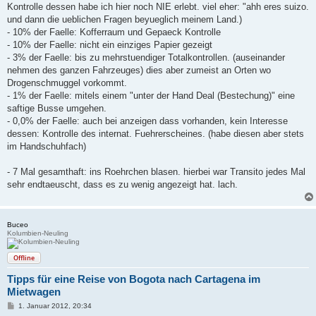
Kontrolle dessen habe ich hier noch NIE erlebt. viel eher: "ahh eres suizo.
und dann die ueblichen Fragen beyueglich meinem Land.)
- 10% der Faelle: Kofferraum und Gepaeck Kontrolle
- 10% der Faelle: nicht ein einziges Papier gezeigt
- 3% der Faelle: bis zu mehrstuendiger Totalkontrollen. (auseinander
nehmen des ganzen Fahrzeuges) dies aber zumeist an Orten wo
Drogenschmuggel vorkommt.
- 1% der Faelle: mitels einem "unter der Hand Deal (Bestechung)" eine
saftige Busse umgehen.
- 0,0% der Faelle: auch bei anzeigen dass vorhanden, kein Interesse
dessen: Kontrolle des internat. Fuehrerscheines. (habe diesen aber stets
im Handschuhfach)
- 7 Mal gesamthaft: ins Roehrchen blasen. hierbei war Transito jedes Mal
sehr endtaeuscht, dass es zu wenig angezeigt hat. lach.
Buceo
Kolumbien-Neuling
Offline
Tipps für eine Reise von Bogota nach Cartagena im
Mietwagen
B
1. Januar 2012, 20:34
e