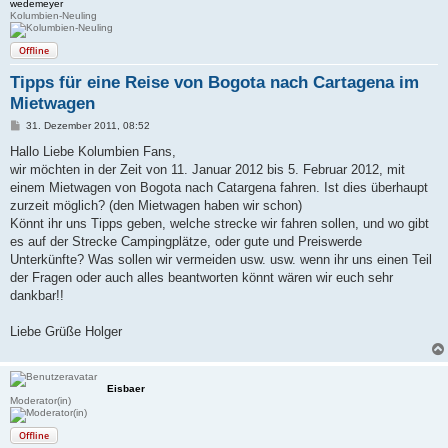
wedemeyer
Kolumbien-Neuling
Offline
Tipps für eine Reise von Bogota nach Cartagena im
Mietwagen
B
31. Dezember 2011, 08:52
e
i
Hallo Liebe Kolumbien Fans,
t
wir möchten in der Zeit von 11. Januar 2012 bis 5. Februar 2012, mit
r
a
einem Mietwagen von Bogota nach Catargena fahren. Ist dies überhaupt
g
zurzeit möglich? (den Mietwagen haben wir schon)
Könnt ihr uns Tipps geben, welche strecke wir fahren sollen, und wo gibt
es auf der Strecke Campingplätze, oder gute und Preiswerde
Unterkünfte? Was sollen wir vermeiden usw. usw. wenn ihr uns einen Teil
der Fragen oder auch alles beantworten könnt wären wir euch sehr
dankbar!!
Liebe Grüße Holger
Eisbaer
Moderator(in)
Offline