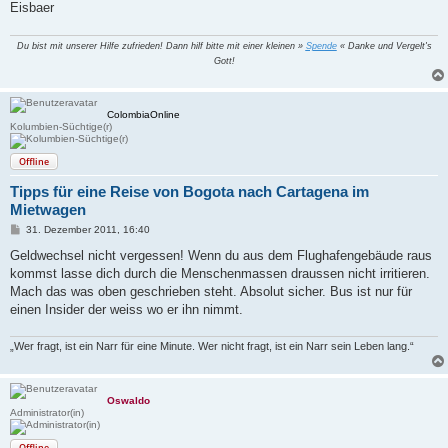
Eisbaer
Du bist mit unserer Hilfe zufrieden! Dann hilf bitte mit einer kleinen »
Spende
« Danke und Vergelt's
Gott!
ColombiaOnline
Kolumbien-Süchtige(r)
Offline
Tipps für eine Reise von Bogota nach Cartagena im
Mietwagen
B
31. Dezember 2011, 16:40
e
i
Geldwechsel nicht vergessen! Wenn du aus dem Flughafengebäude raus
t
kommst lasse dich durch die Menschenmassen draussen nicht irritieren.
r
a
Mach das was oben geschrieben steht. Absolut sicher. Bus ist nur für
g
einen Insider der weiss wo er ihn nimmt.
„Wer fragt, ist ein Narr für eine Minute. Wer nicht fragt, ist ein Narr sein Leben lang.“
Oswaldo
Administrator(in)
Offline