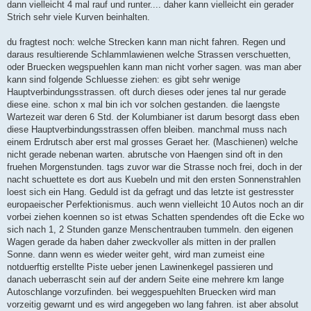
dann vielleicht 4 mal rauf und runter.... daher kann vielleicht ein gerader
Strich sehr viele Kurven beinhalten.
du fragtest noch: welche Strecken kann man nicht fahren. Regen und
daraus resultierende Schlammlawienen welche Strassen verschuetten,
oder Bruecken wegspuehlen kann man nicht vorher sagen. was man aber
kann sind folgende Schluesse ziehen: es gibt sehr wenige
Hauptverbindungsstrassen. oft durch dieses oder jenes tal nur gerade
diese eine. schon x mal bin ich vor solchen gestanden. die laengste
Wartezeit war deren 6 Std. der Kolumbianer ist darum besorgt dass eben
diese Hauptverbindungsstrassen offen bleiben. manchmal muss nach
einem Erdrutsch aber erst mal grosses Geraet her. (Maschienen) welche
nicht gerade nebenan warten. abrutsche von Haengen sind oft in den
fruehen Morgenstunden. tags zuvor war die Strasse noch frei, doch in der
nacht schuettete es dort aus Kuebeln und mit den ersten Sonnenstrahlen
loest sich ein Hang. Geduld ist da gefragt und das letzte ist gestresster
europaeischer Perfektionismus. auch wenn vielleicht 10 Autos noch an dir
vorbei ziehen koennen so ist etwas Schatten spendendes oft die Ecke wo
sich nach 1, 2 Stunden ganze Menschentrauben tummeln. den eigenen
Wagen gerade da haben daher zweckvoller als mitten in der prallen
Sonne. dann wenn es wieder weiter geht, wird man zumeist eine
notduerftig erstellte Piste ueber jenen Lawinenkegel passieren und
danach ueberrascht sein auf der andern Seite eine mehrere km lange
Autoschlange vorzufinden. bei weggespuehlten Bruecken wird man
vorzeitig gewarnt und es wird angegeben wo lang fahren. ist aber absolut