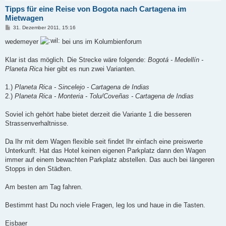
Tipps für eine Reise von Bogota nach Cartagena im
Mietwagen
B
31. Dezember 2011, 15:16
e
i
wedemeyer
bei uns im Kolumbienforum
t
r
a
Klar ist das möglich. Die Strecke wäre folgende:
Bogotá - Medellín -
g
Planeta Rica
hier gibt es nun zwei Varianten.
1.)
Planeta Rica - Sincelejo - Cartagena de Indias
2.)
Planeta Rica - Monteria - Tolu/Coveñas - Cartagena de Indias
Soviel ich gehört habe bietet derzeit die Variante 1 die besseren
Strassenverhaltnisse.
Da Ihr mit dem Wagen flexible seit findet Ihr einfach eine preiswerte
Unterkunft. Hat das Hotel keinen eigenen Parkplatz dann den Wagen
immer auf einem bewachten Parkplatz abstellen. Das auch bei längeren
Stopps in den Städten.
Am besten am Tag fahren.
Bestimmt hast Du noch viele Fragen, leg los und haue in die Tasten.
Eisbaer