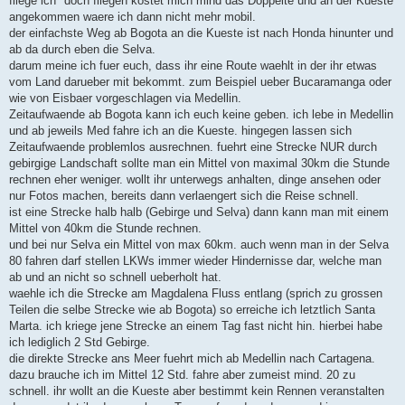
fliege ich" doch fliegen kostet mich mind das Doppelte und an der Kueste
angekommen waere ich dann nicht mehr mobil.
der einfachste Weg ab Bogota an die Kueste ist nach Honda hinunter und
ab da durch eben die Selva.
darum meine ich fuer euch, dass ihr eine Route waehlt in der ihr etwas
vom Land darueber mit bekommt. zum Beispiel ueber Bucaramanga oder
wie von Eisbaer vorgeschlagen via Medellin.
Zeitaufwaende ab Bogota kann ich euch keine geben. ich lebe in Medellin
und ab jeweils Med fahre ich an die Kueste. hingegen lassen sich
Zeitaufwaende problemlos ausrechnen. fuehrt eine Strecke NUR durch
gebirgige Landschaft sollte man ein Mittel von maximal 30km die Stunde
rechnen eher weniger. wollt ihr unterwegs anhalten, dinge ansehen oder
nur Fotos machen, bereits dann verlaengert sich die Reise schnell.
ist eine Strecke halb halb (Gebirge und Selva) dann kann man mit einem
Mittel von 40km die Stunde rechnen.
und bei nur Selva ein Mittel von max 60km. auch wenn man in der Selva
80 fahren darf stellen LKWs immer wieder Hindernisse dar, welche man
ab und an nicht so schnell ueberholt hat.
waehle ich die Strecke am Magdalena Fluss entlang (sprich zu grossen
Teilen die selbe Strecke wie ab Bogota) so erreiche ich letztlich Santa
Marta. ich kriege jene Strecke an einem Tag fast nicht hin. hierbei habe
ich lediglich 2 Std Gebirge.
die direkte Strecke ans Meer fuehrt mich ab Medellin nach Cartagena.
dazu brauche ich im Mittel 12 Std. fahre aber zumeist mind. 20 zu
schnell. ihr wollt an die Kueste aber bestimmt kein Rennen veranstalten