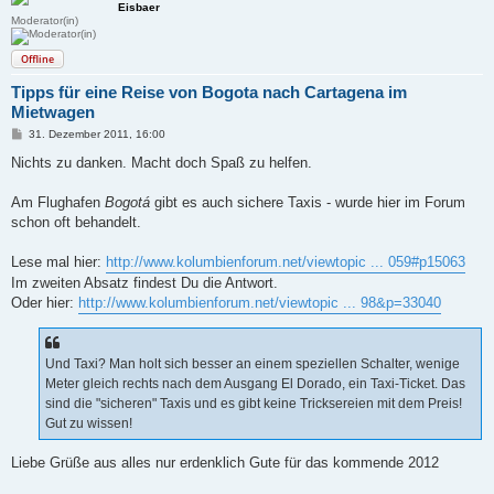
Eisbaer
Moderator(in)
Offline
Tipps für eine Reise von Bogota nach Cartagena im
Mietwagen
B
31. Dezember 2011, 16:00
e
i
Nichts zu danken. Macht doch Spaß zu helfen.
t
r
a
Am Flughafen
Bogotá
gibt es auch sichere Taxis - wurde hier im Forum
g
schon oft behandelt.
Lese mal hier:
http://www.kolumbienforum.net/viewtopic ... 059#p15063
Im zweiten Absatz findest Du die Antwort.
Oder hier:
http://www.kolumbienforum.net/viewtopic ... 98&p=33040
Und Taxi? Man holt sich besser an einem speziellen Schalter, wenige
Meter gleich rechts nach dem Ausgang El Dorado, ein Taxi-Ticket. Das
sind die "sicheren" Taxis und es gibt keine Tricksereien mit dem Preis!
Gut zu wissen!
Liebe Grüße aus alles nur erdenklich Gute für das kommende 2012