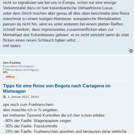
nicht so signalisiert wie bei uns in Europa. schon nur eine einzige
Verkehrstafel dazu ist fuer kolumbianische Verhaeltnisse Luxus.
unter dem Strich machen aber genau all dies oben beschriebe eine Reise
manchmal zu einem lustigen Abenteuer. europaeische Mentalitaeten
passen da nicht hin. wirst es unter anderem bei einem platten Reiffen
schnell merken, dass improvisiertes zusammenflicken eben zur
Mentalitaet des Kolumbianers gehoert. er es nicht versteht wenn du statt
flicken einen neuen Schlauch haben willst....
viel spass
Don-Pedrinio
Kolumbien-Süchtige(r)
Offline
Tipps für eine Reise von Bogota nach Cartagena im
Mietwagen
B
1. Januar 2012, 18:01
e
i
ups noch zum Fuehrerschein:
t
dies moechte ich in % angeben.
r
a
bei mehreren Tausend Kontrollen die ich hier schon erlebte:
g
- 80% der Faelle: Wagenpapiere zeigen
- 30% der Faelle: Passkontrolle
- 15% der Faelle: Fuehrerschein ansehen und bestaunen (eine wirkliche