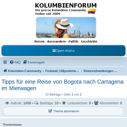
Kolumbienforum - Das
grosse Forum der
Freunde Kolumbiens
Reisen, Auswandern, Kultur, Politik, Geschichte und Visum in Kolumbien und Venezuela.
Austausch, Erfahrungen und Gemeinschaft im Kolumbienforum
Open menu
FAQ
Forenregeln
Kolumbien Community
Festland | Allgemeine Fragen
Reisevorbereitungen & Reiseerfahrungen
Tipps für eine Reise von Bogota nach Cartagena
im Mietwagen
10 Beiträge • Seite
1
von
1
Aufrufe:
1458
•
Beiträge:
10
•
Lesezeichen:
0
•
Abonnenten:
0
Thema abonnieren
Themenstarter