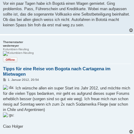
i
Vor ein paar Tagen habe ich Bogotá einen Wagen gemietet. Ging
t
problemlos. Pass, Führerschein und Kreditkarte. Wobei man aufpassen
r
a
sollte ist, das die sogenannte Vollkasko eine Selbstbeteiligung beinhaltet.
g
Ob das bei allen gleich weiss ich nicht. Autofahren in Bototá macht
keinen Spass bin froh da erst mal weg zu sein.
Themenstarter
wedemeyer
Kolumbien-Neuling
Offline
Tipps für eine Reise von Bogota nach Cartagena im
Mietwagen
B
1. Januar 2012, 20:54
e
i
Ich wünsche allen ein super Start ins Jahr 2012, und möchte mich
t
für die vielen Tipps bedanken, mir geht es aufgrund dieses super Forums
r
a
erheblich besser (sorgen sind so gut wie weg). Ich freue mich nun schon
g
riesig auf Sonntag wenn ich zum 2x nach Südamerika Fliege (war schon
in Chile und Argentinien)
Ciao Holger