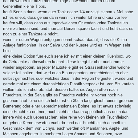
darum werdet ihr dazu mehrere Tage aufwenden. darum und im
Generellen kleine Tipps.
kauft Benzin dann, wenn euer Tank noche 1/4 anzeigt. schon x Mal habe
ich es erlebt, dass genau dann wenn ich weiter fahre und kurz vor leer
kaufen will, dass dann aus irgendwelchen Gruenden keine Tankstellen
mehr zu finden sind. und man auf Benzin sparen faehrt und hofft dass es
noch zu einer Tankstelle reicht.
wenn ihr euren Wagen entgegen nehmt schaut darauf, dass die Klima
Anlage funktioniert. in der Selva und der Kueste wird es im Wagen sehr
heiss.
eine kleine Option fuer euch sehe ich ev mit einer kleinen Kuehlbox, wo
ihr Getraenke aufbewahren koennt. diese kriegt ihr aber auch immer
wieder angeboten. an jeder Mautstelle gibt es Strassenhaendler welche
solche feil halten. dort wird auch Eis angeboten. verschiedentlich aber
selbst gemachtes oder welches dass in der Region hergestellt wurde und
gerade mal mit einem durchsichtigen Plastik verpackt ist. von Eis kaufen
wollen rate ich eher ab. statt dessen haltet die Augen offen nach
Fruechten. in der Selva gibt es Fruechte welche ihr vorher noch nie
gesehen habt. eine die ich liebe: ist ca 30cm lang, gleicht einem gruenen
Bumerang oder einer ueberdimensionalen Bohne. es ist etwas schwierig
diese Frucht zu oeffnen, auch sieht sie kaum appetitlich aus doch das
innere wird euch ueberraschen. eine reihe von kleinen mit Fruchfleisch
umgebene Kerne erwarten euch da. und das Fruchtfleisch aehnelt im
Geschmack dem von Lichys. euch werden oft Mandarinen, Aepfel und
Melonen angeboten. in hoeheren Lagen Ananas und Bananen, bzw