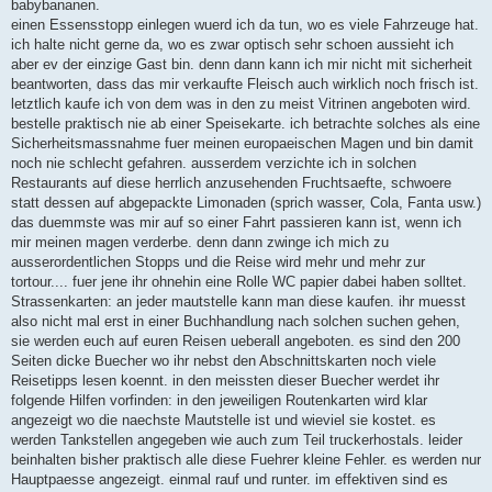
babybananen.
einen Essensstopp einlegen wuerd ich da tun, wo es viele Fahrzeuge hat.
ich halte nicht gerne da, wo es zwar optisch sehr schoen aussieht ich
aber ev der einzige Gast bin. denn dann kann ich mir nicht mit sicherheit
beantworten, dass das mir verkaufte Fleisch auch wirklich noch frisch ist.
letztlich kaufe ich von dem was in den zu meist Vitrinen angeboten wird.
bestelle praktisch nie ab einer Speisekarte. ich betrachte solches als eine
Sicherheitsmassnahme fuer meinen europaeischen Magen und bin damit
noch nie schlecht gefahren. ausserdem verzichte ich in solchen
Restaurants auf diese herrlich anzusehenden Fruchtsaefte, schwoere
statt dessen auf abgepackte Limonaden (sprich wasser, Cola, Fanta usw.)
das duemmste was mir auf so einer Fahrt passieren kann ist, wenn ich
mir meinen magen verderbe. denn dann zwinge ich mich zu
ausserordentlichen Stopps und die Reise wird mehr und mehr zur
tortour.... fuer jene ihr ohnehin eine Rolle WC papier dabei haben solltet.
Strassenkarten: an jeder mautstelle kann man diese kaufen. ihr muesst
also nicht mal erst in einer Buchhandlung nach solchen suchen gehen,
sie werden euch auf euren Reisen ueberall angeboten. es sind den 200
Seiten dicke Buecher wo ihr nebst den Abschnittskarten noch viele
Reisetipps lesen koennt. in den meissten dieser Buecher werdet ihr
folgende Hilfen vorfinden: in den jeweiligen Routenkarten wird klar
angezeigt wo die naechste Mautstelle ist und wieviel sie kostet. es
werden Tankstellen angegeben wie auch zum Teil truckerhostals. leider
beinhalten bisher praktisch alle diese Fuehrer kleine Fehler. es werden nur
Hauptpaesse angezeigt. einmal rauf und runter. im effektiven sind es