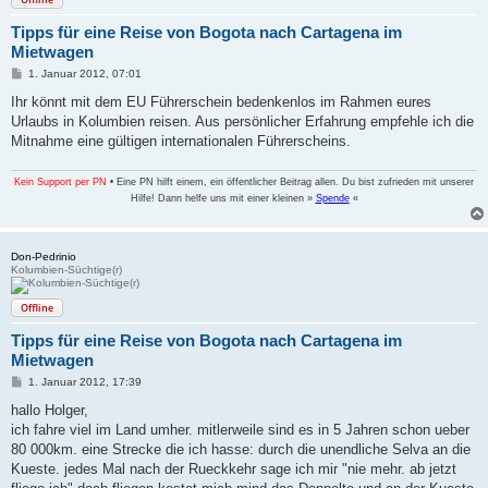
Tipps für eine Reise von Bogota nach Cartagena im
Mietwagen
B
1. Januar 2012, 07:01
e
i
Ihr könnt mit dem EU Führerschein bedenkenlos im Rahmen eures
t
Urlaubs in Kolumbien reisen. Aus persönlicher Erfahrung empfehle ich die
r
a
Mitnahme eine gültigen internationalen Führerscheins.
g
Kein Support per PN
• Eine PN hilft einem, ein öffentlicher Beitrag allen. Du bist zufrieden mit unserer
Hilfe! Dann helfe uns mit einer kleinen »
Spende
«
Don-Pedrinio
Kolumbien-Süchtige(r)
Offline
Tipps für eine Reise von Bogota nach Cartagena im
Mietwagen
B
1. Januar 2012, 17:39
e
i
hallo Holger,
t
ich fahre viel im Land umher. mitlerweile sind es in 5 Jahren schon ueber
r
a
80 000km. eine Strecke die ich hasse: durch die unendliche Selva an die
g
Kueste. jedes Mal nach der Rueckkehr sage ich mir "nie mehr. ab jetzt