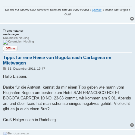
Du bist mit unserer Hilfe zufrieden! Dann hilf bitte mit einer kleinen »
Spende
« Danke und Vergelt's
Gott!
Themenstarter
wedemeyer
Kolumbien-Neuling
Offline
Tipps für eine Reise von Bogota nach Cartagena im
Mietwagen
B
31. Dezember 2011, 15:47
e
i
Hallo Eisbaer,
t
r
a
Danke für die Antwort, kannst du mir einen Tipp geben wie mann vom
g
Flughafen Bogota am besten zum Hotel SAN FRANCISCO HOTEL
BOGOTA CARRERA 10 NO. 23-63 kommt, wir kommen am 9.01. Abends
an. und über Taxis hat man schon so einiges negatives gehört. Vielleicht
gibt es ja auch einen Bus?
Gruß Holger noch in Radeberg