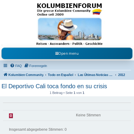
Kolumbienforum - Das
grosse Forum der
Freunde Kolumbiens
Reisen, Auswandern, Kultur, Politik, Geschichte und Visum in Kolumbien und Venezuela.
Austausch, Erfahrungen und Gemeinschaft im Kolumbienforum
Open menu
FAQ
Forenregeln
Kolumbien Community
Todo en Español
Las Últimas Noticias en Español
2012
El Deportivo Cali toca fondo en su crisis
1 Beitrag • Seite
1
von
1
Keine Stimmen
0
Insgesamt abgegebene Stimmen:
0