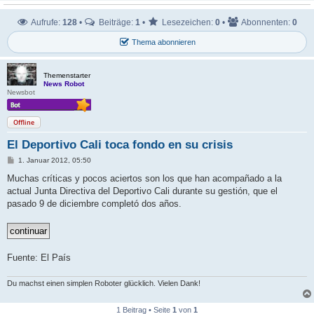
Aufrufe:
128
•
Beiträge:
1
•
Lesezeichen:
0
•
Abonnenten:
0
Thema abonnieren
Themenstarter
News Robot
Newsbot
Offline
El Deportivo Cali toca fondo en su crisis
B
1. Januar 2012, 05:50
e
i
Muchas críticas y pocos aciertos son los que han acompañado a la
t
actual Junta Directiva del Deportivo Cali durante su gestión, que el
r
a
pasado 9 de diciembre completó dos años.
g
Fuente: El País
Du machst einen simplen Roboter glücklich. Vielen Dank!
1 Beitrag • Seite
1
von
1