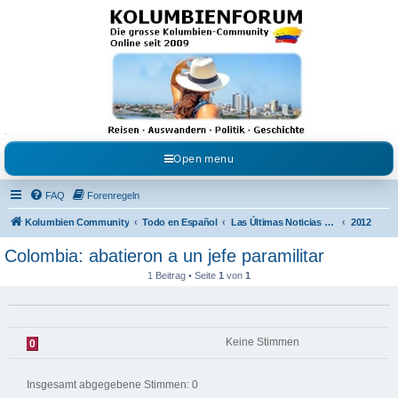
Kolumbienforum - Das
grosse Forum der
Freunde Kolumbiens
Reisen, Auswandern, Kultur, Politik, Geschichte und Visum in Kolumbien und Venezuela.
Austausch, Erfahrungen und Gemeinschaft im Kolumbienforum
Open menu
FAQ
Forenregeln
Kolumbien Community
Todo en Español
Las Últimas Noticias en Español
2012
Colombia: abatieron a un jefe paramilitar
1 Beitrag • Seite
1
von
1
Keine Stimmen
0
Insgesamt abgegebene Stimmen:
0