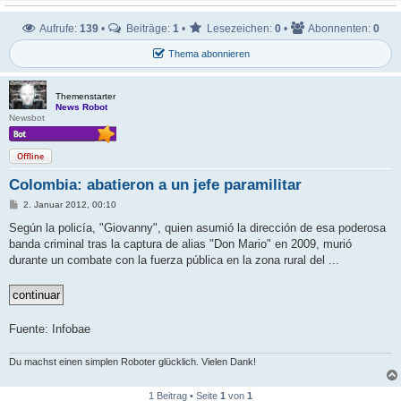
Aufrufe:
139
•
Beiträge:
1
•
Lesezeichen:
0
•
Abonnenten:
0
Thema abonnieren
Themenstarter
News Robot
Newsbot
Offline
Colombia: abatieron a un jefe paramilitar
B
2. Januar 2012, 00:10
e
i
Según la policía, "Giovanny", quien asumió la dirección de esa poderosa
t
banda criminal tras la captura de alias "Don Mario" en 2009, murió
r
a
durante un combate con la fuerza pública en la zona rural del ...
g
Fuente: Infobae
Du machst einen simplen Roboter glücklich. Vielen Dank!
1 Beitrag • Seite
1
von
1