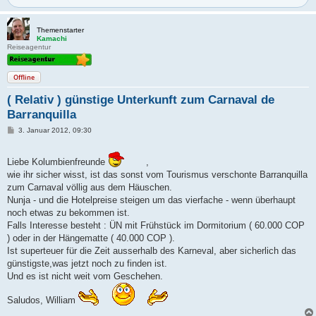
Themenstarter
Kamachi
Reiseagentur
Offline
( Relativ ) günstige Unterkunft zum Carnaval de
Barranquilla
B
3. Januar 2012, 09:30
e
i
t
Liebe Kolumbienfreunde
,
r
a
wie ihr sicher wisst, ist das sonst vom Tourismus verschonte Barranquilla
g
zum Carnaval völlig aus dem Häuschen.
Nunja - und die Hotelpreise steigen um das vierfache - wenn überhaupt
noch etwas zu bekommen ist.
Falls Interesse besteht : ÜN mit Frühstück im Dormitorium ( 60.000 COP
) oder in der Hängematte ( 40.000 COP ).
Ist superteuer für die Zeit ausserhalb des Karneval, aber sicherlich das
günstigste,was jetzt noch zu finden ist.
Und es ist nicht weit vom Geschehen.
Saludos, William