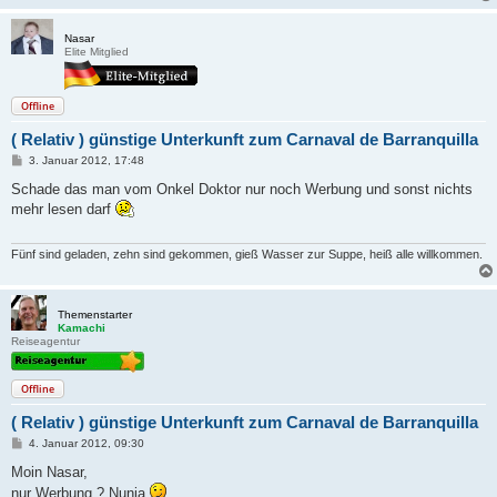
Nasar
Elite Mitglied
Offline
( Relativ ) günstige Unterkunft zum Carnaval de Barranquilla
B
3. Januar 2012, 17:48
e
i
Schade das man vom Onkel Doktor nur noch Werbung und sonst nichts
t
mehr lesen darf
r
a
g
Fünf sind geladen, zehn sind gekommen, gieß Wasser zur Suppe, heiß alle willkommen.
Themenstarter
Kamachi
Reiseagentur
Offline
( Relativ ) günstige Unterkunft zum Carnaval de Barranquilla
B
4. Januar 2012, 09:30
e
i
Moin Nasar,
t
nur Werbung ? Nunja
r