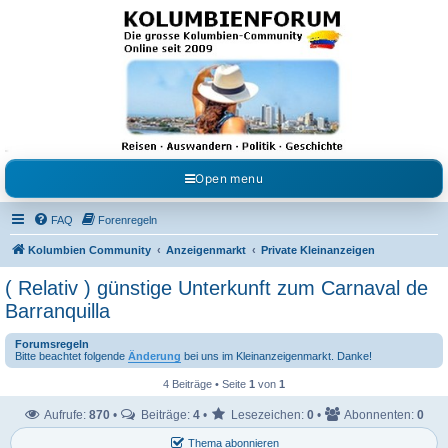
Kolumbienforum - Das
grosse Forum der
Freunde Kolumbiens
Reisen, Auswandern, Kultur, Politik, Geschichte und Visum in Kolumbien und Venezuela.
Austausch, Erfahrungen und Gemeinschaft im Kolumbienforum
Open menu
FAQ
Forenregeln
Kolumbien Community
Anzeigenmarkt
Private Kleinanzeigen
( Relativ ) günstige Unterkunft zum Carnaval de
Barranquilla
Forumsregeln
Bitte beachtet folgende
Änderung
bei uns im Kleinanzeigenmarkt. Danke!
4 Beiträge • Seite
1
von
1
Aufrufe:
870
•
Beiträge:
4
•
Lesezeichen:
0
•
Abonnenten:
0
Thema abonnieren