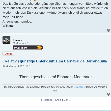
a
Das ist Guides suche oder günstige Übernachtungen vermittele würde ich
g
nicht ausschliesslich als Werbung bezeichnen.Aber tranquilo, werde mich
wieder mehr den Diskussionen widmen,wenn ich endlich wieder etwas
mejr Zeit habe.
Ansonsten, horridoo,
William
Eisbaer
Moderator(in)
Offline
( Relativ ) günstige Unterkunft zum Carnaval de Barranquilla
B
4. Januar 2012, 13:10
e
i
.
t
Thema geschlossen! Eisbaer - Moderator
r
a
g
Du bist mit unserer Hilfe zufrieden! Dann hilf bitte mit einer kleinen »
Spende
« Danke und Vergelt's
Gott!
4 Beiträge • Seite
1
von
1