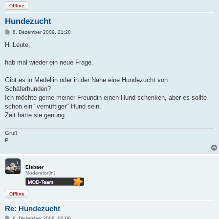
Offline
Hundezucht
B
8. Dezember 2009, 21:20
e
i
Hi Leute,
t
r
a
hab mal wieder ein neue Frage.
g
Gibt es in Medellin oder in der Nähe eine Hundezucht von
Schäferhunden?
Ich möchte gerne meiner Freundin einen Hund schenken, aber es sollte
schon ein "vernüftiger" Hund sein.
Zeit hätte sie genung.
Gruß
P.
Eisbaer
Moderator(in)
Offline
Re: Hundezucht
B
9. Dezember 2009, 00:08