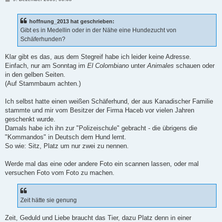
e
i
t
hoffnung_2013 hat geschrieben:
r
a
Gibt es in Medellin oder in der Nähe eine Hundezucht von
g
Schäferhunden?
Klar gibt es das, aus dem Stegreif habe ich leider keine Adresse.
Einfach, nur am Sonntag im
El Colombiano
unter
Animales
schauen oder
in den gelben Seiten.
(Auf Stammbaum achten.)
Ich selbst hatte einen weißen Schäferhund, der aus Kanadischer Familie
stammte und mir vom Besitzer der Firma Haceb vor vielen Jahren
geschenkt wurde.
Damals habe ich ihn zur "Polizeischule" gebracht - die übrigens die
"Kommandos" in Deutsch dem Hund lernt.
So wie: Sitz, Platz um nur zwei zu nennen.
Werde mal das eine oder andere Foto ein scannen lassen, oder mal
versuchen Foto vom Foto zu machen.
Zeit hätte sie genung
Zeit, Geduld und Liebe braucht das Tier, dazu Platz denn in einer