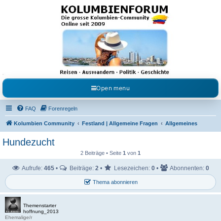
Kolumbienforum - Das
grosse Forum der
Freunde Kolumbiens
Reisen, Auswandern, Kultur, Politik, Geschichte und Visum in Kolumbien und Venezuela.
Austausch, Erfahrungen und Gemeinschaft im Kolumbienforum
Open menu
FAQ
Forenregeln
Kolumbien Community
Festland | Allgemeine Fragen
Allgemeines
Hundezucht
2 Beiträge • Seite
1
von
1
Aufrufe:
465
•
Beiträge:
2
•
Lesezeichen:
0
•
Abonnenten:
0
Thema abonnieren
Themenstarter
hoffnung_2013
Ehemalige/r