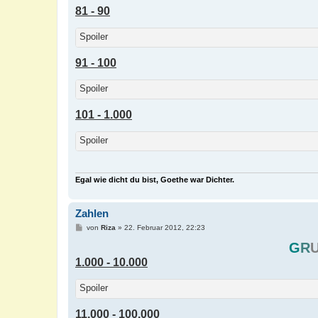
81 - 90
Spoiler
91 - 100
Spoiler
101 - 1.000
Spoiler
Egal wie dicht du bist, Goethe war Dichter.
Zahlen
B
von
Riza
»
22. Februar 2012, 22:23
e
i
G
R
t
1.000 - 10.000
r
a
g
Spoiler
11.000 - 100.000