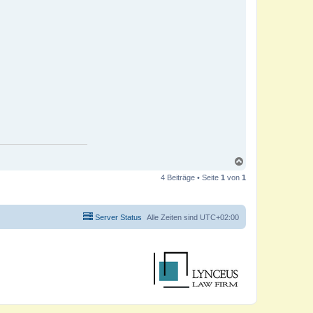
N
a
4 Beiträge • Seite
1
von
1
c
h
o
b
Server Status
Alle Zeiten sind
UTC+02:00
e
n