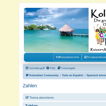
Kolumbienforum - Das grosse Foru
Reisen, Auswandern, Kultur, Politik, Geschichte und Visum in Kolumb
Reiseberichte
Visabestim
Schnellzugriff
FAQ
Forenregeln
Kolumbien Community
Todo en Español
Spanisch lernen
Zahlen
Thema abonnieren
Zahlen