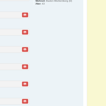
Wohnort:
Baden-Württemberg (D)
Alter:
43