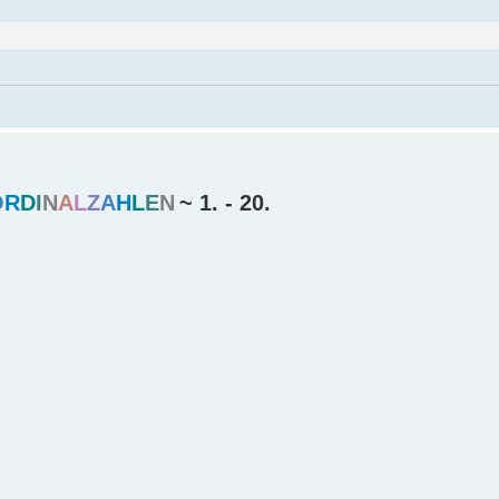
O
R
D
I
N
A
L
Z
A
H
L
E
N
~ 1. - 20.