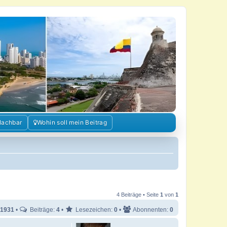
Nachbar
Wohin soll mein Beitrag
4 Beiträge • Seite
1
von
1
1931
•
Beiträge:
4
•
Lesezeichen:
0
•
Abonnenten:
0