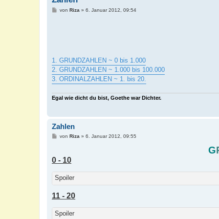
B
von
Riza
»
6. Januar 2012, 09:54
e
i
t
r
a
g
1. GRUNDZAHLEN ~ 0 bis 1.000
2. GRUNDZAHLEN ~ 1.000 bis 100.000
3. ORDINALZAHLEN ~ 1. bis 20.
Egal wie dicht du bist, Goethe war Dichter.
Zahlen
B
von
Riza
»
6. Januar 2012, 09:55
e
i
G
t
0 - 10
r
a
g
Spoiler
11 - 20
Spoiler