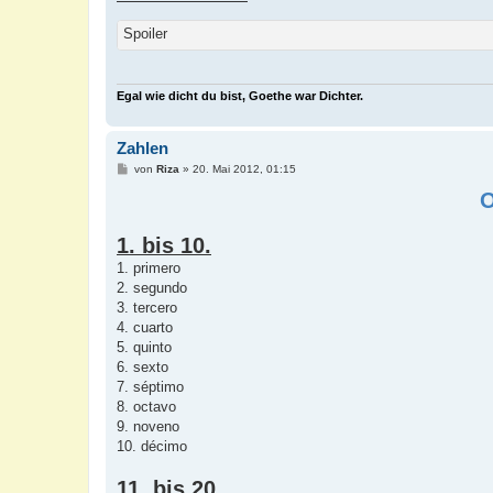
Spoiler
Egal wie dicht du bist, Goethe war Dichter.
Zahlen
B
von
Riza
»
20. Mai 2012, 01:15
e
i
t
r
a
1. bis 10.
g
1. primero
2. segundo
3. tercero
4. cuarto
5. quinto
6. sexto
7. séptimo
8. octavo
9. noveno
10. décimo
11. bis 20.