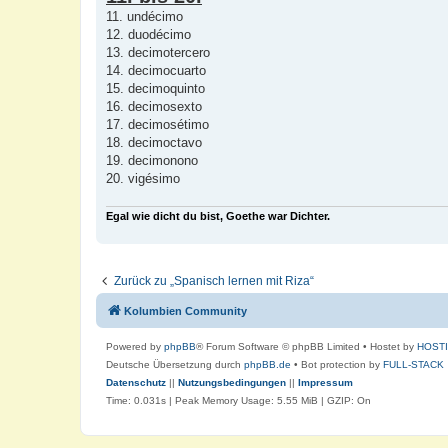
11. undécimo
12. duodécimo
13. decimotercero
14. decimocuarto
15. decimoquinto
16. decimosexto
17. decimosétimo
18. decimoctavo
19. decimonono
20. vigésimo
Egal wie dicht du bist, Goethe war Dichter.
Zurück zu „Spanisch lernen mit Riza“
Kolumbien Community
Powered by
phpBB
® Forum Software © phpBB Limited
• Hostet by
HOST
Deutsche Übersetzung durch
phpBB.de
• Bot protection by
FULL-STACK
Datenschutz
||
Nutzungsbedingungen
||
Impressum
Time: 0.031s
| Peak Memory Usage: 5.55 MiB | GZIP: On