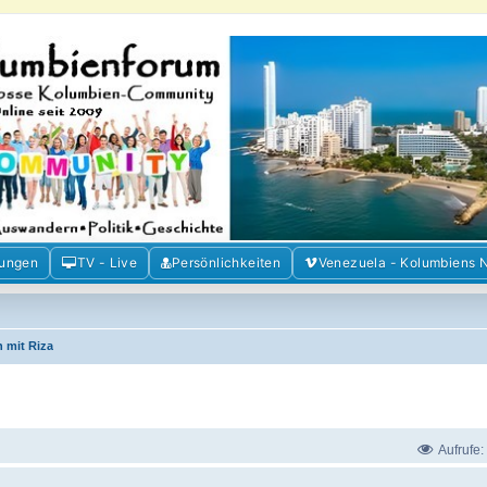
m der Freunde Kolumbiens
ien und Venezuela. Austausch, Erfahrungen und Gemeinschaft im Kolumbienforum
mungen
TV - Live
Persönlichkeiten
Venezuela - Kolumbiens 
 mit Riza
Aufrufe: