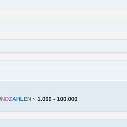
U
N
D
Z
A
H
L
E
N
~ 1.000 - 100.000