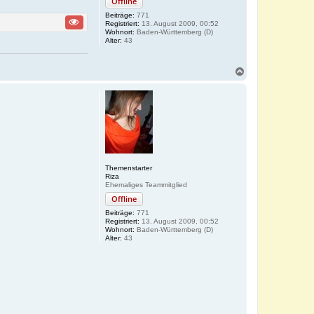
Offline
Beiträge:
771
Registriert:
13. August 2009, 00:52
Wohnort:
Baden-Württemberg (D)
Alter:
43
N
a
c
h
o
b
e
n
Themenstarter
Riza
Ehemaliges Teammitglied
Offline
Beiträge:
771
Registriert:
13. August 2009, 00:52
Wohnort:
Baden-Württemberg (D)
Alter:
43