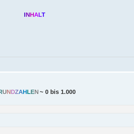
I
N
H
A
L
T
R
U
N
D
Z
A
H
L
E
N
~ 0 bis 1.000