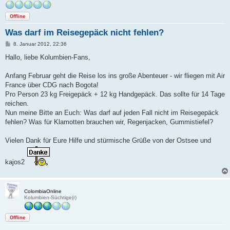
Offline
Was darf im Reisegepäck nicht fehlen?
B
8. Januar 2012, 22:36
e
i
Hallo, liebe Kolumbien-Fans,
t
r
a
Anfang Februar geht die Reise los ins große Abenteuer - wir fliegen mit Air
g
France über CDG nach Bogota!
Pro Person 23 kg Freigepäck + 12 kg Handgepäck. Das sollte für 14 Tage
reichen.
Nun meine Bitte an Euch: Was darf auf jeden Fall nicht im Reisegepäck
fehlen? Was für Klamotten brauchen wir, Regenjacken, Gummistiefel?
Vielen Dank für Eure Hilfe und stürmische Grüße von der Ostsee und
kajos2
ColombiaOnline
Kolumbien-Süchtige(r)
Offline