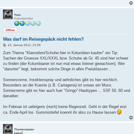
Yves
Kolumbienfan
Offline
Was darf im Reisegepäck nicht fehlen?
B
13. Januar 2012, 21:26
e
i
Zum Thema "Klamotten/Schuhe hier in Kolumbien kaufen" ein Tip:
t
Sachen der Groesse XXL/XXXL bzw. Schuhe ab Gr. 45 sind hier schwer
r
a
zu finden (der Kolumbianer ist nun mal etwas kleiner gewachsen). Wer
g
"darunter" liegt, bekommt solche Dinge in allen Preisklassen ..
Sonnencreme, Insektenspray und aehnliches gibt es hier reichlich.
Besonders an der Kueste (z.B. Cartagena) ist sowas ein Muss.
Sonnecreme gibt es hier auch fuer "Gringo"-Hauttypen ... SSF 50, 60 und
darueber.
Im Februar ist uebrigens (noch) keine Regenzeit. Geht in der Regel erst
ca. Ende April los. Gummistiefel koennt ihr also zu Hause lassen
Themenstarter
kajos2