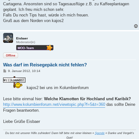
g
Cartagena. Ansonsten sind so Tagesausflüge z.B. zu Kaffeeplantagen
geplant. Ich freu mich schon sehr.
Falls Du noch Tips hast, würde ich mich freuen.
Gruß aus dem Norden von kajos2
Eisbaer
Moderator(in)
Offline
Was darf im Reisegepäck nicht fehlen?
B
9. Januar 2012, 10:14
e
i
t
r
kajos2 bei uns im Kolumbienforum
a
g
Lese bitte einmal hier:
Welche Klamotten für Hochland und Karibik?
http://www.kolumbienforum.net/viewtopic.php?f=5&t=360
das sollte Deine
Fragen beantworten.
Liebe Grüße Eisbaer
Du bist mit unserer Hilfe zufrieden! Dann hilf bitte mit einer kleinen »
Spende
« Danke und Vergelt's
Gott!