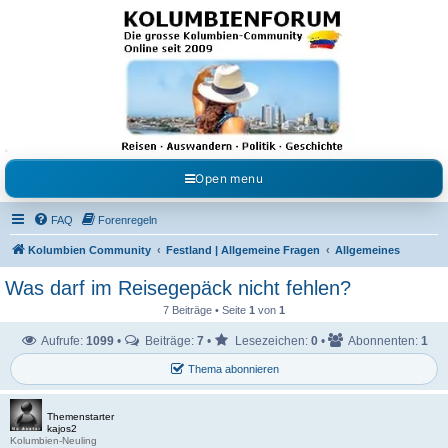
Kolumbienforum - Das
grosse Forum der
Freunde Kolumbiens
Reisen, Auswandern, Kultur, Politik, Geschichte und Visum in Kolumbien und Venezuela.
Austausch, Erfahrungen und Gemeinschaft im Kolumbienforum
Open menu
FAQ
Forenregeln
Kolumbien Community
Festland | Allgemeine Fragen
Allgemeines
Was darf im Reisegepäck nicht fehlen?
7 Beiträge • Seite
1
von
1
Aufrufe:
1099
•
Beiträge:
7
•
Lesezeichen:
0
•
Abonnenten:
1
Thema abonnieren
Themenstarter
kajos2
Kolumbien-Neuling