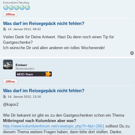
Kolumbien-Neuling
Offline
Was darf im Reisegepäck nicht fehlen?
B
14. Januar 2012, 08:42
e
i
Vielen Dank für Deine Antwort. Hast Du denn noch einen Tip für
t
Gastgeschenke?
r
a
Ich wünsche Dir und allen anderen ein tolles Wochenende!
g
Eisbaer
Moderator(in)
Offline
Was darf im Reisegepäck nicht fehlen?
B
14. Januar 2012, 13:16
e
i
@kajos2
t
r
a
Wie Dir bekannt ist gibt es zu den Gastgeschenken schon ein Thema
g
Mitbringsel nach Kolumbien aber was?
http://www.kolumbienforum.net/viewtopic.php?f=4&t=2661
solltest Du zu
diesem Thema weitere Fragen haben, dann bitte dort stellen. Danke.