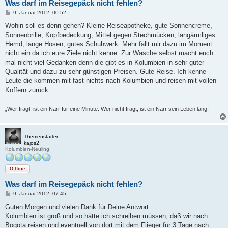
Was darf im Reisegepäck nicht fehlen?
B
9. Januar 2012, 00:52
e
i
Wohin soll es denn gehen? Kleine Reiseapotheke, gute Sonnencreme,
t
Sonnenbrille, Kopfbedeckung, Mittel gegen Stechmücken, langärmliges
r
a
Hemd, lange Hosen, gutes Schuhwerk. Mehr fällt mir dazu im Moment
g
nicht ein da ich eure Ziele nicht kenne. Zur Wäsche selbst macht euch
mal nicht viel Gedanken denn die gibt es in Kolumbien in sehr guter
Qualität und dazu zu sehr günstigen Preisen. Gute Reise. Ich kenne
Leute die kommen mit fast nichts nach Kolumbien und reisen mit vollen
Koffern zurück.
„Wer fragt, ist ein Narr für eine Minute. Wer nicht fragt, ist ein Narr sein Leben lang.“
Themenstarter
kajos2
Kolumbien-Neuling
Offline
Was darf im Reisegepäck nicht fehlen?
B
9. Januar 2012, 07:45
e
i
Guten Morgen und vielen Dank für Deine Antwort.
t
Kolumbien ist groß und so hätte ich schreiben müssen, daß wir nach
r
a
Bogota reisen und eventuell von dort mit dem Flieger für 3 Tage nach