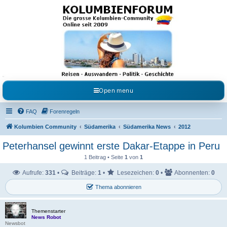
Kolumbienforum - Das
grosse Forum der
Freunde Kolumbiens
Reisen, Auswandern, Kultur, Politik, Geschichte und Visum in Kolumbien und Venezuela.
Austausch, Erfahrungen und Gemeinschaft im Kolumbienforum
Open menu
FAQ
Forenregeln
Kolumbien Community
Südamerika
Südamerika News
2012
Peterhansel gewinnt erste Dakar-Etappe in Peru
1 Beitrag • Seite
1
von
1
Aufrufe:
331
•
Beiträge:
1
•
Lesezeichen:
0
•
Abonnenten:
0
Thema abonnieren
Themenstarter
News Robot
Newsbot