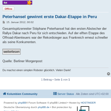
Offline
Peterhansel gewinnt erste Dakar-Etappe in Peru
B
15. Januar 2012, 00:02
e
i
Gesamtspitzenreiter Stéphane Peterhansel hat den ersten Abstecher der
t
Rallye Dakar nach Peru für sich entschieden. Auf der elften Etappe des
r
a
Offroad-Abenteuers war der Rekordsieger aus Frankreich erneut schneller
g
als seine Konkurrenten.
Quelle: Berliner Morgenpost
Du machst einen simplen Roboter glücklich. Vielen Dank!
1 Beitrag • Seite
1
von
1
Kolumbien Community
Server Status
Alle Zeiten sind
UTC+02:00
Powered by
phpBB
® Forum Software © phpBB Limited
• Hostet by
HOSTINGER
Deutsche Übersetzung durch
phpBB.de
• Bot protection by