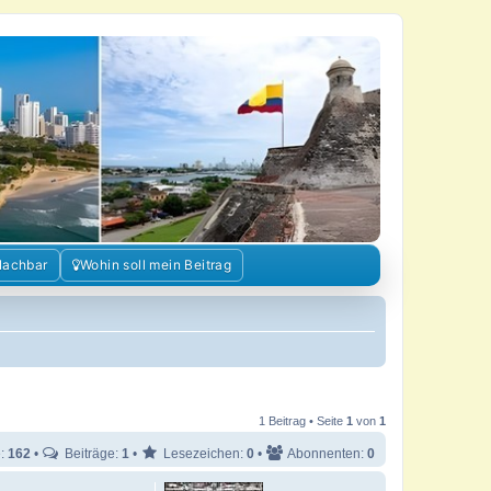
Nachbar
Wohin soll mein Beitrag
1 Beitrag • Seite
1
von
1
e:
162
•
Beiträge:
1
•
Lesezeichen:
0
•
Abonnenten:
0