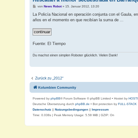
B
von
News Robot
»
15. Januar 2012, 13:20
e
i
La Policía Nacional en operación conjunta con el Gaula, e
t
años en el momento en que recibían la suma de ...
r
a
g
Fuente: El Tiempo
Du machst einen simplen Roboter glücklich. Vielen Dank!
Zurück zu „2012“
Kolumbien Community
Powered by
phpBB
® Forum Software © phpBB Limited
• Hostet by
HOST
Deutsche Übersetzung durch
phpBB.de
• Bot protection by
FULL-STACK
Datenschutz
||
Nutzungsbedingungen
||
Impressum
Time: 0.038s
| Peak Memory Usage: 5.58 MiB | GZIP: On