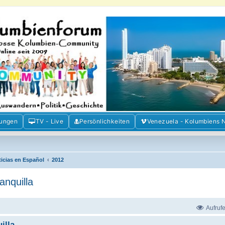
m der Freunde Kolumbiens
ien und Venezuela. Austausch, Erfahrungen und Gemeinschaft im Kolumbienforum
mungen
TV - Live
Persönlichkeiten
Venezuela - Kolumbiens 
ticias en Español
2012
nquilla
Aufruf
illa