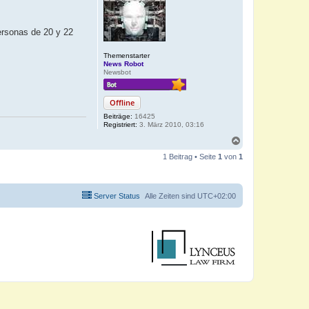
ersonas de 20 y 22
Themenstarter
News Robot
Newsbot
Offline
Beiträge:
16425
Registriert:
3. März 2010, 03:16
N
a
1 Beitrag • Seite
1
von
1
c
h
o
b
Server Status
Alle Zeiten sind
UTC+02:00
e
n