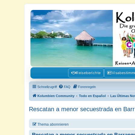
Kolumbienforum - Das grosse Foru
Reisen, Auswandern, Kultur, Politik, Geschichte und Visum in Kolumb
Reiseberichte
Visabestim
Schnellzugriff
FAQ
Forenregeln
Kolumbien Community
Todo en Español
Las Últimas No
Rescatan a menor secuestrada en Barra
Thema abonnieren
Rescatan a menor secuestrada en Barranqu