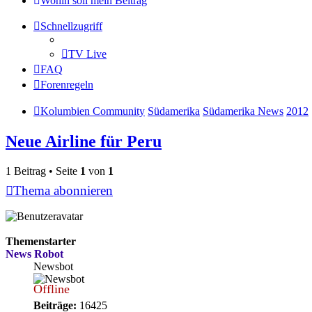
Wohin soll mein Beitrag
Schnellzugriff
TV Live
FAQ
Forenregeln
Kolumbien Community
Südamerika
Südamerika News
2012
Neue Airline für Peru
1 Beitrag • Seite
1
von
1
Thema abonnieren
Themenstarter
News Robot
Newsbot
Offline
Beiträge:
16425