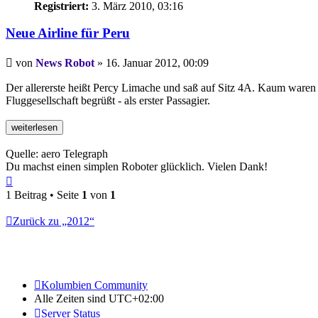
Registriert:
3. März 2010, 03:16
Neue Airline für Peru
Beitrag
von
News Robot
»
16. Januar 2012, 00:09
Der allererste heißt Percy Limache und saß auf Sitz 4A. Kaum waren
Fluggesellschaft begrüßt - als erster Passagier.
Quelle: aero Telegraph
Du machst einen simplen Roboter glücklich. Vielen Dank!
Nach
oben
1 Beitrag • Seite
1
von
1
Zurück zu „2012“
Kolumbien Community
Alle Zeiten sind
UTC+02:00
Server Status