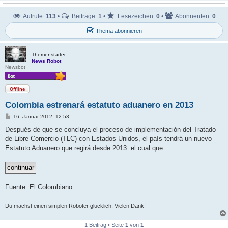
Aufrufe:
113
•
Beiträge:
1
•
Lesezeichen:
0
•
Abonnenten:
0
Thema abonnieren
Themenstarter
News Robot
Newsbot
Offline
Colombia estrenará estatuto aduanero en 2013
B
16. Januar 2012, 12:53
e
i
Después de que se concluya el proceso de implementación del Tratado
t
de Libre Comercio (TLC) con Estados Unidos, el país tendrá un nuevo
r
a
Estatuto Aduanero que regirá desde 2013. el cual que ...
g
Fuente: El Colombiano
Du machst einen simplen Roboter glücklich. Vielen Dank!
1 Beitrag • Seite
1
von
1