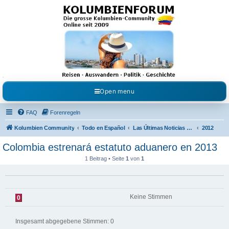
Kolumbienforum - Das
grosse Forum der
Freunde Kolumbiens
Reisen, Auswandern, Kultur, Politik, Geschichte und Visum in Kolumbien und Venezuela.
Austausch, Erfahrungen und Gemeinschaft im Kolumbienforum
Open menu
FAQ
Forenregeln
Kolumbien Community
Todo en Español
Las Últimas Noticias en Español
2012
Colombia estrenará estatuto aduanero en 2013
1 Beitrag • Seite
1
von
1
Keine Stimmen
0
Insgesamt abgegebene Stimmen:
0