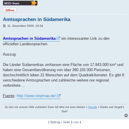
Offline
Amtssprachen in Südamerika
B
11. Dezember 2009, 16:54
e
i
.
t
Amtssprachen in Südamerika
ein interessanter Link zu den
r
a
offiziellen Landessprachen.
g
Auszug:
Die Länder Südamerikas umfassen eine Fläche von 17.843.000 km² und
haben eine Gesamtbevölkerung von über 390.155.000 Personen,
durchschnittlich leben 21 Menschen auf dem Quadratkilometer. Es gibt 8
verschiedene Amtssprachen und zahlreiche weitere nur regional
verbreitete ...
Fuente
:
http://www.stepmap.de/
Du bist mit unserer Hilfe zufrieden! Dann hilf bitte mit einer kleinen »
Spende
« Danke und Vergelt's
Gott!
1 Beitrag • Seite
1
von
1