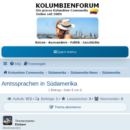
Kolumbienforum - Das
grosse Forum der
Freunde Kolumbiens
Reisen, Auswandern, Kultur, Politik, Geschichte und Visum in Kolumbien und Venezuela.
Austausch, Erfahrungen und Gemeinschaft im Kolumbienforum
Open menu
FAQ
Forenregeln
Kolumbien Community
Südamerika
Südamerika News
Südamerika
Amtssprachen in Südamerika
1 Beitrag • Seite
1
von
1
Aufrufe:
972
•
Beiträge:
1
•
Lesezeichen:
0
•
Abonnenten:
0
Thema abonnieren
Themenstarter
Eisbaer
Moderator(in)