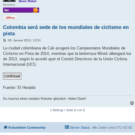
News Robot
Newsbot
Offline
Colombia será sede de los mundiales de ciclismo en
pista
B
28. Januar 2012, 13:51
e
i
La ciudad colombiana de Cali acogerá los Campeonatos Mundiales de
t
Ciclismo en Pista de 2014, mientras que la bielorrusa Minsk albergará los
r
a
de 2013, según lo acordó ayer el Comité Directivos de la Unión Ciclista
g
Internacional (UCI).
Fuente: El Heraldo
Du machst einen simplen Roboter glücklich. Vielen Dank!
1 Beitrag • Seite
1
von
1
Kolumbien Community
Server Status
Alle Zeiten sind
UTC+02:00