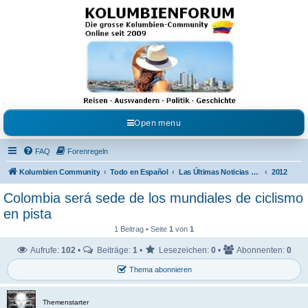
Kolumbienforum - Das
grosse Forum der
Freunde Kolumbiens
Reisen, Auswandern, Kultur, Politik, Geschichte und Visum in Kolumbien und Venezuela.
Austausch, Erfahrungen und Gemeinschaft im Kolumbienforum
Open menu
FAQ
Forenregeln
Kolumbien Community
Todo en Español
Las Últimas Noticias en Español
2012
Colombia será sede de los mundiales de ciclismo
en pista
1 Beitrag • Seite
1
von
1
Aufrufe:
102
•
Beiträge:
1
•
Lesezeichen:
0
•
Abonnenten:
0
Thema abonnieren
Themenstarter