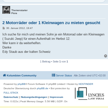
Themenstarter
Piora
2 Motorräder oder 1 Kleinwagen zu mieten gesucht
B
30. Januar 2012, 19:47
e
i
Ich suche für mich und meinen Sohn je ein Motorrad oder ein Kleinwagen
t
( Suzuki Jeep) für einen Aufenthalt im Herbst 12.
r
a
Wer kann ir da weiterhelfen.
g
Danke
Edy Staub aus der kalten Schweiz
1 Beitrag • Seite
1
von
1
Kolumbien Community
Server Status
Alle Zeiten sind
UTC+02:00
Powered by
phpBB
® Forum Software © phpBB Limited
• Hostet by
HOSTINGER
Deutsche Übersetzung durch
phpBB.de
• Bot protection by
FULL-STACK
Datenschutz
||
Nutzungsbedingungen
||
Impressum
Time: 0.022s
| Peak Memory Usage: 5.58 MiB | GZIP: On