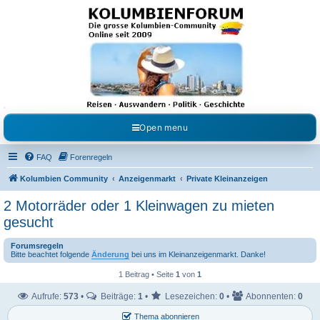
Kolumbienforum - Das
grosse Forum der
Freunde Kolumbiens
Reisen, Auswandern, Kultur, Politik, Geschichte und Visum in Kolumbien und Venezuela.
Austausch, Erfahrungen und Gemeinschaft im Kolumbienforum
Open menu
FAQ
Forenregeln
Kolumbien Community
Anzeigenmarkt
Private Kleinanzeigen
2 Motorräder oder 1 Kleinwagen zu mieten
gesucht
Forumsregeln
Bitte beachtet folgende
Änderung
bei uns im Kleinanzeigenmarkt. Danke!
1 Beitrag • Seite
1
von
1
Aufrufe:
573
•
Beiträge:
1
•
Lesezeichen:
0
•
Abonnenten:
0
Thema abonnieren