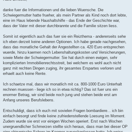
t
r
a
danke fuer die Informationen und die lieben Wuensche. Die
g
Schwiegermutter hatte frueher, als mein Partner als Kind noch dort lebte,
eine im Haus lebende Haushaltshilfe - das Ende der Geschichte war,
dass der Vater mit dieser durchbrannte und die Familie sitzen liess.
Somit ist eigentlich auch das fuer sie ein Reizthema - andererseits sehe
ich eben derzeit keine anderen Optionen. Ich habe gerade nachgesehen,
dass das monatliche Gehalt der Angestellten ca. 420 Euro entsprechen
wuerde, hinzu kaemen noch Lebenshaltungskosten und Versicherungen,
sowie Miete der Schwiegermutter. Sie hat durch einen ewigen, sehr
komplizierten Immobilienrechtsstreit, bei welchem es wohl auch nicht
ganz mit rechten Dingen zuging, ihr gesamtes Erspartes verloren und
erhaelt auch keine Rente.
Ich schaetze mal, dass wir monatlich mit ca. 800-1000 Euro Unterhalt
rechnen muessen - liege ich so in etwa richtig? Das ist fuer uns ein
enormer Betrag, wir sind beide noch jung und stehen beide erst am
Anfang unseres Berufslebens.
Entschuldigt, dass ich euch mit sovielen Fragen bombardiere... ich bin
einfach besorgt und finde keine zufriedenstellende Loesung im Moment.
Zudem wurde sie erst vor einigen Wochen operiert. Erst nach Wochen
unergruendlicher Schmerzen stellte sich heraus, dass man bei dieser OP
eine chirurgische Schere im Koerper zurueckgelassen hatte. Ich weiss,