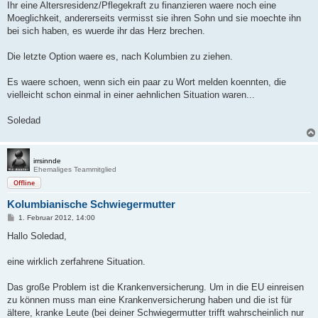
Ihr eine Altersresidenz/Pflegekraft zu finanzieren waere noch eine
Moeglichkeit, andererseits vermisst sie ihren Sohn und sie moechte ihn
bei sich haben, es wuerde ihr das Herz brechen.
Die letzte Option waere es, nach Kolumbien zu ziehen.
Es waere schoen, wenn sich ein paar zu Wort melden koennten, die
vielleicht schon einmal in einer aehnlichen Situation waren...
Soledad
irrsinnde
Ehemaliges Teammitglied
Offline
Kolumbianische Schwiegermutter
B
1. Februar 2012, 14:00
e
i
Hallo Soledad,
t
r
a
eine wirklich zerfahrene Situation.
g
Das große Problem ist die Krankenversicherung. Um in die EU einreisen
zu können muss man eine Krankenversicherung haben und die ist für
ältere, kranke Leute (bei deiner Schwiegermutter trifft wahrscheinlich nur