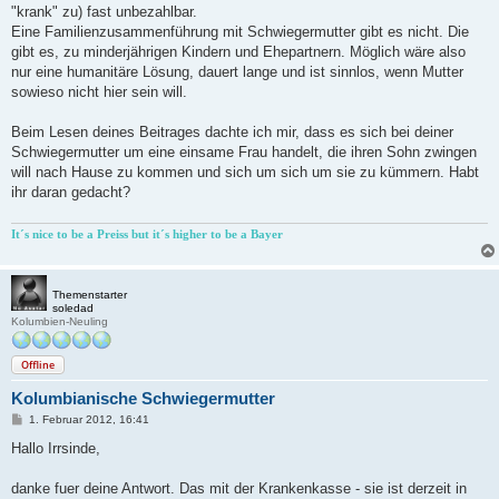
"krank" zu) fast unbezahlbar.
Eine Familienzusammenführung mit Schwiegermutter gibt es nicht. Die
gibt es, zu minderjährigen Kindern und Ehepartnern. Möglich wäre also
nur eine humanitäre Lösung, dauert lange und ist sinnlos, wenn Mutter
sowieso nicht hier sein will.
Beim Lesen deines Beitrages dachte ich mir, dass es sich bei deiner
Schwiegermutter um eine einsame Frau handelt, die ihren Sohn zwingen
will nach Hause zu kommen und sich um sich um sie zu kümmern. Habt
ihr daran gedacht?
It´s nice to be a Preiss but it´s higher to be a Bayer
Themenstarter
soledad
Kolumbien-Neuling
Offline
Kolumbianische Schwiegermutter
B
1. Februar 2012, 16:41
e
i
Hallo Irrsinde,
t
r
a
danke fuer deine Antwort. Das mit der Krankenkasse - sie ist derzeit in
g