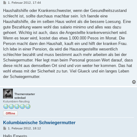
B
1. Februar 2012, 17:44
e
i
Haushaltshilfe oder Krankenschwester, wenn der Gesundheitszustand
t
schlecht ist, sollte durchaus machbar sein. Ich faende eine
r
a
Haushaltshilfe, die im selben Haus wohnt als die bessere Loesung. Eine
g
gute Bezahlung waere wohl das salario minimo und alles was dazu
gehoert. Wichtig ist auch, dass die Angestellte krankenversichert wird.
Wenn es teuer wird, kostet das etwa 1.000.000 Pesos im Monat. Die
Person macht dann den Haushalt, kauft ein und hilft der kranken Frau.
Ich lebe in einer Pension, da wird die Hausangestellte wesentlich
schlechter bezahlt und muss bestimmt auch mehr arbeiten als bei der
Schwiegermutter. Hier legt man beim Personal grossen Wert darauf, dass
diese nicht aus demselben Ort sind und von weiter her kommen. Das hat
wohl etwas mit der Sicherheit zu tun. Viel Glueck und ein langes Leben
der Schwiegermutter.
Themenstarter
soledad
Kolumbien-Neuling
Offline
Kolumbianische Schwiegermutter
B
1. Februar 2012, 18:12
e
i
Hallo Ernesto,