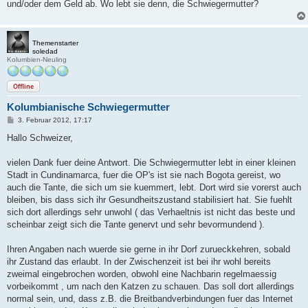
und/oder dem Geld ab. Wo lebt sie denn, die Schwiegermutter?
Themenstarter
soledad
Kolumbien-Neuling
Offline
Kolumbianische Schwiegermutter
B
3. Februar 2012, 17:17
e
i
Hallo Schweizer,
t
r
a
vielen Dank fuer deine Antwort. Die Schwiegermutter lebt in einer kleinen
g
Stadt in Cundinamarca, fuer die OP's ist sie nach Bogota gereist, wo
auch die Tante, die sich um sie kuemmert, lebt. Dort wird sie vorerst auch
bleiben, bis dass sich ihr Gesundheitszustand stabilisiert hat. Sie fuehlt
sich dort allerdings sehr unwohl ( das Verhaeltnis ist nicht das beste und
scheinbar zeigt sich die Tante genervt und sehr bevormundend ).
Ihren Angaben nach wuerde sie gerne in ihr Dorf zurueckkehren, sobald
ihr Zustand das erlaubt. In der Zwischenzeit ist bei ihr wohl bereits
zweimal eingebrochen worden, obwohl eine Nachbarin regelmaessig
vorbeikommt , um nach den Katzen zu schauen. Das soll dort allerdings
normal sein, und, dass z.B. die Breitbandverbindungen fuer das Internet