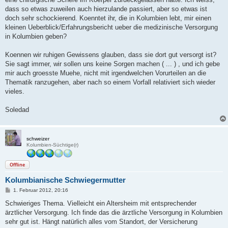
dass so etwas zuweilen auch hierzulande passiert, aber so etwas ist
doch sehr schockierend. Koenntet ihr, die in Kolumbien lebt, mir einen
kleinen Ueberblick/Erfahrungsbericht ueber die medizinische Versorgung
in Kolumbien geben?
Koennen wir ruhigen Gewissens glauben, dass sie dort gut versorgt ist?
Sie sagt immer, wir sollen uns keine Sorgen machen ( ... ) , und ich gebe
mir auch groesste Muehe, nicht mit irgendwelchen Vorurteilen an die
Thematik ranzugehen, aber nach so einem Vorfall relativiert sich wieder
vieles.
Soledad
schweizer
Kolumbien-Süchtige(r)
Offline
Kolumbianische Schwiegermutter
B
1. Februar 2012, 20:16
e
i
Schwieriges Thema. Vielleicht ein Altersheim mit entsprechender
t
ärztlicher Versorgung. Ich finde das die ärztliche Versorgung in Kolumbien
r
a
sehr gut ist. Hängt natürlich alles vom Standort, der Versicherung
g