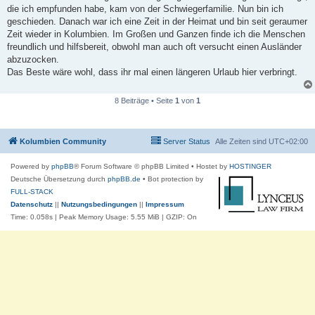
a
die ich empfunden habe, kam von der Schwiegerfamilie. Nun bin ich
g
geschieden. Danach war ich eine Zeit in der Heimat und bin seit geraumer
Zeit wieder in Kolumbien. Im Großen und Ganzen finde ich die Menschen
freundlich und hilfsbereit, obwohl man auch oft versucht einen Ausländer
abzuzocken.
Das Beste wäre wohl, dass ihr mal einen längeren Urlaub hier verbringt.
8 Beiträge • Seite
1
von
1
Kolumbien Community
Server Status
Alle Zeiten sind
UTC+02:00
Powered by
phpBB
® Forum Software © phpBB Limited
• Hostet by
HOSTINGER
Deutsche Übersetzung durch
phpBB.de
• Bot protection by
FULL-STACK
Datenschutz
||
Nutzungsbedingungen
||
Impressum
Time: 0.058s
| Peak Memory Usage: 5.55 MiB | GZIP: On