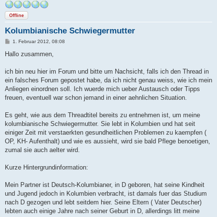
Offline
Kolumbianische Schwiegermutter
B
1. Februar 2012, 08:08
e
i
Hallo zusammen,
t
r
a
ich bin neu hier im Forum und bitte um Nachsicht, falls ich den Thread in
g
ein falsches Forum gepostet habe, da ich nicht genau weiss, wie ich mein
Anliegen einordnen soll. Ich wuerde mich ueber Austausch oder Tipps
freuen, eventuell war schon jemand in einer aehnlichen Situation.
Es geht, wie aus dem Threadtitel bereits zu entnehmen ist, um meine
kolumbianische Schwiegermutter. Sie lebt in Kolumbien und hat seit
einiger Zeit mit verstaerkten gesundheitlichen Problemen zu kaempfen (
OP, KH- Aufenthalt) und wie es aussieht, wird sie bald Pflege benoetigen,
zumal sie auch aelter wird.
Kurze Hintergrundinformation:
Mein Partner ist Deutsch-Kolumbianer, in D geboren, hat seine Kindheit
und Jugend jedoch in Kolumbien verbracht, ist damals fuer das Studium
nach D gezogen und lebt seitdem hier. Seine Eltern ( Vater Deutscher)
lebten auch einige Jahre nach seiner Geburt in D, allerdings litt meine