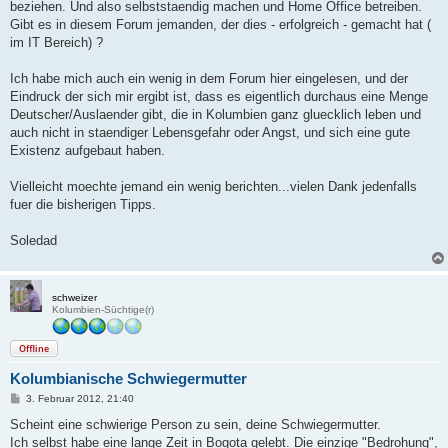
beziehen. Und also selbststaendig machen und Home Office betreiben.
Gibt es in diesem Forum jemanden, der dies - erfolgreich - gemacht hat (
im IT Bereich) ?
Ich habe mich auch ein wenig in dem Forum hier eingelesen, und der
Eindruck der sich mir ergibt ist, dass es eigentlich durchaus eine Menge
Deutscher/Auslaender gibt, die in Kolumbien ganz gluecklich leben und
auch nicht in staendiger Lebensgefahr oder Angst, und sich eine gute
Existenz aufgebaut haben.
Vielleicht moechte jemand ein wenig berichten...vielen Dank jedenfalls
fuer die bisherigen Tipps.
Soledad
schweizer
Kolumbien-Süchtige(r)
Offline
Kolumbianische Schwiegermutter
B
3. Februar 2012, 21:40
e
i
Scheint eine schwierige Person zu sein, deine Schwiegermutter.
t
Ich selbst habe eine lange Zeit in Bogota gelebt. Die einzige "Bedrohung",
r