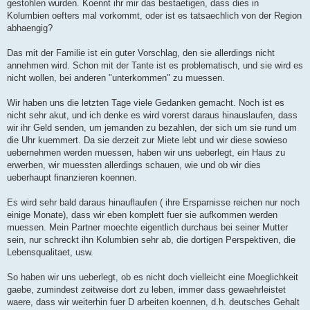
gestohlen wurden. Koennt ihr mir das bestaetigen, dass dies in
Kolumbien oefters mal vorkommt, oder ist es tatsaechlich von der Region
abhaengig?
Das mit der Familie ist ein guter Vorschlag, den sie allerdings nicht
annehmen wird. Schon mit der Tante ist es problematisch, und sie wird es
nicht wollen, bei anderen "unterkommen" zu muessen.
Wir haben uns die letzten Tage viele Gedanken gemacht. Noch ist es
nicht sehr akut, und ich denke es wird vorerst daraus hinauslaufen, dass
wir ihr Geld senden, um jemanden zu bezahlen, der sich um sie rund um
die Uhr kuemmert. Da sie derzeit zur Miete lebt und wir diese sowieso
uebernehmen werden muessen, haben wir uns ueberlegt, ein Haus zu
erwerben, wir muessten allerdings schauen, wie und ob wir dies
ueberhaupt finanzieren koennen.
Es wird sehr bald daraus hinauflaufen ( ihre Ersparnisse reichen nur noch
einige Monate), dass wir eben komplett fuer sie aufkommen werden
muessen. Mein Partner moechte eigentlich durchaus bei seiner Mutter
sein, nur schreckt ihn Kolumbien sehr ab, die dortigen Perspektiven, die
Lebensqualitaet, usw.
So haben wir uns ueberlegt, ob es nicht doch vielleicht eine Moeglichkeit
gaebe, zumindest zeitweise dort zu leben, immer dass gewaehrleistet
waere, dass wir weiterhin fuer D arbeiten koennen, d.h. deutsches Gehalt