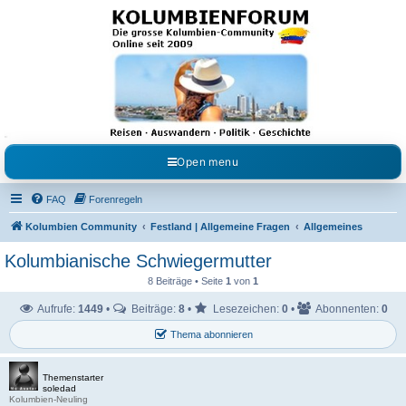
Kolumbienforum - Das
grosse Forum der
Freunde Kolumbiens
Reisen, Auswandern, Kultur, Politik, Geschichte und Visum in Kolumbien und Venezuela.
Austausch, Erfahrungen und Gemeinschaft im Kolumbienforum
Open menu
FAQ
Forenregeln
Kolumbien Community
Festland | Allgemeine Fragen
Allgemeines
Kolumbianische Schwiegermutter
8 Beiträge • Seite
1
von
1
Aufrufe:
1449
•
Beiträge:
8
•
Lesezeichen:
0
•
Abonnenten:
0
Thema abonnieren
Themenstarter
soledad
Kolumbien-Neuling