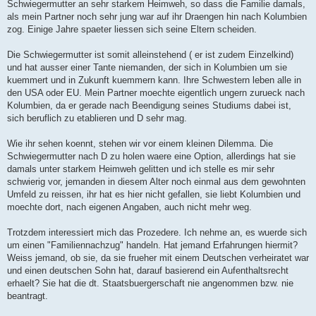
Schwiegermutter an sehr starkem Heimweh, so dass die Familie damals,
als mein Partner noch sehr jung war auf ihr Draengen hin nach Kolumbien
zog. Einige Jahre spaeter liessen sich seine Eltern scheiden.
Die Schwiegermutter ist somit alleinstehend ( er ist zudem Einzelkind)
und hat ausser einer Tante niemanden, der sich in Kolumbien um sie
kuemmert und in Zukunft kuemmern kann. Ihre Schwestern leben alle in
den USA oder EU. Mein Partner moechte eigentlich ungern zurueck nach
Kolumbien, da er gerade nach Beendigung seines Studiums dabei ist,
sich beruflich zu etablieren und D sehr mag.
Wie ihr sehen koennt, stehen wir vor einem kleinen Dilemma. Die
Schwiegermutter nach D zu holen waere eine Option, allerdings hat sie
damals unter starkem Heimweh gelitten und ich stelle es mir sehr
schwierig vor, jemanden in diesem Alter noch einmal aus dem gewohnten
Umfeld zu reissen, ihr hat es hier nicht gefallen, sie liebt Kolumbien und
moechte dort, nach eigenen Angaben, auch nicht mehr weg.
Trotzdem interessiert mich das Prozedere. Ich nehme an, es wuerde sich
um einen "Familiennachzug" handeln. Hat jemand Erfahrungen hiermit?
Weiss jemand, ob sie, da sie frueher mit einem Deutschen verheiratet war
und einen deutschen Sohn hat, darauf basierend ein Aufenthaltsrecht
erhaelt? Sie hat die dt. Staatsbuergerschaft nie angenommen bzw. nie
beantragt.