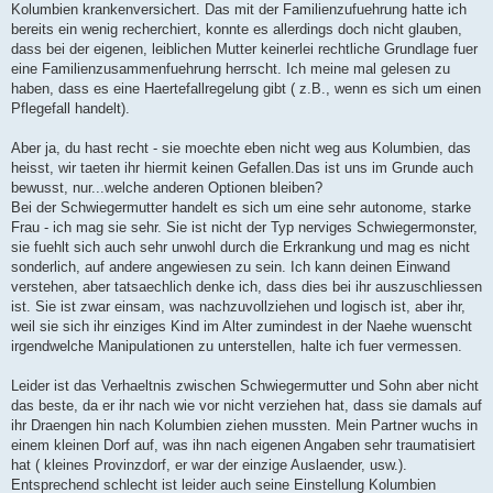
Kolumbien krankenversichert. Das mit der Familienzufuehrung hatte ich
bereits ein wenig recherchiert, konnte es allerdings doch nicht glauben,
dass bei der eigenen, leiblichen Mutter keinerlei rechtliche Grundlage fuer
eine Familienzusammenfuehrung herrscht. Ich meine mal gelesen zu
haben, dass es eine Haertefallregelung gibt ( z.B., wenn es sich um einen
Pflegefall handelt).
Aber ja, du hast recht - sie moechte eben nicht weg aus Kolumbien, das
heisst, wir taeten ihr hiermit keinen Gefallen.Das ist uns im Grunde auch
bewusst, nur...welche anderen Optionen bleiben?
Bei der Schwiegermutter handelt es sich um eine sehr autonome, starke
Frau - ich mag sie sehr. Sie ist nicht der Typ nerviges Schwiegermonster,
sie fuehlt sich auch sehr unwohl durch die Erkrankung und mag es nicht
sonderlich, auf andere angewiesen zu sein. Ich kann deinen Einwand
verstehen, aber tatsaechlich denke ich, dass dies bei ihr auszuschliessen
ist. Sie ist zwar einsam, was nachzuvollziehen und logisch ist, aber ihr,
weil sie sich ihr einziges Kind im Alter zumindest in der Naehe wuenscht
irgendwelche Manipulationen zu unterstellen, halte ich fuer vermessen.
Leider ist das Verhaeltnis zwischen Schwiegermutter und Sohn aber nicht
das beste, da er ihr nach wie vor nicht verziehen hat, dass sie damals auf
ihr Draengen hin nach Kolumbien ziehen mussten. Mein Partner wuchs in
einem kleinen Dorf auf, was ihn nach eigenen Angaben sehr traumatisiert
hat ( kleines Provinzdorf, er war der einzige Auslaender, usw.).
Entsprechend schlecht ist leider auch seine Einstellung Kolumbien