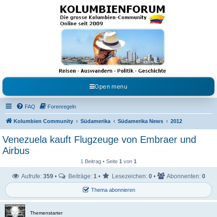
Kolumbienforum - Das
grosse Forum der
Freunde Kolumbiens
Reisen, Auswandern, Kultur, Politik, Geschichte und Visum in Kolumbien und Venezuela.
Austausch, Erfahrungen und Gemeinschaft im Kolumbienforum
Open menu
FAQ
Forenregeln
Kolumbien Community
Südamerika
Südamerika News
2012
Venezuela kauft Flugzeuge von Embraer und
Airbus
1 Beitrag • Seite
1
von
1
Aufrufe:
359
•
Beiträge:
1
•
Lesezeichen:
0
•
Abonnenten:
0
Thema abonnieren
Themenstarter