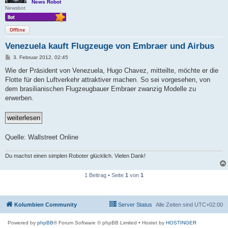
News Robot
Newsbot
Offline
Venezuela kauft Flugzeuge von Embraer und Airbus
B
3. Februar 2012, 02:45
e
i
Wie der Präsident von Venezuela, Hugo Chavez, mitteilte, möchte er die
t
Flotte für den Luftverkehr attraktiver machen. So sei vorgesehen, von
r
a
dem brasilianischen Flugzeugbauer Embraer zwanzig Modelle zu
g
erwerben.
Quelle: Wallstreet Online
Du machst einen simplen Roboter glücklich. Vielen Dank!
1 Beitrag • Seite
1
von
1
Kolumbien Community
Server Status
Alle Zeiten sind
UTC+02:00
Powered by
phpBB
® Forum Software © phpBB Limited
• Hostet by
HOSTINGER