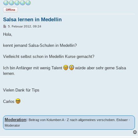
Offline
Salsa lernen in Medellin
B
5. Februar 2012, 09:24
e
i
Hola,
t
r
a
kennt jemand Salsa-Schulen in Medellin?
g
Vielleicht selbst schon in Medellin Kurse gemacht?
Ich bin Anfänger mit wenig Talent
würde aber sehr gerne Salsa
lernen.
Vielen Dank für Tips
Carlos
Moderation
:
Beitrag von Kolumben A - Z nach allgemeines verschoben. Eisbaer -
Moderator