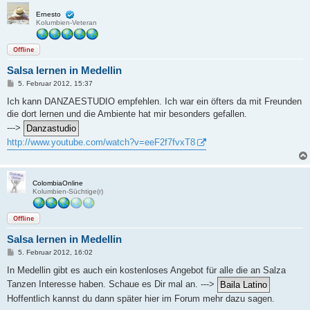
Ernesto
Kolumbien-Veteran
Offline
Salsa lernen in Medellin
B
5. Februar 2012, 15:37
e
i
Ich kann DANZAESTUDIO empfehlen. Ich war ein öfters da mit Freunden
t
die dort lernen und die Ambiente hat mir besonders gefallen.
r
a
--->
g
http://www.youtube.com/watch?v=eeF2f7fvxT8
ColombiaOnline
Kolumbien-Süchtige(r)
Offline
Salsa lernen in Medellin
B
5. Februar 2012, 16:02
e
i
In Medellin gibt es auch ein kostenloses Angebot für alle die an Salza
t
Tanzen Interesse haben. Schaue es Dir mal an. --->
r
a
Hoffentlich kannst du dann später hier im Forum mehr dazu sagen.
g