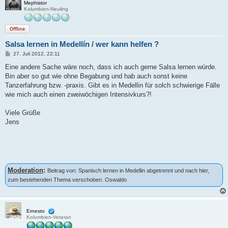
Mephistor
Kolumbien-Neuling
Offline
Salsa lernen in Medellín / wer kann helfen ?
B
27. Juli 2012, 22:11
e
i
Eine andere Sache wäre noch, dass ich auch gerne Salsa lernen würde.
t
Bin aber so gut wie ohne Begabung und hab auch sonst keine
r
a
Tanzerfahrung bzw. -praxis. Gibt es in Medellin für solch schwierige Fälle
g
wie mich auch einen zweiwöchigen Intensivkurs?!
Viele Grüße
Jens
Moderation
:
Beitrag von: Spanisch lernen in Medellin abgetrennt und nach hier,
zum bestehenden Thema verschoben. Oswaldo
Ernesto
Kolumbien-Veteran