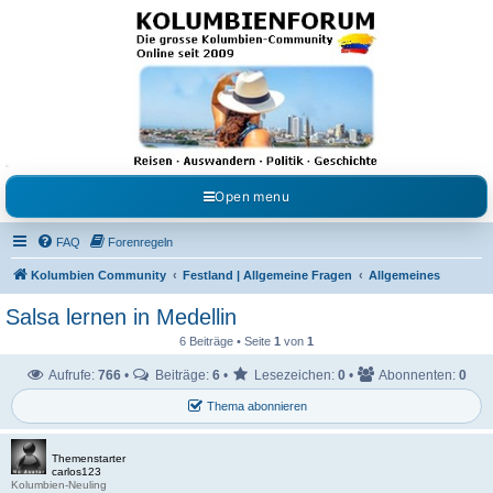
Kolumbienforum - Das
grosse Forum der
Freunde Kolumbiens
Reisen, Auswandern, Kultur, Politik, Geschichte und Visum in Kolumbien und Venezuela.
Austausch, Erfahrungen und Gemeinschaft im Kolumbienforum
Open menu
FAQ
Forenregeln
Kolumbien Community
Festland | Allgemeine Fragen
Allgemeines
Salsa lernen in Medellin
6 Beiträge • Seite
1
von
1
Aufrufe:
766
•
Beiträge:
6
•
Lesezeichen:
0
•
Abonnenten:
0
Thema abonnieren
Themenstarter
carlos123
Kolumbien-Neuling