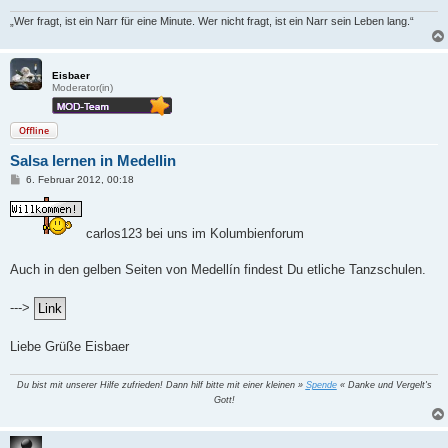
„Wer fragt, ist ein Narr für eine Minute. Wer nicht fragt, ist ein Narr sein Leben lang.“
Eisbaer
Moderator(in)
Offline
Salsa lernen in Medellin
B
6. Februar 2012, 00:18
e
i
t
r
carlos123 bei uns im Kolumbienforum
a
g
Auch in den gelben Seiten von Medellín findest Du etliche Tanzschulen.
--->
Liebe Grüße Eisbaer
Du bist mit unserer Hilfe zufrieden! Dann hilf bitte mit einer kleinen »
Spende
« Danke und Vergelt's
Gott!