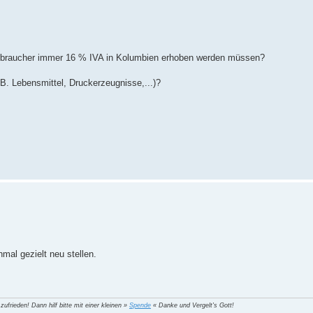
verbraucher immer 16 % IVA in Kolumbien erhoben werden müssen?
 B. Lebensmittel, Druckerzeugnisse,...)?
mal gezielt neu stellen.
 zufrieden! Dann hilf bitte mit einer kleinen »
Spende
« Danke und Vergelt's Gott!