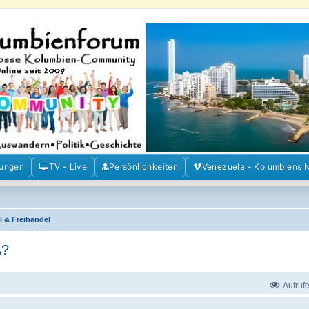
m der Freunde Kolumbiens
ien und Venezuela. Austausch, Erfahrungen und Gemeinschaft im Kolumbienforum
mungen
TV - Live
Persönlichkeiten
Venezuela - Kolumbiens 
l & Freihandel
A?
Aufruf