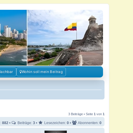
Nachbar
Wohin soll mein Beitrag
3 Beiträge • Seite
1
von
1
e:
882
•
Beiträge:
3
•
Lesezeichen:
0
•
Abonnenten:
0