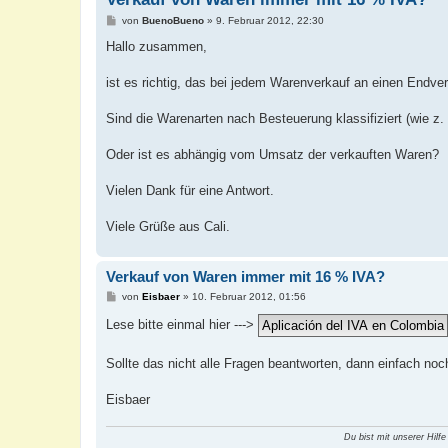
B
von
BuenoBueno
»
9. Februar 2012, 22:30
e
i
Hallo zusammen,
t
r
a
ist es richtig, das bei jedem Warenverkauf an einen End
g
Sind die Warenarten nach Besteuerung klassifiziert (wie z.
Oder ist es abhängig vom Umsatz der verkauften Waren?
Vielen Dank für eine Antwort.
Viele Grüße aus Cali.
Verkauf von Waren immer mit 16 % IVA?
B
von
Eisbaer
»
10. Februar 2012, 01:56
e
i
Lese bitte einmal hier --->
t
r
a
Sollte das nicht alle Fragen beantworten, dann einfach noch
g
Eisbaer
Du bist mit unserer Hilfe