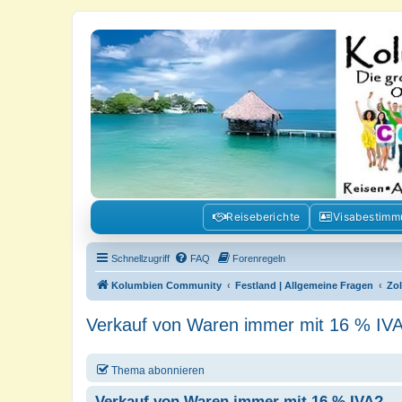
Kolumbienforum - Das grosse Foru
Reisen, Auswandern, Kultur, Politik, Geschichte und Visum in Kolumb
Reiseberichte
Visabestim
Schnellzugriff
FAQ
Forenregeln
Kolumbien Community
Festland | Allgemeine Fragen
Zol
Verkauf von Waren immer mit 16 % IV
Thema abonnieren
Verkauf von Waren immer mit 16 % IVA?