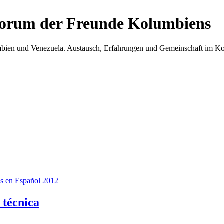
Forum der Freunde Kolumbiens
umbien und Venezuela. Austausch, Erfahrungen und Gemeinschaft im 
as en Español
2012
 técnica