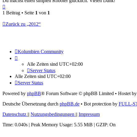
Du machst einen simplen Roboter glücklich. Vielen Dank!
Nach
oben
1 Beitrag • Seite
1
von
1
Zurück zu „2012“
Kolumbien Community
Alle Zeiten sind
UTC+02:00
Server Status
Alle Zeiten sind
UTC+02:00
Server Status
Powered by
phpBB
® Forum Software © phpBB Limited
• Hostet b
Deutsche Übersetzung durch
phpBB.de
• Bot protection by
FULL-S
Datenschutz
||
Nutzungsbedingungen
||
Impressum
Time: 0.040s
| Peak Memory Usage: 5.55 MiB | GZIP: On