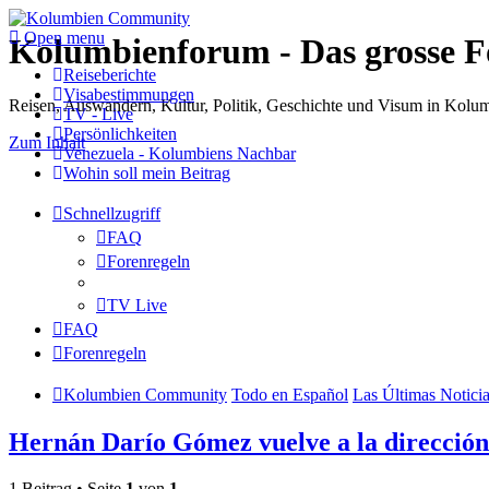
Open menu
Kolumbienforum - Das grosse 
Reiseberichte
Visabestimmungen
Reisen, Auswandern, Kultur, Politik, Geschichte und Visum in Kol
TV - Live
Persönlichkeiten
Zum Inhalt
Venezuela - Kolumbiens Nachbar
Wohin soll mein Beitrag
Schnellzugriff
FAQ
Forenregeln
TV Live
FAQ
Forenregeln
Kolumbien Community
Todo en Español
Las Últimas Notici
Hernán Darío Gómez vuelve a la dirección
1 Beitrag • Seite
1
von
1