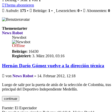
Thema abonnieren
Aufrufe:
175
•
Beiträge:
1
•
Lesezeichen:
0
•
Abonnenten:
0
Themenstarter
News Robot
Newsbot
Offline
Beiträge:
16430
Registriert:
3. März 2010, 03:16
Hernán Darío Gómez vuelve a la dirección técnica
Beitrag
von
News Robot
»
14. Februar 2012, 12:18
Luego de salir por la puerta de atrás de la selección de Colombia, tr
principal del Deportivo Independiente Medellín.
Fuente: El Espectador