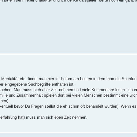
 ist ein sehr lieber charakter und ich denke da spielen werte noch ein ganz an
 Mentalität etc. findet man hier im Forum am besten in dem man die Suchfunk
r eingegebene Suchbegriffe enthalten ist.
ochen. Man muss sich aber Zeit nehmen und viele Kommentare lesen - so erf
ilie und Zusammenhalt spielen dort bei vielen Menschen bestimmt eine wicht
chen).
entuell bevor Du Fragen stellst die eh schon oft behandelt wurden). Wenn e
seerfahrung hat) muss man sich eben Zeit nehmen.