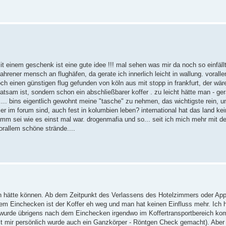
t einem geschenk ist eine gute idee !!! mal sehen was mir da noch so einfäll
ahrener mensch an flughäfen, da gerate ich innerlich leicht in wallung. vorall
 einen günstigen flug gefunden von köln aus mit stopp in frankfurt, der wäre m
atsam ist, sondern schon ein abschließbarer koffer . zu leicht hätte man - g
.... bins eigentlich gewohnt meine "tasche" zu nehmen, das wichtigste rein, un
hier im forum sind, auch fest in kolumbien leben? international hat das land kei
imm sei wie es einst mal war. drogenmafia und so... seit ich mich mehr mit d
rallem schöne strände....
en hätte können. Ab dem Zeitpunkt des Verlassens des Hotelzimmers oder Ap
m Einchecken ist der Koffer eh weg und man hat keinen Einfluss mehr. Ich h
 wurde übrigens nach dem Einchecken irgendwo im Koffertransportbereich kom
t mir persönlich wurde auch ein Ganzkörper - Röntgen Check gemacht). Aber