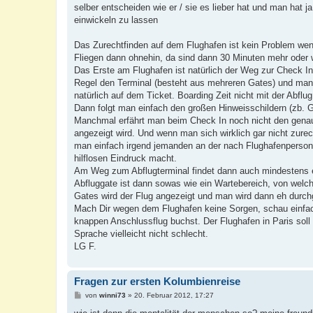
selber entscheiden wie er / sie es lieber hat und man hat
einwickeln zu lassen
Das Zurechtfinden auf dem Flughafen ist kein Problem wen
Fliegen dann ohnehin, da sind dann 30 Minuten mehr oder
Das Erste am Flughafen ist natürlich der Weg zur Check In
Regel den Terminal (besteht aus mehreren Gates) und manc
natürlich auf dem Ticket. Boarding Zeit nicht mit der Abflu
Dann folgt man einfach den großen Hinweisschildern (zb. Gat
Manchmal erfährt man beim Check In noch nicht den gena
angezeigt wird. Und wenn man sich wirklich gar nicht zure
man einfach irgend jemanden an der nach Flughafenpersonal
hilflosen Eindruck macht.
Am Weg zum Abflugterminal findet dann auch mindestens ein
Abfluggate ist dann sowas wie ein Wartebereich, von welch
Gates wird der Flug angezeigt und man wird dann eh durch
Mach Dir wegen dem Flughafen keine Sorgen, schau einfach
knappen Anschlussflug buchst. Der Flughafen in Paris soll e
Sprache vielleicht nicht schlecht.
LG F.
Fragen zur ersten Kolumbienreise
B
von
winni73
»
20. Februar 2012, 17:27
e
i