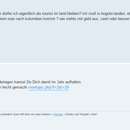
e dürfte ich eigentlich als tourist im land bleiben? ich muß in bogota landen,
 wenn man nach kolumbien kommt ? wie siehts mit geld aus, cash oder besser 
dertagen kannst Du Dich damit im Jahr aufhalten.
en leicht gemacht
viewtopic.php?f=2&t=29
 zufrieden! Dann hilf bitte mit einer kleinen »
Spende
« Danke und Vergelt's Gott!