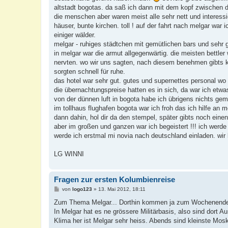
altstadt bogotas. da saß ich dann mit dem kopf zwischen d
die menschen aber waren meist alle sehr nett und interessi
häuser, bunte kirchen. toll ! auf der fahrt nach melgar war
einiger wälder.
melgar - ruhiges städtchen mit gemütlichen bars und sehr 
in melgar war die armut allgegenwärtig. die meisten bettler
nervten. wo wir uns sagten, nach diesem benehmen gibts kei
sorgten schnell für ruhe.
das hotel war sehr gut. gutes und supernettes personal wo
die übernachtungspreise hatten es in sich, da war ich et
von der dünnen luft in bogota habe ich übrigens nichts gemer
im tollhaus flughafen bogota war ich froh das ich hilfe an m
dann dahin, hol dir da den stempel, später gibts noch eine
aber im großen und ganzen war ich begeistert !!! ich werde
werde ich erstmal mi novia nach deutschland einladen. wi
LG WINNI
Fragen zur ersten Kolumbienreise
B
von
logo123
»
13. Mai 2012, 18:11
e
i
Zum Thema Melgar... Dorthin kommen ja zum Wochenende vi
t
In Melgar hat es ne grössere Militärbasis, also sind dort
r
a
Klima her ist Melgar sehr heiss. Abends sind kleinste Mosk
g