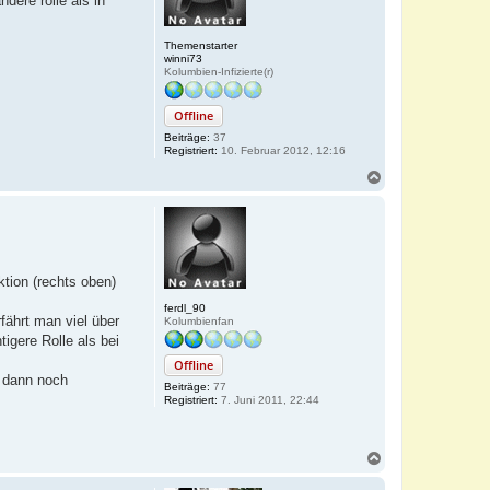
dere rolle als in
e
n
Themenstarter
winni73
Kolumbien-Infizierte(r)
Offline
Beiträge:
37
Registriert:
10. Februar 2012, 12:16
N
a
c
h
o
b
e
tion (rechts oben)
n
ferdl_90
ährt man viel über
Kolumbienfan
igere Rolle als bei
Offline
s dann noch
Beiträge:
77
Registriert:
7. Juni 2011, 22:44
N
a
c