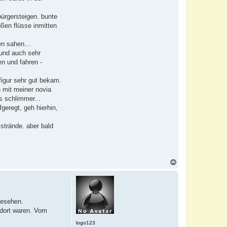
bürgersteigen. bunte
oßen flüsse inmitten
en sahen...
 und auch sehr
en und fahren -
figur sehr gut bekam.
 mit meiner novia
us schlimmer...
fgeregt, geh hierhin,
strände. aber bald
N
a
c
h
o
b
gesehen.
e
 dort waren. Vom
n
logo123