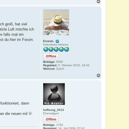
N
a
c
h
o
b
ch groß, hat viel
e
tzte Luft möchte ich
n
 falls mal ein
est du hier im Forum.
Ernesto
Kolumbien-Veteran
Offline
Beiträge:
6590
Registriert:
5. Oktober 2010, 16:43
Wohnort:
Zürich
N
a
c
h
o
b
e
unktioniert, dann
n
hoffnung_2013
er die neuen mit V-
Ehemalige/r
Offline
Beiträge:
1793
Registriert:
14. Juli 2009, 07:41