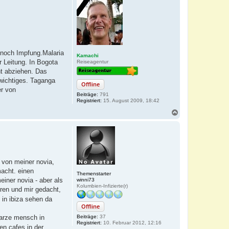
h
o
b
e
n
e noch Impfung.Malaria
Kamachi
r Leitung. In Bogota
Reiseagentur
ht abziehen. Das
wichtiges. Taganga
Offline
er von
Beiträge:
791
Registriert:
15. August 2009, 18:42
N
a
c
h
o
b
e
t von meiner novia,
n
macht. einen
Themenstarter
iner novia - aber als
winni73
Kolumbien-Infizierte(r)
oren und mir gedacht,
 in ibiza sehen da
Offline
hwarze mensch in
Beiträge:
37
Registriert:
10. Februar 2012, 12:16
nen cafes in der