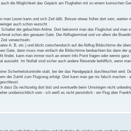
 ja auch die Möglichkeit das Gepäck am Flughafen mit so einem komsichen Ger
n man Lesen kann und sich Zeit läßt. Besser etwas früher dort sein, warte
 weniger auch schon wurscht.
 Schalter der gebuchten Airline. Dort bekommt man das Flugticket und man er
hmal schon den genauen Gate. Der Abflugterminal und vor allem die Boardin
g Zeit verwechseln.
es A, B, etc.) und blickt zwischendurch auf die Abflug Bildschirme die überall
uen Gate, dann muss man einfach die Bildschirme beobachten bis dann der 
cht findet, kann man immer noch an einem Info Point fragen oder wenns ganz 
 aussieht. Im Notfall sind sicher auch andere Reisende behilflich, wenn ma
e Sicherheitskontrolle statt, bei der das Handgepäck durchleuchtet wird. De
em der Zutritt zum Flugzeug erfolgt. Dort kann man gar nix falsch machen - 
geschleust.
 dass Du rechtzeitig dort bist und eventuelle beim Umsteigen nicht unbedin
her unübersichtlich sein - ich weiß es nicht persönlich - ein Flug über Frank