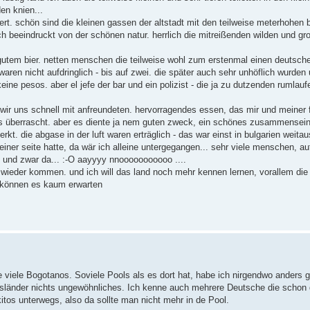
en knien...
ert. schön sind die kleinen gassen der altstadt mit den teilweise meterhohen 
 ich beeindruckt von der schönen natur. herrlich die mitreißenden wilden und gr
gutem bier. netten menschen die teilweise wohl zum erstenmal einen deutsch
 waren nicht aufdringlich - bis auf zwei. die später auch sehr unhöflich wurden
ne pesos. aber el jefe der bar und ein polizist - die ja zu dutzenden rumlauf
 wir uns schnell mit anfreundeten. hervorragendes essen, das mir und meiner 
was überrascht. aber es diente ja nem guten zweck, ein schönes zusammensein
kt. die abgase in der luft waren erträglich - das war einst in bulgarien weita
einer seite hatte, da wär ich alleine untergegangen... sehr viele menschen, au
n und zwar da... :-O aayyyy nnooooooooooo ....
 wieder kommen. und ich will das land noch mehr kennen lernen, vorallem die 
r können es kaum erwarten
ele Bogotanos. Soviele Pools als es dort hat, habe ich nirgendwo anders 
 Ausländer nichts ungewöhnliches. Ich kenne auch mehrere Deutsche die schon
itos unterwegs, also da sollte man nicht mehr in de Pool.