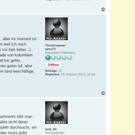
N
a
c
h
o
b
e
t. aber im moment ist
n
em weil ich noch
Themenstarter
ir fast lieber...) .
winni73
Kolumbien-Infizierte(r)
erade von kolumbien
d los gehts...
Offline
nen guten ruf, aber
em land beschäftige,
Beiträge:
37
Registriert:
10. Februar 2012, 12:16
N
a
c
h
o
b
partments läßt man
e
ätte nicht daran
n
plett durchsucht, ein
ferdl_90
 das muss jeder
Kolumbienfan