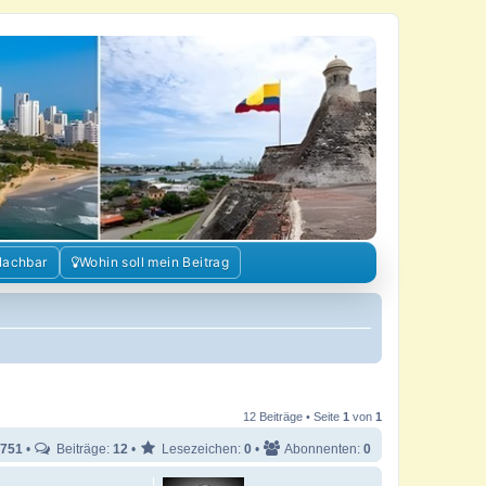
Nachbar
Wohin soll mein Beitrag
12 Beiträge • Seite
1
von
1
751
•
Beiträge:
12
•
Lesezeichen:
0
•
Abonnenten:
0