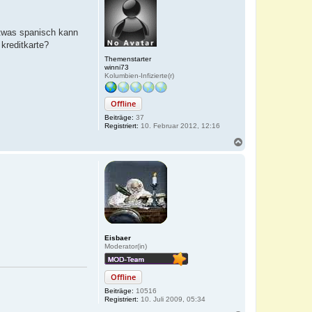
 etwas spanisch kann
kreditkarte?
Themenstarter
winni73
Kolumbien-Infizierte(r)
Offline
Beiträge:
37
Registriert:
10. Februar 2012, 12:16
N
a
c
h
o
b
e
n
Eisbaer
Moderator(in)
Offline
Beiträge:
10516
Registriert:
10. Juli 2009, 05:34