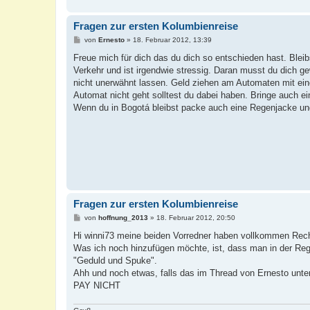
Fragen zur ersten Kolumbienreise
B
von
Ernesto
»
18. Februar 2012, 13:39
e
i
Freue mich für dich das du dich so entschieden hast. Bleib
t
Verkehr und ist irgendwie stressig. Daran musst du dich g
r
a
nicht unerwähnt lassen. Geld ziehen am Automaten mit eine
g
Automat nicht geht solltest du dabei haben. Bringe auch ei
Wenn du in Bogotá bleibst packe auch eine Regenjacke und
Fragen zur ersten Kolumbienreise
B
von
hoffnung_2013
»
18. Februar 2012, 20:50
e
i
Hi winni73 meine beiden Vorredner haben vollkommen Rech
t
Was ich noch hinzufügen möchte, ist, dass man in der Rege
r
a
"Geduld und Spuke".
g
Ahh und noch etwas, falls das im Thread von Ernesto unter
PAY NICHT