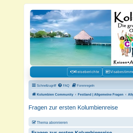
Kolumbienforum - Das grosse Foru
Reisen, Auswandern, Kultur, Politik, Geschichte und Visum in Kolumb
Reiseberichte
Visabestim
Schnellzugriff
FAQ
Forenregeln
Kolumbien Community
Festland | Allgemeine Fragen
Al
Fragen zur ersten Kolumbienreise
Thema abonnieren
Fragen zur ersten Kolumbienreise