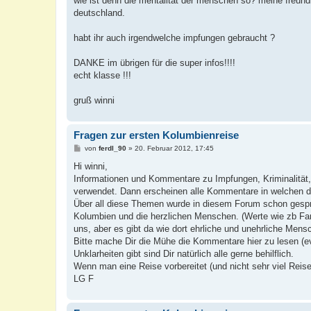
wie ist denn die mentalität der menschen so? meine freundin
t
deutschland.
r
a
g
habt ihr auch irgendwelche impfungen gebraucht ?
DANKE im übrigen für die super infos!!!!
echt klasse !!!
gruß winni
Fragen zur ersten Kolumbienreise
B
von
ferdl_90
»
20. Februar 2012, 17:45
e
i
Hi winni,
t
Informationen und Kommentare zu Impfungen, Kriminalität,
r
a
verwendet. Dann erscheinen alle Kommentare in welchen de
g
Über all diese Themen wurde in diesem Forum schon gespr
Kolumbien und die herzlichen Menschen. (Werte wie zb Fam
uns, aber es gibt da wie dort ehrliche und unehrliche Mens
Bitte mache Dir die Mühe die Kommentare hier zu lesen (ev
Unklarheiten gibt sind Dir natürlich alle gerne behilflich.
Wenn man eine Reise vorbereitet (und nicht sehr viel Rei
LG F