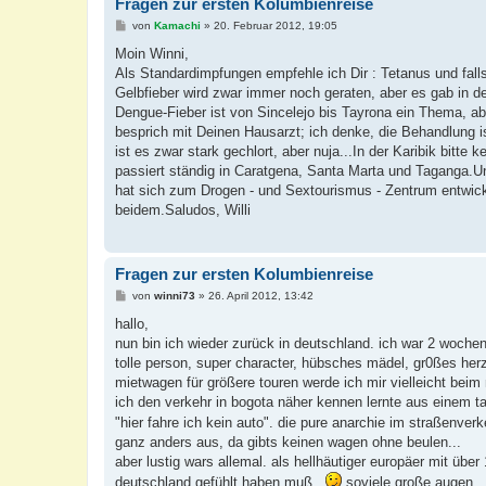
Fragen zur ersten Kolumbienreise
B
von
Kamachi
»
20. Februar 2012, 19:05
e
i
Moin Winni,
t
Als Standardimpfungen empfehle ich Dir : Tetanus und fal
r
a
Gelbfieber wird zwar immer noch geraten, aber es gab in de
g
Dengue-Fieber ist von Sincelejo bis Tayrona ein Thema, aber
besprich mit Deinen Hausarzt; ich denke, die Behandlung i
ist es zwar stark gechlort, aber nuja...In der Karibik bi
passiert ständig in Caratgena, Santa Marta und Taganga.U
hat sich zum Drogen - und Sextourismus - Zentrum entwicke
beidem.Saludos, Willi
Fragen zur ersten Kolumbienreise
B
von
winni73
»
26. April 2012, 13:42
e
i
hallo,
t
nun bin ich wieder zurück in deutschland. ich war 2 wochen 
r
a
tolle person, super character, hübsches mädel, gr0ßes herz
g
mietwagen für größere touren werde ich mir vielleicht bei
ich den verkehr in bogota näher kennen lernte aus einem ta
"hier fahre ich kein auto". die pure anarchie im straßenverk
ganz anders aus, da gibts keinen wagen ohne beulen...
aber lustig wars allemal. als hellhäutiger europäer mit über
deutschland gefühlt haben muß..
soviele große augen... 