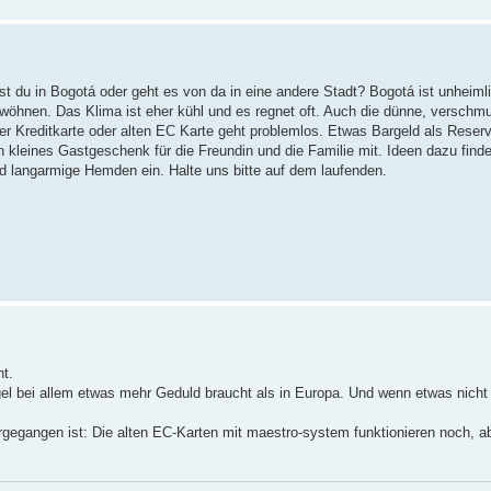
st du in Bogotá oder geht es von da in eine andere Stadt? Bogotá ist unheimli
ewöhnen. Das Klima ist eher kühl und es regnet oft. Auch die dünne, verschmu
r Kreditkarte oder alten EC Karte geht problemlos. Etwas Bargeld als Reserve
n kleines Gastgeschenk für die Freundin und die Familie mit. Ideen dazu find
 langarmige Hemden ein. Halte uns bitte auf dem laufenden.
t.
l bei allem etwas mehr Geduld braucht als in Europa. Und wenn etwas nicht f
gegangen ist: Die alten EC-Karten mit maestro-system funktionieren noch, ab