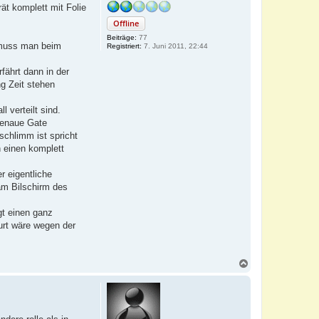
ät komplett mit Folie
Offline
Beiträge:
77
n muss man beim
Registriert:
7. Juni 2011, 22:44
fährt dann in der
g Zeit stehen
 verteilt sind.
genaue Gate
schlimm ist spricht
n einen komplett
r eigentliche
am Bilschirm des
gt einen ganz
furt wäre wegen der
N
a
c
h
o
b