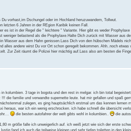
ls Du vorhast,im Dschungel oder im Hochland heruzuwandern, Tollwut.
n letzten 6 Jahren in der REgion Karibik keinen Fall.
 es ist in der Regel die " leichtere " Variante. Hier gibt es weder Prophylax
st weniger belastend als die Prophylaxe.Halte Dich zurück mit Wasser aus de
tte kein Wasser aus dem Hahn genissen.Lass Dich von den hübschen Mädels nic
nd alles andere wirst Du vor Ort schon geregelt bekommen. Ahh..noch etwas 
lt. Zur Zeit räumt die Polizei hier mächtig auf.Lass also am besten die Fing
in kolumbien. 3 tage in bogota und den rest in melgar. ich bin total begeister
 !!! die familie und verwandte supernette leute. hat mir gefallen und spaß ge
m nächstenmal zulegen, es ging hauptsächlich erstmal um das kennen lernen me
xi heraus, war ich ein wenig erschrocken. ich habe schnell die übersicht verl
ehr....
die besten autofahrer der welt gibts wohl in kolumbien..
die autos
 1,80 m größe falle ich unweigerlich auf. ich weiß jetzt wie sich der erste sc
lustig fand ich auch die teilweise kleinen und sehr tiefen toiletten in den klei