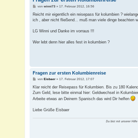
B
von
winni73
»
17. Februar 2012, 16:56
e
i
Reicht mir eigentlich ein reisepass für kolumbien ? wielang
t
ich , aber nicht fließend... muß man viele dinge beachten
r
a
g
LG Winni und Danke im vorraus !!!
Wer lebt denn hier alles fest in kolumbien ?
Fragen zur ersten Kolumbienreise
B
von
Eisbaer
»
17. Februar 2012, 17:07
e
i
Klar reicht der Reisepass für Kolumbien. Bis zu 180 Kalen
t
Zum Geld, lese bitte einmal hier: Geldwechsel in Kolumbi
r
a
Arbeite etwas an Deinem Spanisch das wird Dir helfen
g
Liebe Grüße Eisbaer
Du bist mit unserer Hilfe