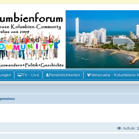
m der Freunde Kolumbiens
ien und Venezuela. Austausch, Erfahrungen und Gemeinschaft im Kolumbienforum
mungen
TV - Live
Persönlichkeiten
Venezuela - Kolumbiens 
lgemeines
Aufrufe:
1