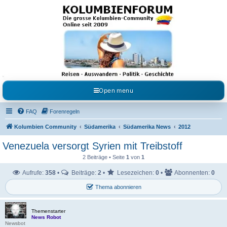
Kolumbienforum - Das
grosse Forum der
Freunde Kolumbiens
Reisen, Auswandern, Kultur, Politik, Geschichte und Visum in Kolumbien und Venezuela.
Austausch, Erfahrungen und Gemeinschaft im Kolumbienforum
Open menu
FAQ
Forenregeln
Kolumbien Community
Südamerika
Südamerika News
2012
Venezuela versorgt Syrien mit Treibstoff
2 Beiträge • Seite
1
von
1
Aufrufe:
358
•
Beiträge:
2
•
Lesezeichen:
0
•
Abonnenten:
0
Thema abonnieren
Themenstarter
News Robot
Newsbot