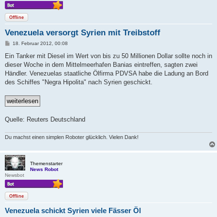
Offline
Venezuela versorgt Syrien mit Treibstoff
B
18. Februar 2012, 00:08
e
i
Ein Tanker mit Diesel im Wert von bis zu 50 Millionen Dollar sollte noch in
t
dieser Woche in dem Mittelmeerhafen Banias eintreffen, sagten zwei
r
a
Händler. Venezuelas staatliche Ölfirma PDVSA habe die Ladung an Bord
g
des Schiffes "Negra Hipolita" nach Syrien geschickt.
Quelle: Reuters Deutschland
Du machst einen simplen Roboter glücklich. Vielen Dank!
Themenstarter
News Robot
Newsbot
Offline
Venezuela schickt Syrien viele Fässer Öl