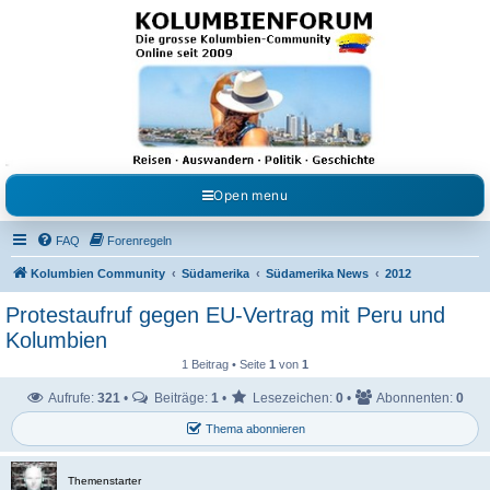
Kolumbienforum - Das
grosse Forum der
Freunde Kolumbiens
Reisen, Auswandern, Kultur, Politik, Geschichte und Visum in Kolumbien und Venezuela.
Austausch, Erfahrungen und Gemeinschaft im Kolumbienforum
Open menu
FAQ
Forenregeln
Kolumbien Community
Südamerika
Südamerika News
2012
Protestaufruf gegen EU-Vertrag mit Peru und
Kolumbien
1 Beitrag • Seite
1
von
1
Aufrufe:
321
•
Beiträge:
1
•
Lesezeichen:
0
•
Abonnenten:
0
Thema abonnieren
Themenstarter