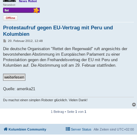
News Robot
Newsbot
Offline
Protestaufruf gegen EU-Vertrag mit Peru und
Kolumbien
B
20. Februar 2012, 12:48
e
i
Die deutsche Organisation "Rettet den Regenwald" ruft angesichts der
t
bevorstehenden Abstimmung im Europäischen Parlament zu einer
r
a
Protestaktion gegen den Freihandelsvertrag der EU mit Peru und
g
Kolumbien auf. Die Abstimmung soll am 29. Februar stattfinden.
Quelle: amerika21
Du machst einen simplen Roboter glücklich. Vielen Dank!
1 Beitrag • Seite
1
von
1
Kolumbien Community
Server Status
Alle Zeiten sind
UTC+02:00