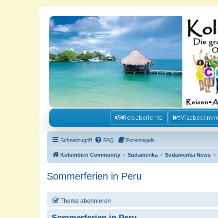
Kolumbienforum - Das grosse Foru
Reisen, Auswandern, Kultur, Politik, Geschichte und Visum in Kolumb
Reiseberichte
Visabestim
Schnellzugriff
FAQ
Forenregeln
Kolumbien Community
Südamerika
Südamerika News
Sommerferien in Peru
Thema abonnieren
Sommerferien in Peru