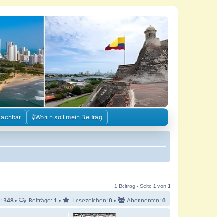
Nachbar
Wohin soll mein Beitrag
1 Beitrag • Seite
1
von
1
e:
348
•
Beiträge:
1
•
Lesezeichen:
0
•
Abonnenten:
0