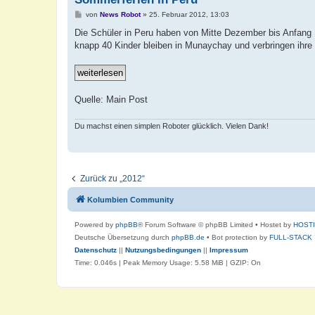
B
von
News Robot
»
25. Februar 2012, 13:03
e
i
Die Schüler in Peru haben von Mitte Dezember bis Anfang 
t
knapp 40 Kinder bleiben in Munaychay und verbringen ihre F
r
a
g
Quelle: Main Post
Du machst einen simplen Roboter glücklich. Vielen Dank!
Zurück zu „2012“
Kolumbien Community
Powered by
phpBB
® Forum Software © phpBB Limited
• Hostet by
HOST
Deutsche Übersetzung durch
phpBB.de
• Bot protection by
FULL-STACK
Datenschutz
||
Nutzungsbedingungen
||
Impressum
Time: 0.046s
| Peak Memory Usage: 5.58 MiB | GZIP: On