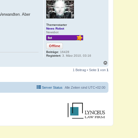
 Verwandten. Aber
Themenstarter
News Robot
Newsbot
Offline
Beiträge:
16428
Registriert:
3. März 2010, 03:16
N
a
1 Beitrag • Seite
1
von
1
c
h
o
b
Server Status
Alle Zeiten sind
UTC+02:00
e
n