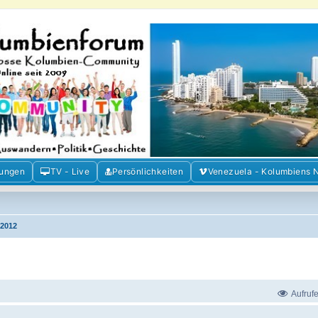
m der Freunde Kolumbiens
ien und Venezuela. Austausch, Erfahrungen und Gemeinschaft im Kolumbienforum
mungen
TV - Live
Persönlichkeiten
Venezuela - Kolumbiens 
2012
Aufruf