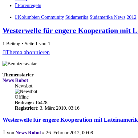
Forenregeln
Kolumbien Community
Südamerika
Südamerika News
2012
Westerwelle für engere Kooperation mit 
1 Beitrag • Seite
1
von
1
Thema abonnieren
Themenstarter
News Robot
Newsbot
Offline
Beiträge:
16428
Registriert:
3. März 2010, 03:16
Westerwelle für engere Kooperation mit Lateinameri
Beitrag
von
News Robot
»
26. Februar 2012, 00:08