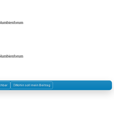
Kolumbienforum
Kolumbienforum
chbar
Wohin soll mein Beitrag