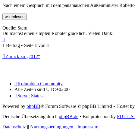
Nach einem Gespräch mit dem panamaischen Außenminister Roberto Hen
Quelle: Stern
Du machst einen simplen Roboter glücklich. Vielen Dank!
Nach
oben
1 Beitrag • Seite
1
von
1
Zurück zu „2012“
Kolumbien Community
Alle Zeiten sind
UTC+02:00
Server Status
Powered by
phpBB
® Forum Software © phpBB Limited
• Hostet b
Deutsche Übersetzung durch
phpBB.de
• Bot protection by
FULL-S
Datenschutz
||
Nutzungsbedingungen
||
Impressum