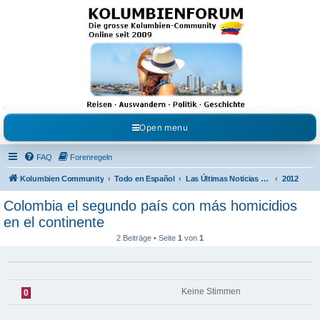
Kolumbienforum - Das
grosse Forum der
Freunde Kolumbiens
Reisen, Auswandern, Kultur, Politik, Geschichte und Visum in Kolumbien und Venezuela.
Austausch, Erfahrungen und Gemeinschaft im Kolumbienforum
Open menu
FAQ
Forenregeln
Kolumbien Community
Todo en Español
Las Últimas Noticias en Español
2012
Colombia el segundo país con más homicidios
en el continente
2 Beiträge • Seite
1
von
1
Keine Stimmen
0