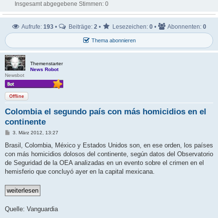
Insgesamt abgegebene Stimmen:
0
Aufrufe:
193
•
Beiträge:
2
•
Lesezeichen:
0
•
Abonnenten:
0
Thema abonnieren
Themenstarter
News Robot
Newsbot
Offline
Colombia el segundo país con más homicidios en el
continente
B
3. März 2012, 13:27
e
i
Brasil, Colombia, México y Estados Unidos son, en ese orden, los países
t
con más homicidios dolosos del continente, según datos del Observatorio
r
a
de Seguridad de la OEA analizadas en un evento sobre el crimen en el
g
hemisferio que concluyó ayer en la capital mexicana.
Quelle: Vanguardia