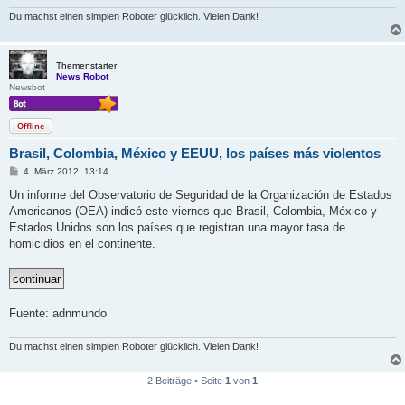
Du machst einen simplen Roboter glücklich. Vielen Dank!
Themenstarter
News Robot
Newsbot
Offline
Brasil, Colombia, México y EEUU, los países más violentos
B
4. März 2012, 13:14
e
i
Un informe del Observatorio de Seguridad de la Organización de Estados
t
Americanos (OEA) indicó este viernes que Brasil, Colombia, México y
r
a
Estados Unidos son los países que registran una mayor tasa de
g
homicidios en el continente.
Fuente: adnmundo
Du machst einen simplen Roboter glücklich. Vielen Dank!
2 Beiträge • Seite
1
von
1