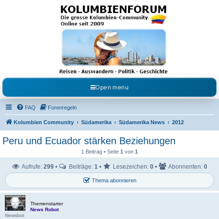
Kolumbienforum - Das
grosse Forum der
Freunde Kolumbiens
Reisen, Auswandern, Kultur, Politik, Geschichte und Visum in Kolumbien und Venezuela.
Austausch, Erfahrungen und Gemeinschaft im Kolumbienforum
Open menu
FAQ
Forenregeln
Kolumbien Community
Südamerika
Südamerika News
2012
Peru und Ecuador stärken Beziehungen
1 Beitrag • Seite
1
von
1
Aufrufe:
299
•
Beiträge:
1
•
Lesezeichen:
0
•
Abonnenten:
0
Thema abonnieren
Themenstarter
News Robot
Newsbot