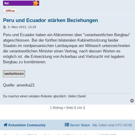
Offline
Peru und Ecuador stärken Beziehungen
B
3. März 2012, 13:29
e
i
Peru und Ecuador haben ein Abkommen über "verantwortlichen Bergbau"
t
abgeschlossen. Bei der fünften bilateralen Kabinettssitzung beider
r
a
Staaten im nordperuanischen Lambayeque am Mittwoch unterzeichneten
g
die verantwortlichen Minister einen Vertrag, nach dessen Worten es
möglich ist, die Entwicklung von Ackerbau und Viehzucht mit legalem
Bergbau zu kombinieren.
Quelle: amerika21
Du machst einen simplen Roboter glücklich. Vielen Dank!
1 Beitrag • Seite
1
von
1
Kolumbien Community
Server Status
Alle Zeiten sind
UTC+02:00